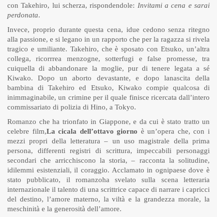
con Takehiro, lui scherza, rispondendole:
Invitami a cena e sarai
perdonata
.
Invece, proprio durante questa cena, idue cedono senza ritegno
alla passione, e si legano in un rapporto che per la ragazza si rivela
tragico e umiliante. Takehiro, che è sposato con Etsuko, un’altra
collega, ricorrrea menzogne, sotterfugi e false promesse, tra
cuiquella di abbandonare la moglie, pur di tenere legata a sé
Kiwako. Dopo un aborto devastante, e dopo lanascita della
bambina di Takehiro ed Etsuko, Kiwako compie qualcosa di
inimmaginabile, un crimine per il quale finisce ricercata dall’intero
commissariato di polizia di Hino, a Tokyo.
Romanzo che ha trionfato in Giappone, e da cui è stato tratto un
celebre film,
La cicala dell’ottavo giorno
è un’opera che, con i
mezzi propri della letteratura – un uso magistrale della prima
persona, differenti registri di scrittura, impeccabili personaggi
secondari che arricchiscono la storia, – racconta la solitudine,
idilemmi esistenziali, il coraggio. Acclamato in ognipaese dove è
stato pubblicato, il romanzoha svelato sulla scena letteraria
internazionale il talento di una scrittrice capace di narrare i capricci
del destino, l’amore materno, la viltà e la grandezza morale, la
meschinità e la generosità dell’amore.