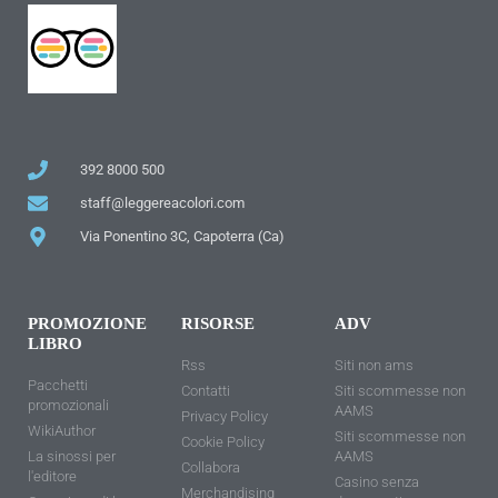
392 8000 500
staff@leggereacolori.com
Via Ponentino 3C, Capoterra (Ca)
PROMOZIONE
RISORSE
ADV
LIBRO
Rss
Siti non ams
Pacchetti
Contatti
Siti scommesse non
promozionali
AAMS
Privacy Policy
WikiAuthor
Siti scommesse non
Cookie Policy
La sinossi per
AAMS
Collabora
l'editore
Casino senza
Merchandising