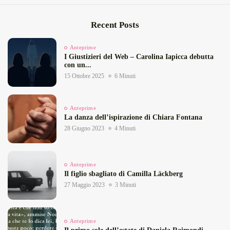
Recent Posts
Anteprime
I Giustizieri del Web – Carolina Iapicca debutta
con un...
15 Ottobre 2025
6 Minuti
Anteprime
La danza dell’ispirazione di Chiara Fontana
28 Giugno 2023
4 Minuti
Anteprime
Il figlio sbagliato di Camilla Läckberg
27 Maggio 2023
3 Minuti
Anteprime