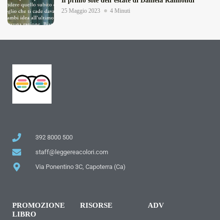
Il primo sole dell’estate di Daniela Raimondi
25 Maggio 2023
4 Minuti
392 8000 500
staff@leggereacolori.com
Via Ponentino 3C, Capoterra (Ca)
PROMOZIONE
RISORSE
ADV
LIBRO