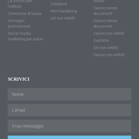
La sinossi per
AAMS
Collabora
l'editore
Casino senza
Merchandising
Correzione di bozze
documenti
siti non AAMS
Immagini
Casino senza
promozionali
documenti
Social media
casino non AAMS
marketing per autori
CashWin
Siti non AAMS
Casino non AAMS
SCRIVICI