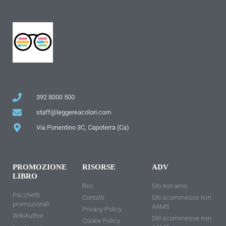
392 8000 500
staff@leggereacolori.com
Via Ponentino 3C, Capoterra (Ca)
PROMOZIONE
RISORSE
ADV
LIBRO
Rss
Siti non ams
Pacchetti
Contatti
Siti scommesse non
promozionali
AAMS
Privacy Policy
WikiAuthor
Siti scommesse non
Cookie Policy