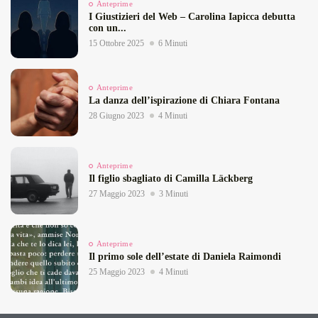
Anteprime
I Giustizieri del Web – Carolina Iapicca debutta
con un...
15 Ottobre 2025
6 Minuti
Anteprime
La danza dell’ispirazione di Chiara Fontana
28 Giugno 2023
4 Minuti
Anteprime
Il figlio sbagliato di Camilla Läckberg
27 Maggio 2023
3 Minuti
Anteprime
Il primo sole dell’estate di Daniela Raimondi
25 Maggio 2023
4 Minuti