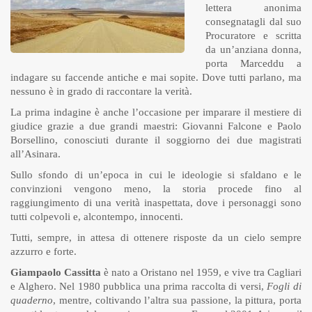
lettera anonima
consegnatagli dal suo
Procuratore e scritta
da un’anziana donna,
porta Marceddu a
indagare su faccende antiche e mai sopite. Dove tutti parlano, ma
nessuno è in grado di raccontare la verità.
La prima indagine è anche l’occasione per imparare il mestiere di
giudice grazie a due grandi maestri: Giovanni Falcone e Paolo
Borsellino, conosciuti durante il soggiorno dei due magistrati
all’Asinara.
Sullo sfondo di un’epoca in cui le ideologie si sfaldano e le
convinzioni vengono meno, la storia procede fino al
raggiungimento di una verità inaspettata, dove i personaggi sono
tutti colpevoli e, alcontempo, innocenti.
Tutti, sempre, in attesa di ottenere risposte da un cielo sempre
azzurro e forte.
Giampaolo Cassitta
è nato a Oristano nel 1959, e vive tra Cagliari
e Alghero. Nel 1980 pubblica una prima raccolta di versi,
Fogli di
quaderno
, mentre, coltivando l’altra sua passione, la pittura, porta