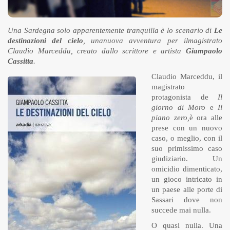
Una Sardegna solo apparentemente tranquilla è lo scenario di
Le
destinazioni del cielo
, unanuova avventura per ilmagistrato
Claudio Marceddu, creato dallo scrittore e artista
Giampaolo
Cassitta
.
Claudio Marceddu, il
magistrato
protagonista de
Il
giorno di Moro
e
Il
piano zero,
è ora alle
prese con un nuovo
caso, o meglio, con il
suo primissimo caso
giudiziario. Un
omicidio dimenticato,
un gioco intricato in
un paese alle porte di
Sassari dove non
succede mai nulla.
O quasi nulla. Una