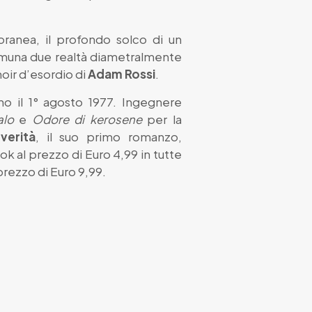
ranea, il profondo solco di un
omuna due realtà diametralmente
l noir d’esordio di
Adam Rossi
.
no il 1° agosto 1977. Ingegnere
alo
e
Odore di kerosene
per la
verità
, il suo primo romanzo,
ok al prezzo di Euro 4,99 in tutte
prezzo di Euro 9,99.