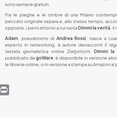
sono sempre gratuiti.
Fra le pieghe e le ombre di una Milano contempo
peccato originale separa e, allo stesso tempo, acc
opposte, i perni attorno a cui ruota
Dimmi la verità
, i
Adam
, pseudonimo di
Andrea Rossi
, nasce a Loa
esperto in networking, è autore deiracconti
Il reg
testata giornalistica online
Dailystorm
.
Dimmi la 
pubblicato da
goWare
, è disponibile in versione ebo
le librerie online, o in versione a stampa su Amazon al 
mail
Print