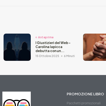
Anteprime
I Giustizieri del Web –
Carolina Iapicca
debutta con un...
15 Ottobre 2025
6 Minuti
PROMOZIONE LIBRO
Pacchetti promozionali