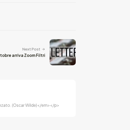
Next Post
ttobre arriva Zoom Filtri
luenzato. (Oscar Wilde)</em></p>