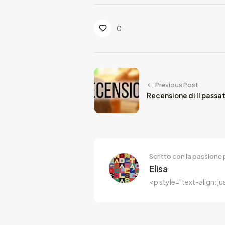
0
Previous Post
Recensione di Il passa
Scritto con la passione p
Elisa
<p style="text-align: j