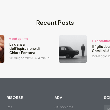
Recent Posts
Anteprime
Anteprim
La danza
Il figlio sb
dell’ispirazione di
Camilla L
Chiara Fontana
27 Maggio 
28 Giugno 2023
4 Minuti
RISORSE
ADV
SCR
Rss
Siti non ams