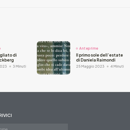
e
Anteprime
agliato di
Il primo sole dell’estate
äckberg
di Daniela Raimondi
2023
3 Minuti
25 Maggio 2023
4 Minuti
IVICI