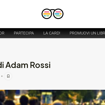
OR
PARTECIPA
LA CARD!
PROMUOVI UN LIB
 di Adam Rossi