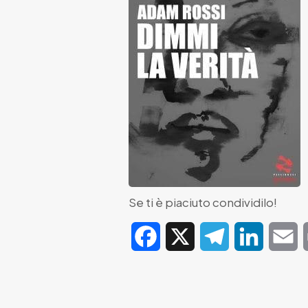
Se ti è piaciuto condividilo!
Facebook
X
Telegram
LinkedIn
E