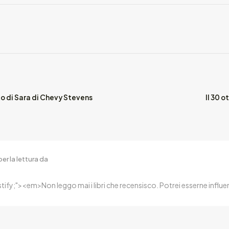
to di Sara di Chevy Stevens
Il 30 o
er la lettura da
ustify;"><em>Non leggo mai i libri che recensisco. Potrei esserne inf