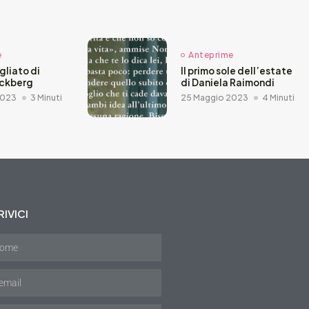
e
Anteprime
agliato di
Il primo sole dell’estate
äckberg
di Daniela Raimondi
2023
3 Minuti
25 Maggio 2023
4 Minuti
IVICI