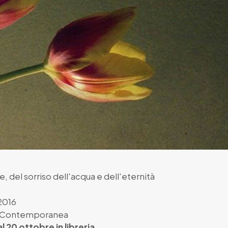
ie, del sorriso dell'acqua e dell'eternità
2016
a Contemporanea
l 20 ottobre in libreria