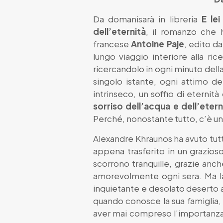
Da domanisarà in libreria
E lei
dell’eternità
, il romanzo che h
francese
Antoine Paje
, edito d
lungo viaggio interiore alla ric
ricercandolo in ogni minuto del
singolo istante, ogni attimo de
intrinseco, un soffio di eternit
sorriso dell’acqua e dell’etern
Perché, nonostante tutto, c’è u
Alexandre Khraunos ha avuto tutto
appena trasferito in un grazios
scorrono tranquille, grazie anc
amorevolmente ogni sera. Ma la 
inquietante e desolato deserto a
quando conosce la sua famiglia, 
aver mai compreso l’importanza 