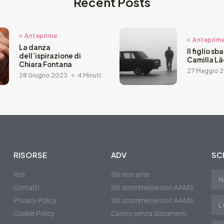
Recent Posts
Anteprime
Anteprim
La danza
Il figlio sb
dell’ispirazione di
Camilla L
Chiara Fontana
27 Maggio 
28 Giugno 2023
4 Minuti
RISORSE
ADV
SCR
Rss
Siti non ams
Contatti
Siti scommesse non AAMS
Privacy Policy
Siti scommesse non AAMS
Cookie Policy
Casino senza documenti