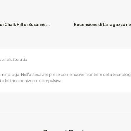
di Chalk Hill di Susanne...
Recensione di La ragazza nel
er la lettura da
iminologa. Nell'attesa alle prese con le nuove frontiere della tecnologi
to lettrice onnivoro-compulsiva.