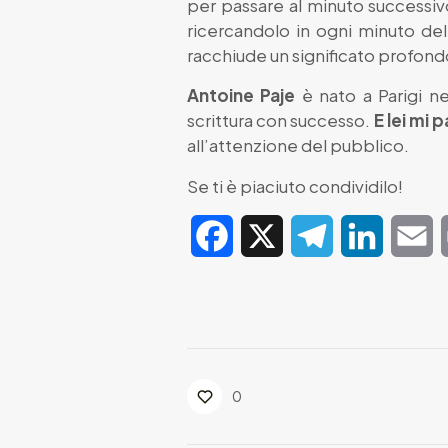
per passare al minuto successivo
ricercandolo in ogni minuto dell
racchiude un significato profondo
Antoine Paje
è nato a Parigi ne
scrittura con successo.
E lei mi 
all’attenzione del pubblico.
Se ti è piaciuto condividilo!
Facebook
X
Telegram
LinkedIn
E
0