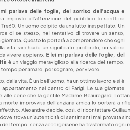
 mi parlava delle foglie, del sorriso dell’acqua e
a imposto all’attenzione del pubblico lo scrittore
a Tre60. Un uomo colpito da una lutto inaspettato. Un
erca di se stesso, nel tentativo di trovare un senso,
la giornata. Questo lo porterà a comprendere che ogni
lla vita racchiude un significato profondo, un valore
à da vivere appieno.
E lei mi parlava delle foglie, del
ità
è un viaggio meraviglioso alla ricerca del tempo.
n tempo per amare, per sognare, per vivere.
, dalla vita. È un bell’uomo, ha un ottimo lavoro e si è
o appartamento nel centro di Parigi. Le sue giornate
he alle cene che la gentile Madame Beauregard, l’ottant
morte improvvisa dell’anziana amica lo porterà a riflet
ffettivo. Alexandre decide, così, di ricontattare Guillau
dove trova un’autenticità di sentimenti mai provata sino
del tempo: senza accorgersene ha trasformato ogni min