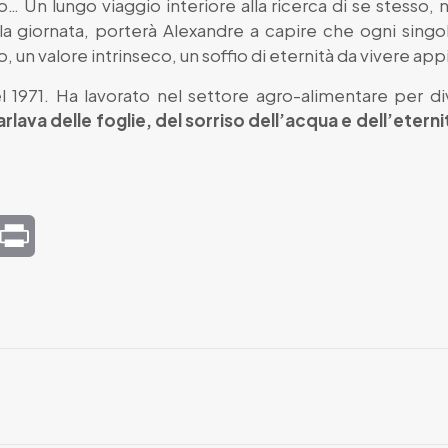
… Un lungo viaggio interiore alla ricerca di se stesso, n
a giornata, porterà Alexandre a capire che ogni singol
, un valore intrinseco, un soffio di eternità da vivere ap
l 1971. Ha lavorato nel settore agro-alimentare per div
parlava delle foglie, del sorriso dell’acqua e dell’eterni
mail
Print