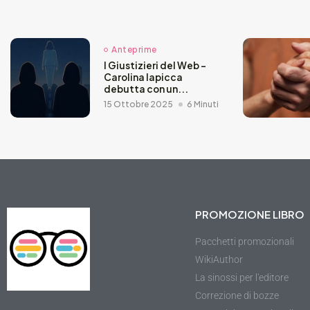
Anteprime
I Giustizieri del Web –
Carolina Iapicca
debutta con un...
15 Ottobre 2025
6 Minuti
PROMOZIONE LIBRO
Pacchetti promozionali
WikiAuthor
La sinossi per l'editore
Correzione di bozze