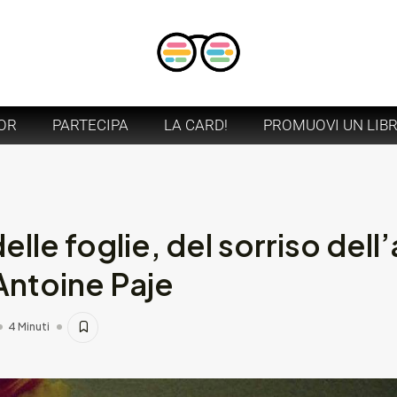
OR
PARTECIPA
LA CARD!
PROMUOVI UN LIB
delle foglie, del sorriso del
 Antoine Paje
4 Minuti