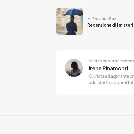
Previous Post
Recensione di I misteri 
Scritto con la passione p
Irene Pinamonti
Giurista ed aspirante cr
addicted ma soprattut