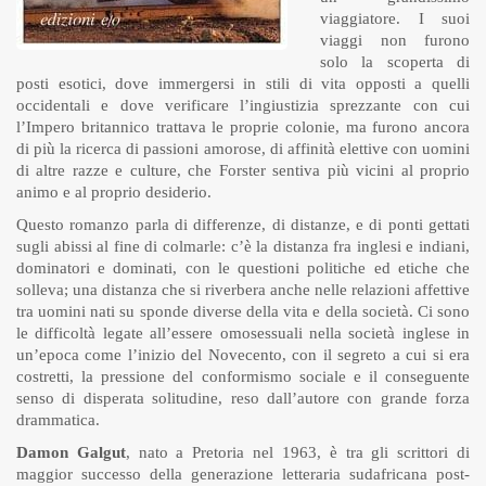
viaggiatore. I suoi
viaggi non furono
solo la scoperta di
posti esotici, dove immergersi in stili di vita opposti a quelli
occidentali e dove verificare l’ingiustizia sprezzante con cui
l’Impero britannico trattava le proprie colonie, ma furono ancora
di più la ricerca di passioni amorose, di affinità elettive con uomini
di altre razze e culture, che Forster sentiva più vicini al proprio
animo e al proprio desiderio.
Questo romanzo parla di differenze, di distanze, e di ponti gettati
sugli abissi al fine di colmarle: c’è la distanza fra inglesi e indiani,
dominatori e dominati, con le questioni politiche ed etiche che
solleva; una distanza che si riverbera anche nelle relazioni affettive
tra uomini nati su sponde diverse della vita e della società. Ci sono
le difficoltà legate all’essere omosessuali nella società inglese in
un’epoca come l’inizio del Novecento, con il segreto a cui si era
costretti, la pressione del conformismo sociale e il conseguente
senso di disperata solitudine, reso dall’autore con grande forza
drammatica.
Damon Galgut
, nato a Pretoria nel 1963, è tra gli scrittori di
maggior successo della generazione letteraria sudafricana post-