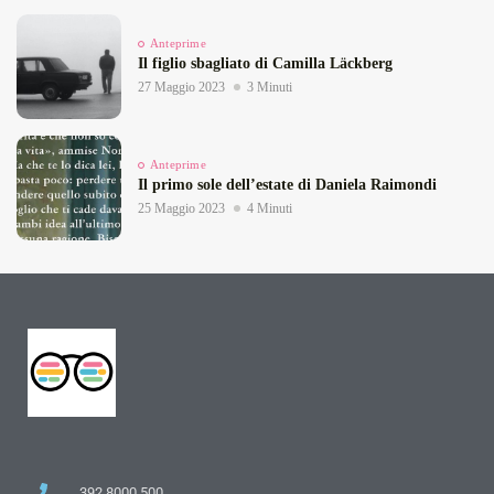
Anteprime
Il figlio sbagliato di Camilla Läckberg
27 Maggio 2023
3 Minuti
Anteprime
Il primo sole dell’estate di Daniela Raimondi
25 Maggio 2023
4 Minuti
392 8000 500