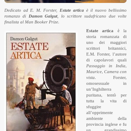
Dedicato ad E. M. Forster,
Estate artica
è il nuovo bellissimo
romanzo di
Damon Galgut
, lo scrittore sudafricano due volte
finalista al Man Booker Prize.
Estate artica
è la
storia romanzata di
uno dei maggiori
scrittori britannici,
E.M. Forster, l’autore
di capolavori quali
Passaggio in India
,
Maurice
,
Camera con
vista
. Forster,
omosessuale in
un’Inghilterra
puritana, tentò per
tutta la vita di
sfuggire
all’opprimente
ambiente della
provincia inglese e fu
un grandissimo