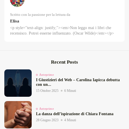
Scritto con la passione per la lettura da
Elisa
<p style="text-align: justify;"><em>Non leggo mai i libri che
recensisco. Potrei esserne influenzato. (Oscar Wilde)</em></p>
Recent Posts
Anteprime
I Giustizieri del Web – Carolina Iapicca debutta
con un...
15 Ottobre 2025
6 Minuti
Anteprime
La danza dell’ispirazione di Chiara Fontana
28 Giugno 2023
4 Minuti