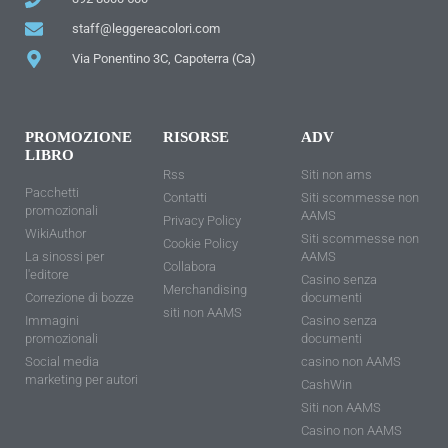
staff@leggereacolori.com
Via Ponentino 3C, Capoterra (Ca)
PROMOZIONE
RISORSE
ADV
LIBRO
Rss
Siti non ams
Pacchetti
Contatti
Siti scommesse non
promozionali
AAMS
Privacy Policy
WikiAuthor
Siti scommesse non
Cookie Policy
La sinossi per
AAMS
Collabora
l'editore
Casino senza
Merchandising
Correzione di bozze
documenti
siti non AAMS
Immagini
Casino senza
promozionali
documenti
Social media
casino non AAMS
marketing per autori
CashWin
Siti non AAMS
Casino non AAMS