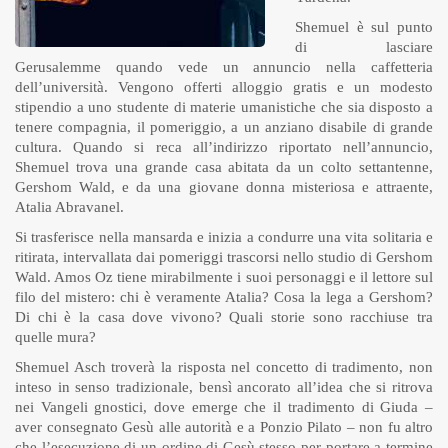
Shemuel è sul punto
di lasciare
Gerusalemme quando vede un annuncio nella caffetteria
dell’università. Vengono offerti alloggio gratis e un modesto
stipendio a uno studente di materie umanistiche che sia disposto a
tenere compagnia, il pomeriggio, a un anziano disabile di grande
cultura. Quando si reca all’indirizzo riportato nell’annuncio,
Shemuel trova una grande casa abitata da un colto settantenne,
Gershom Wald, e da una giovane donna misteriosa e attraente,
Atalia Abravanel.
Si trasferisce nella mansarda e inizia a condurre una vita solitaria e
ritirata, intervallata dai pomeriggi trascorsi nello studio di Gershom
Wald. Amos Oz tiene mirabilmente i suoi personaggi e il lettore sul
filo del mistero: chi è veramente Atalia? Cosa la lega a Gershom?
Di chi è la casa dove vivono? Quali storie sono racchiuse tra
quelle mura?
Shemuel Asch troverà la risposta nel concetto di tradimento, non
inteso in senso tradizionale, bensì ancorato all’idea che si ritrova
nei Vangeli gnostici, dove emerge che il tradimento di Giuda –
aver consegnato Gesù alle autorità e a Ponzio Pilato – non fu altro
che l’esecuzione di un ordine di Gesù stesso per portare a termine