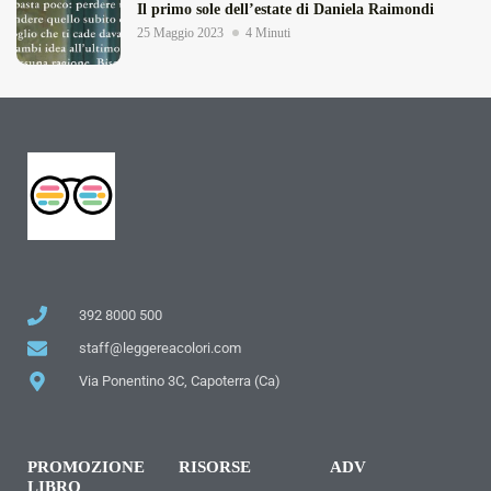
Il primo sole dell’estate di Daniela Raimondi
25 Maggio 2023
4 Minuti
392 8000 500
staff@leggereacolori.com
Via Ponentino 3C, Capoterra (Ca)
PROMOZIONE
RISORSE
ADV
LIBRO