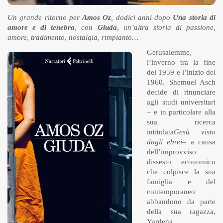
Un grande ritorno per
Amos Oz
, dodici anni dopo
Una storia di
amore e di tenebra
, con
Giuda
, un’altra storia di passione,
amore, tradimento, nostalgia, rimpianto…
Gerusalemme,
l’inverno tra la fine
del 1959 e l’inizio del
1960. Shemuel Asch
decide di rinunciare
agli studi universitari
– e in particolare alla
sua ricerca
intitolata
Gesù visto
dagli ebrei
– a causa
dell’improvviso
dissesto economico
che colpisce la sua
famiglia e del
contemporaneo
abbandono da parte
della sua ragazza,
Yardena.