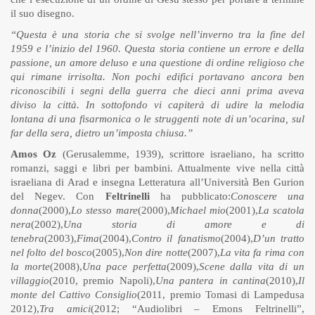
il suo disegno.
“Questa è una storia che si svolge nell’inverno tra la fine del
1959 e l’inizio del 1960. Questa storia contiene un errore e della
passione, un amore deluso e una questione di ordine religioso che
qui rimane irrisolta. Non pochi edifici portavano ancora ben
riconoscibili i segni della guerra che dieci anni prima aveva
diviso la città. In sottofondo vi capiterà di udire la melodia
lontana di una fisarmonica o le struggenti note di un’ocarina, sul
far della sera, dietro un’imposta chiusa.”
Amos Oz
(Gerusalemme, 1939), scrittore israeliano, ha scritto
romanzi, saggi e libri per bambini. Attualmente vive nella città
israeliana di Arad e insegna Letteratura all’Università Ben Gurion
del Negev. Con
Feltrinelli
ha pubblicato:
Conoscere una
donna
(2000),
Lo stesso mare
(2000),
Michael mio
(2001),
La scatola
nera
(2002),
Una storia di amore e di
tenebra
(2003),
Fima
(2004),
Contro il fanatismo
(2004),
D’un tratto
nel folto del bosco
(2005),
Non dire notte
(2007),
La vita fa rima con
la morte
(2008),
Una pace perfetta
(2009),
Scene dalla vita di un
villaggio
(2010, premio Napoli),
Una pantera in cantina
(2010),
Il
monte del Cattivo Consiglio
(2011, premio Tomasi di Lampedusa
2012),
Tra amici
(2012; “Audiolibri – Emons Feltrinelli”,