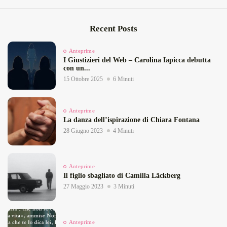
Recent Posts
Anteprime
I Giustizieri del Web – Carolina Iapicca debutta
con un...
15 Ottobre 2025
6 Minuti
Anteprime
La danza dell’ispirazione di Chiara Fontana
28 Giugno 2023
4 Minuti
Anteprime
Il figlio sbagliato di Camilla Läckberg
27 Maggio 2023
3 Minuti
Anteprime