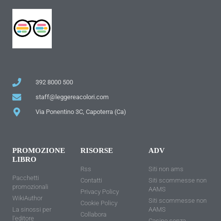
392 8000 500
staff@leggereacolori.com
Via Ponentino 3C, Capoterra (Ca)
PROMOZIONE
RISORSE
ADV
LIBRO
Rss
Siti non ams
Pacchetti
Contatti
Siti scommesse non
promozionali
AAMS
Privacy Policy
WikiAuthor
Siti scommesse non
Cookie Policy
La sinossi per
AAMS
Collabora
l'editore
Casino senza