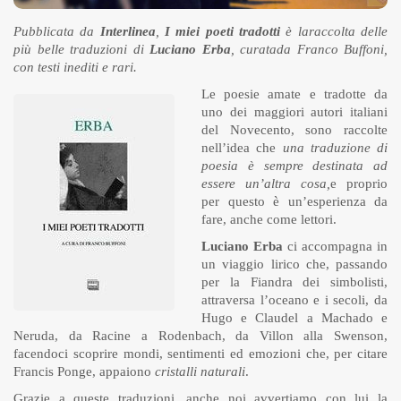
Pubblicata da
Interlinea
,
I miei poeti tradotti
è laraccolta delle
più belle traduzioni di
Luciano Erba
, curatada Franco Buffoni,
con testi inediti e rari.
Le poesie amate e tradotte da
uno dei maggiori autori italiani
del Novecento, sono raccolte
nell’idea che
una traduzione di
poesia è sempre destinata ad
essere un’altra cosa,
e proprio
per questo è un’esperienza da
fare, anche come lettori.
Luciano Erba
ci accompagna in
un viaggio lirico che, passando
per la Fiandra dei simbolisti,
attraversa l’oceano e i secoli, da
Hugo e Claudel a Machado e
Neruda, da Racine a Rodenbach, da Villon alla Swenson,
facendoci scoprire mondi, sentimenti ed emozioni che, per citare
Francis Ponge, appaiono
cristalli naturali
.
Grazie a queste traduzioni, anche noi avvertiamo con lui la