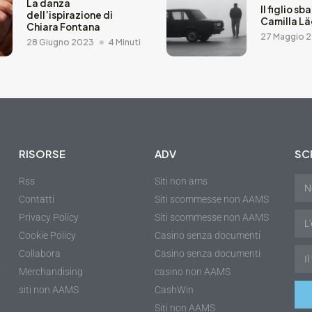
La danza
Il figlio sb
dell’ispirazione di
Camilla L
Chiara Fontana
27 Maggio 
28 Giugno 2023
4 Minuti
RISORSE
ADV
SCR
Rss
Siti non ams
Contatti
Siti scommesse non AAMS
Privacy Policy
Siti scommesse non AAMS
Cookie Policy
Casino senza documenti
Collabora
Casino senza documenti
r
Merchandising
casino non AAMS
siti non AAMS
CashWin
Siti non AAMS