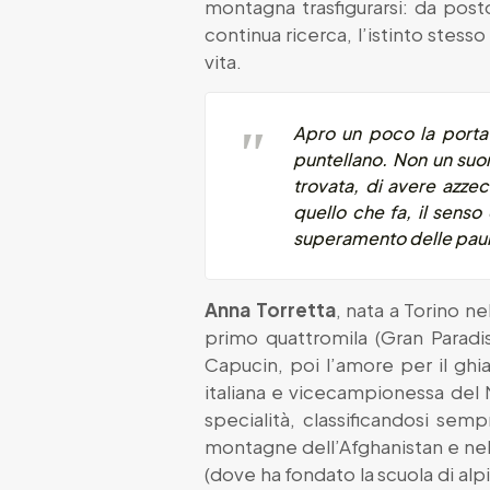
montagna trasfigurarsi: da posto
continua ricerca, l’istinto stess
vita.
Apro un poco la porta d
puntellano. Non un suo
trovata, di avere azze
quello che fa, il senso
superamento delle paur
Anna Torretta
, nata a Torino ne
primo quattromila (Gran Paradiso
Capucin, poi l’amore per il ghi
italiana e vicecampionessa del
specialità, classificandosi sem
montagne dell’Afghanistan e nel 
(dove ha fondato la scuola di al