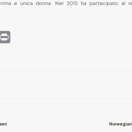
prima e unica donna. Nel 2015 ha partecipato al re
mail
Print
nsen
Norwegian 