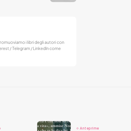
 Promuoviamo i libri degli autori con
terest / Telegram / LinkedIn come
e
Anteprime