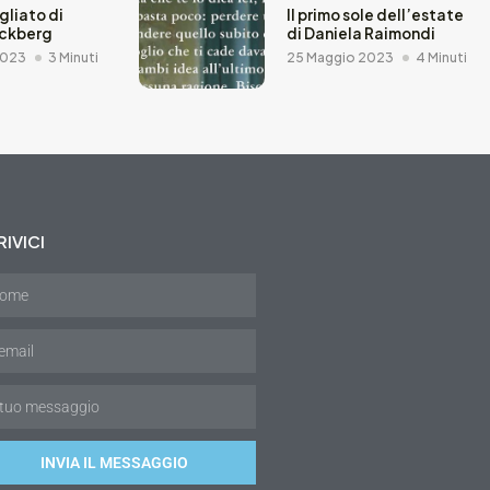
agliato di
Il primo sole dell’estate
äckberg
di Daniela Raimondi
2023
3 Minuti
25 Maggio 2023
4 Minuti
IVICI
INVIA IL MESSAGGIO