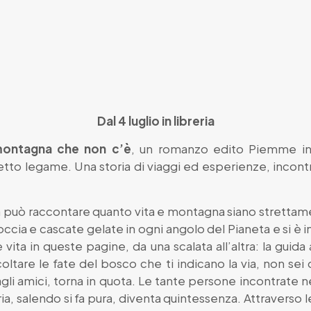
Dal 4 luglio in libreria
montagna che non c’è
, un romanzo edito Piemme i
retto legame. Una storia di viaggi ed esperienze, incontr
 può raccontare quanto vita e montagna siano strettamen
roccia e cascate gelate in ogni angolo del Pianeta e si 
ta in queste pagine, da una scalata all’altra: la guida a
tare le fate del bosco che ti indicano la via, non sei d
agli amici, torna in quota. Le tante persone incontrate n
ria, salendo si fa pura, diventa quintessenza. Attraverso