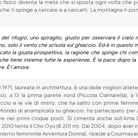
 fisico diventa la meta che si sposta ogni volta che p
o che ti spinge a cercare e a cercarti. La montagna ti p
el rifugio, uno spiraglio, giusto per osservare il cielo ne
no, solo il vento che scivola sul ghiaccio. Ed è in questo
ccato la giusta prospettiva, la ragione che spinge chi 
 che tiene insieme tutte le esperienze. È la pace dopo la fa
e. È l’amore.
l 1971, laureata in architettura, è una delle migliori atlete
), a 13 la prima parete nord (Piccola Ciamarella), a 1
accio e le vie di misto, che ha salito con prime femmin
 Mondo di arrampicata su ghiaccio, ha partecipato per 
pre nei primi cinque posti. Si cimenta anche sull’Ama 
2010 tenta il Cho Oyu (8.201 m). Dal 2004, dopo aver vi
pinismo femminile Avventura Donna), risiede a Courmaye