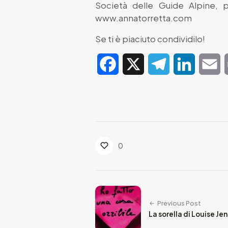
Società delle Guide Alpine, 
www.annatorretta.com
Se ti è piaciuto condividilo!
Facebook
X
Telegram
LinkedIn
E
0
Previous Post
La sorella di Louise Je