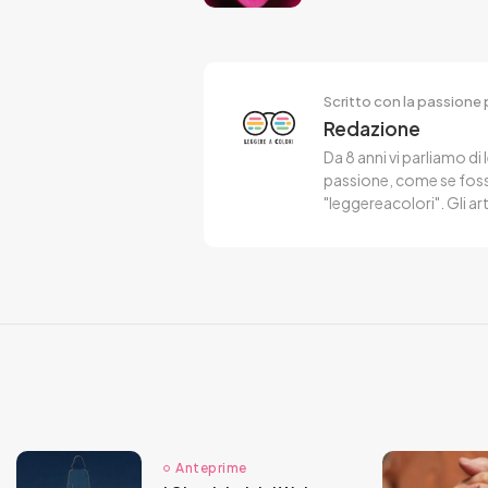
Scritto con la passione p
Redazione
Da 8 anni vi parliamo di 
passione, come se fosse
"leggereacolori". Gli ar
Anteprime