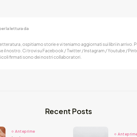
er la lettura da
letteratura, ospitiamo storie e vi teniamo aggiornati sui libri in arrivo.
 il nostro. Ci trovi su Facebook / Twitter / Instagram / Youtube / Pin
ticoli firmati sono dei nostri collaboratori.
Recent Posts
Anteprime
Anteprim