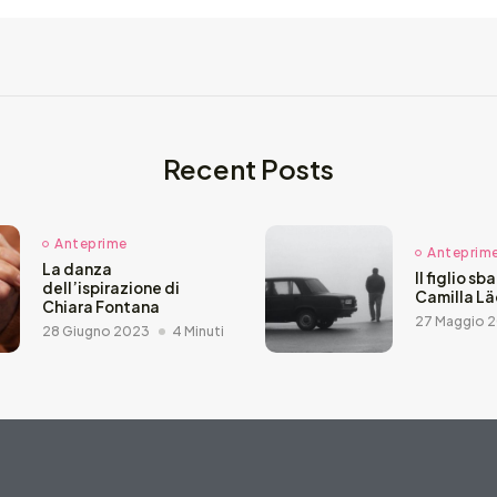
Recent Posts
Anteprime
Anteprim
La danza
Il figlio sb
dell’ispirazione di
Camilla L
Chiara Fontana
27 Maggio 
28 Giugno 2023
4 Minuti