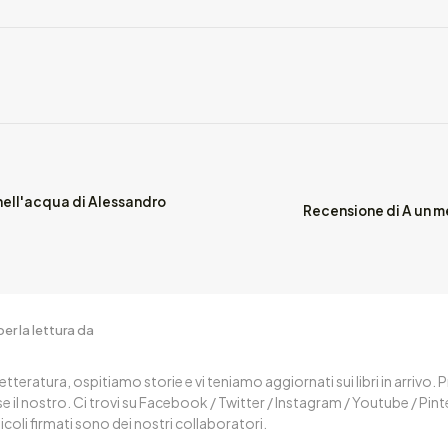
 nell'acqua di Alessandro
Recensione di A un me
er la lettura da
letteratura, ospitiamo storie e vi teniamo aggiornati sui libri in arrivo.
 il nostro. Ci trovi su Facebook / Twitter / Instagram / Youtube / Pin
ticoli firmati sono dei nostri collaboratori.