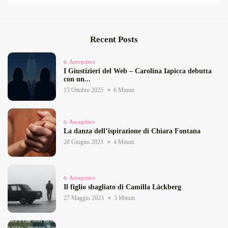
Recent Posts
Anteprime
I Giustizieri del Web – Carolina Iapicca debutta
con un...
15 Ottobre 2025
6 Minuti
Anteprime
La danza dell’ispirazione di Chiara Fontana
28 Giugno 2023
4 Minuti
Anteprime
Il figlio sbagliato di Camilla Läckberg
27 Maggio 2023
3 Minuti