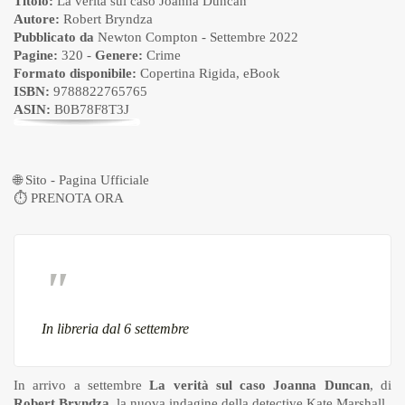
Titolo:
La verità sul caso Joanna Duncan
Autore:
Robert Bryndza
Pubblicato da
Newton Compton
- Settembre 2022
Pagine:
320 -
Genere:
Crime
Formato disponibile:
Copertina Rigida
,
eBook
ISBN:
9788822765765
ASIN:
B0B78F8T3J
🌐
Sito - Pagina Ufficiale
⏱
PRENOTA ORA
In libreria dal 6 settembre
In arrivo a settembre
La verità sul caso Joanna Duncan
, di
Robert Bryndza,
la nuova indagine della detective Kate Marshall