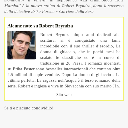
mondiale.»
Il Venerdì di Repubblica
«La criminologa Kate
Marshall è la nuova eroina di Robert Bryndza, dopo il successo
della detective Erika Forster.»
Corriere della Sera
Alcune note su Robert Bryndza
Robert Bryndza dopo anni dedicati alla
scrittura, si è conquistato una fama
incredibile con il suo thriller d’esordio, La
donna di ghiaccio, che in pochi mesi ha
scalato le classifiche ed è in corso di
traduzione in 28 Paesi. I romanzi incentrati
su Erika Foster sono bestseller internazionali che contano oltre
2,5 milioni di copie vendute. Dopo La donna di ghiaccio e La
vittima perfetta, La ragazza nell’acqua è il terzo romanzo della
serie. Robert è inglese e vive in Slovacchia con suo marito Ján.
Sito web
Se ti è piaciuto condividilo!