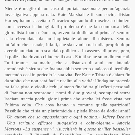
Niente è meglio di un caso di portata nazionale per un’agenzia
investigativa appena nata. Kate Marshall e il suo socio, Tristan
Harper, hanno accettato l’incarico sperando di riuscire a chiudere
con successo le indagini. Il problema è che la scomparsa della
giornalista Joanna Duncan, avvenuta dodici anni prima, è sempre
stata circondata da un inquietante alone di mistero. Sembra
tutt’altro che casuale, infatti, che sia svanita nel nulla proprio dopo
aver denunciato uno scandalo politico… In assenza di prove, però,
la polizia ha dovuto chiudere il caso. E tutti se ne sono dimenticati.
Tutti tranne sua madre, che a distanza di anni non intende
arrendersi: è sicura che Joanna abbia scoperto qualcosa di terribile,
mettendo così in pericolo la sua vita. Per Kate e Tristan è chiaro fin
da subito che non sarà facile risalire alla verità: l’indagine procede
tra false piste e vicoli ciechi, almeno finché tra gli effetti personali
di Joanna non scoprono i nomi di due giovani, scomparsi senza
lasciare traccia pochi giorni prima che anche lei fosse vista per
l’ultima volta. Che cosa hanno in comune quelle sparizioni?
Possibile che ci sia un pluriomicida a piede libero da dodici anni?
«Un autore che sa appassionare a ogni pagina.»
Jeffery Deaver
«Una scrittura efficace, suggestiva e coinvolgente.»
Angela
Marsons
«La suspense vi risucchierà in questo thriller bestseller