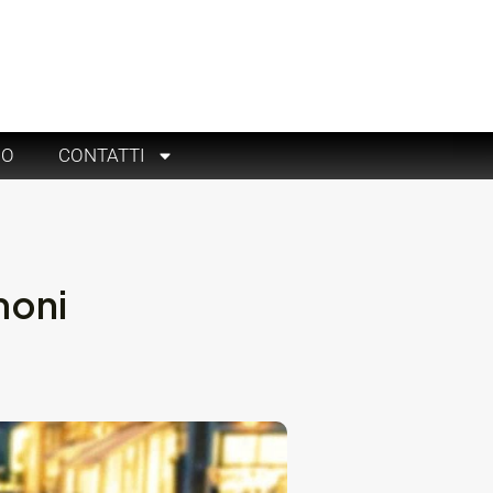
RO
CONTATTI
moni