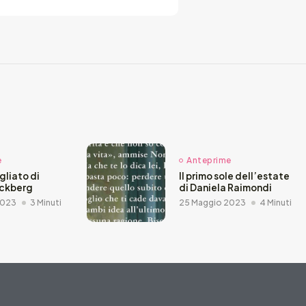
e
Anteprime
agliato di
Il primo sole dell’estate
äckberg
di Daniela Raimondi
2023
3 Minuti
25 Maggio 2023
4 Minuti