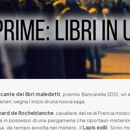
rcante dei libri maledetti
, premio Bancarella 2012, un a
steri, segna l’inizio di una nuova saga.
ard de Rocheblanche
, cavaliere del re di Francia mir
tra in possesso di una pergamena che riportaun misterio
osa, da tempo avvolta nel mistero, il
Lapis exilii
. Sono mo