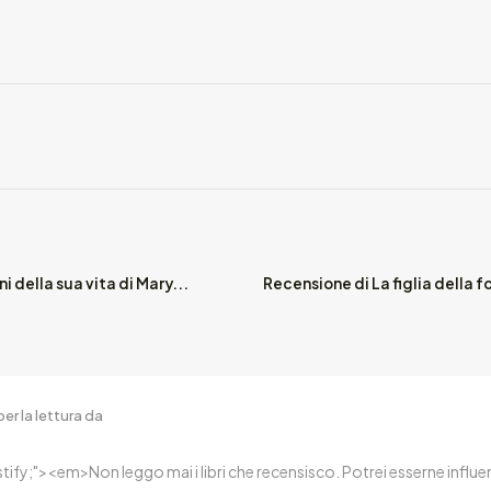
i della sua vita di Mary...
Recensione di La figlia della f
er la lettura da
ustify;"><em>Non leggo mai i libri che recensisco. Potrei esserne inf