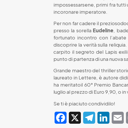
impossessarsene, primi fra tutti 
incoronare imperatore.
Per non far cadere il preziosodo
presso la sorella
Eudeline
, bade
fortunato incontro con l’abat
discoprire la verità sulla reli
carpito il segreto del Lapis exil
punto di partenza di una nuova sa
Grande maestro del thriller stori
laureato in Lettere, è autore didiv
ha meritatoil 60° Premio Bancar
luglio al prezzo di Euro 9,90, o 
Se ti è piaciuto condividilo!
Facebook
X
Telegram
LinkedIn
E