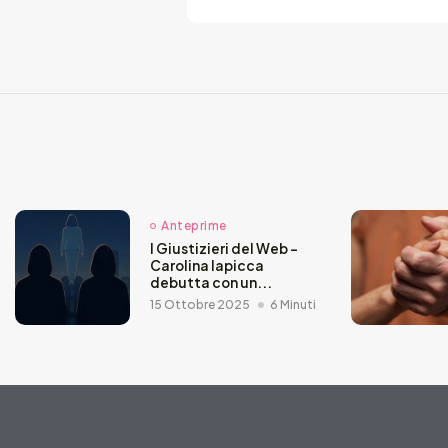
Anteprime
I Giustizieri del Web –
Carolina Iapicca
debutta con un...
15 Ottobre 2025
6 Minuti