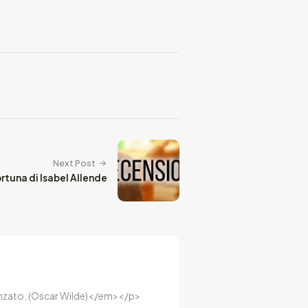
Next Post
ortuna di Isabel Allende
luenzato. (Oscar Wilde)</em></p>