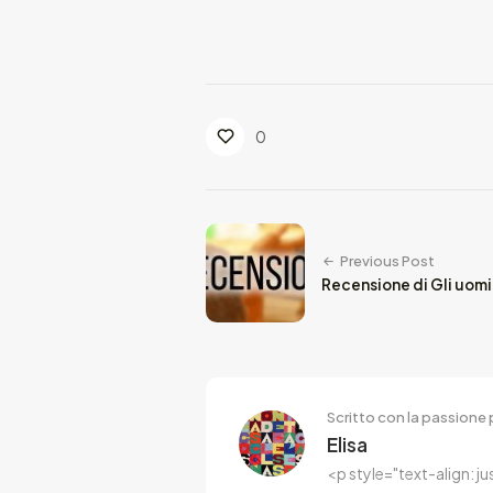
0
Previous Post
Recensione di Gli uomin
Scritto con la passione p
Elisa
<p style="text-align: j