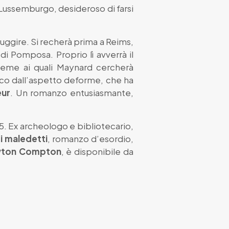
Lussemburgo, desideroso di farsi
uggire. Si recherà prima a Reims,
i Pomposa. Proprio lì avverrà il
sieme ai quali Maynard cercherà
aco dall’aspetto deforme, che ha
eur
. Un romanzo entusiasmante,
. Ex archeologo e bibliotecario,
ri maledetti
, romanzo d’esordio,
ton Compton
, è disponibile da