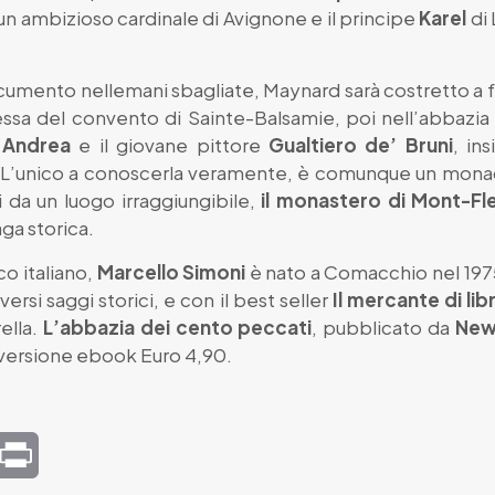
un ambizioso cardinale di Avignone e il principe
Karel
di 
cumento nellemani sbagliate, Maynard sarà costretto a f
ssa del convento di Sainte-Balsamie, poi nell’abbazia d
e
Andrea
e il giovane pittore
Gualtiero de’ Bruni
, in
quia. L’unico a conoscerla veramente, è comunque un mon
ii da un luogo irraggiungibile,
il monastero di Mont-Fl
ga storica.
co italiano,
Marcello Simoni
è nato a Comacchio nel 1975
ersi saggi storici, e con il best seller
Il mercante di lib
ella.
L’abbazia dei cento peccati
, pubblicato da
New
in versione ebook Euro 4,90.
mail
Print