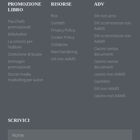
PROMOZIONE
RISORSE
ADV
LIBRO
Rss
Siti non ams
Pacchetti
Contatti
Siti scommesse non
promozionali
AAMS
Privacy Policy
WikiAuthor
Siti scommesse non
Cookie Policy
La sinossi per
AAMS
Collabora
l'editore
Casino senza
Merchandising
Correzione di bozze
documenti
siti non AAMS
Immagini
Casino senza
promozionali
documenti
Social media
casino non AAMS
marketing per autori
CashWin
Siti non AAMS
Casino non AAMS
SCRIVICI