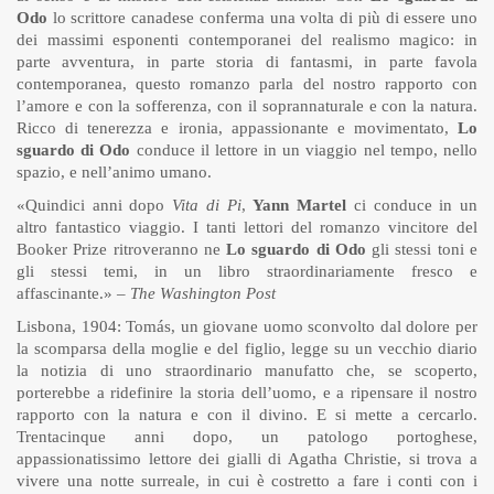
Odo
lo scrittore canadese conferma una volta di più di essere uno
dei massimi esponenti contemporanei del realismo magico: in
parte avventura, in parte storia di fantasmi, in parte favola
contemporanea, questo romanzo parla del nostro rapporto con
l’amore e con la sofferenza, con il soprannaturale e con la natura.
Ricco di tenerezza e ironia, appassionante e movimentato,
Lo
sguardo di Odo
conduce il lettore in un viaggio nel tempo, nello
spazio, e nell’animo umano.
«Quindici anni dopo
Vita di Pi
,
Yann Martel
ci conduce in un
altro fantastico viaggio. I tanti lettori del romanzo vincitore del
Booker Prize ritroveranno ne
Lo sguardo di Odo
gli stessi toni e
gli stessi temi, in un libro straordinariamente fresco e
affascinante.» –
The Washington Post
Lisbona, 1904: Tomás, un giovane uomo sconvolto dal dolore per
la scomparsa della moglie e del figlio, legge su un vecchio diario
la notizia di uno straordinario manufatto che, se scoperto,
porterebbe a ridefinire la storia dell’uomo, e a ripensare il nostro
rapporto con la natura e con il divino. E si mette a cercarlo.
Trentacinque anni dopo, un patologo portoghese,
appassionatissimo lettore dei gialli di Agatha Christie, si trova a
vivere una notte surreale, in cui è costretto a fare i conti con i