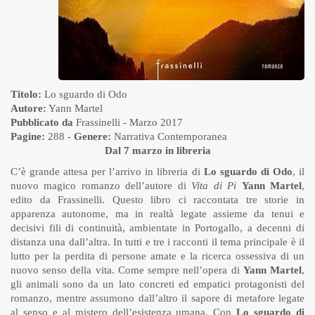
Titolo:
Lo sguardo di Odo
Autore:
Yann Martel
Pubblicato da
Frassinelli
- Marzo 2017
Pagine:
288 -
Genere:
Narrativa Contemporanea
Dal 7 marzo in libreria
C’è grande attesa per l’arrivo in libreria di
Lo sguardo di Odo
, il
nuovo magico romanzo dell’autore di
Vita di Pi
Yann Martel
,
edito da Frassinelli. Questo libro ci raccontata tre storie in
apparenza autonome, ma in realtà legate assieme da tenui e
decisivi fili di continuità, ambientate in Portogallo, a decenni di
distanza una dall’altra. In tutti e tre i racconti il tema principale è il
lutto per la perdita di persone amate e la ricerca ossessiva di un
nuovo senso della vita. Come sempre nell’opera di
Yann Martel
,
gli animali sono da un lato concreti ed empatici protagonisti del
romanzo, mentre assumono dall’altro il sapore di metafore legate
al senso e al mistero dell’esistenza umana. Con
Lo sguardo di