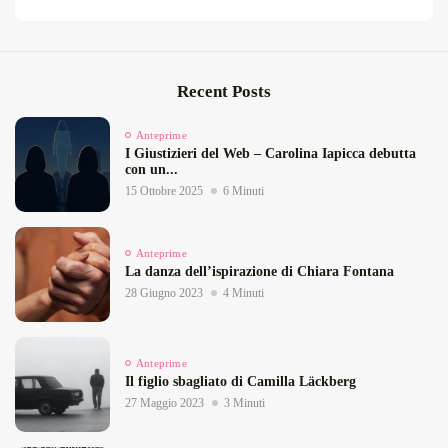
Recent Posts
Anteprime
I Giustizieri del Web – Carolina Iapicca debutta
con un...
15 Ottobre 2025
6 Minuti
Anteprime
La danza dell’ispirazione di Chiara Fontana
28 Giugno 2023
4 Minuti
Anteprime
Il figlio sbagliato di Camilla Läckberg
27 Maggio 2023
3 Minuti