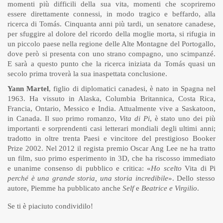
momenti più difficili della sua vita, momenti che scopriremo
essere direttamente connessi, in modo tragico e beffardo, alla
ricerca di Tomás. Cinquanta anni più tardi, un senatore canadese,
per sfuggire al dolore del ricordo della moglie morta, si rifugia in
un piccolo paese nella regione delle Alte Montagne del Portogallo,
dove però si presenta con uno strano compagno, uno scimpanzé.
E sarà a questo punto che la ricerca iniziata da Tomás quasi un
secolo prima troverà la sua inaspettata conclusione.
Yann Martel
, figlio di diplomatici canadesi, è nato in Spagna nel
1963. Ha vissuto in Alaska, Columbia Britannica, Costa Rica,
Francia, Ontario, Messico e India. Attualmente vive a Saskatoon,
in Canada. Il suo primo romanzo,
Vita di Pi
, è stato uno dei più
importanti e sorprendenti casi letterari mondiali degli ultimi anni;
tradotto in oltre trenta Paesi e vincitore del prestigioso Booker
Prize 2002. Nel 2012 il regista premio Oscar Ang Lee ne ha tratto
un film, suo primo esperimento in 3D, che ha riscosso immediato
e unanime consenso di pubblico e critica: «
Ho scelto
Vita di Pi
perché è una grande storia, una storia incredibile
». Dello stesso
autore, Piemme ha pubblicato anche
Self
e
Beatrice e Virgilio
.
Se ti è piaciuto condividilo!