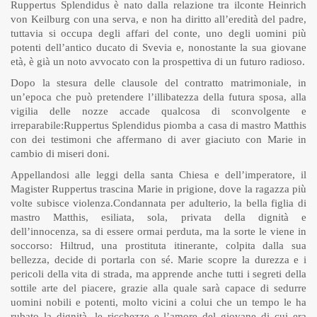
Ruppertus Splendidus è nato dalla relazione tra ilconte Heinrich
von Keilburg con una serva, e non ha diritto all’eredità del padre,
tuttavia si occupa degli affari del conte, uno degli uomini più
potenti dell’antico ducato di Svevia e, nonostante la sua giovane
età, è già un noto avvocato con la prospettiva di un futuro radioso.
Dopo la stesura delle clausole del contratto matrimoniale, in
un’epoca che può pretendere l’illibatezza della futura sposa, alla
vigilia delle nozze accade qualcosa di sconvolgente e
irreparabile:Ruppertus Splendidus piomba a casa di mastro Matthis
con dei testimoni che affermano di aver giaciuto con Marie in
cambio di miseri doni.
Appellandosi alle leggi della santa Chiesa e dell’imperatore, il
Magister Ruppertus trascina Marie in prigione, dove la ragazza più
volte subisce violenza.Condannata per adulterio, la bella figlia di
mastro Matthis, esiliata, sola, privata della dignità e
dell’innocenza, sa di essere ormai perduta, ma la sorte le viene in
soccorso: Hiltrud, una prostituta itinerante, colpita dalla sua
bellezza, decide di portarla con sé. Marie scopre la durezza e i
pericoli della vita di strada, ma apprende anche tutti i segreti della
sottile arte del piacere, grazie alla quale sarà capace di sedurre
uomini nobili e potenti, molto vicini a colui che un tempo le ha
rubato la dignità, le ricchezze e l’amore del giovane di cui era