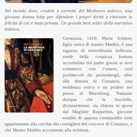
Nel mondo duro, crudele e corrotto del Medioevo tedesco, una
giovane donna lotta per difendere i propri diritti e ritrovare la
felicità di cui è stata privata. Un grande best seller della narrativa
tedesca.
Germania, 1410. Marie Schärer,
figlia unica di mastro Matthis, è una
ragazza di straordinaria bellezza,
erede della cospicua fortuna
accumulata dal padre grazie ai suoi
commerci con l’estero, così
profittevoli da permettergli, oltre
alla dimora di Costanza, una
residenza estiva e un podere nei
pressi di Meersburg. Naturale
dunque che la fanciulla,
diciassettenne, sia chiesta in sposa
dal Magister Ruppertus, giovane
erudito di appena ventiquattro anni
appartenente alla cerchia dei consiglieri del vescovo di Costanza, e
che Mastro Matthis acconsenta alla richiesta.