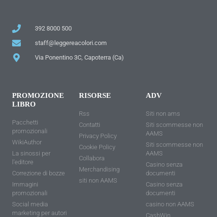
392 8000 500
staff@leggereacolori.com
Via Ponentino 3C, Capoterra (Ca)
PROMOZIONE
RISORSE
ADV
LIBRO
Rss
Siti non ams
Pacchetti
Contatti
Siti scommesse non
promozionali
AAMS
Privacy Policy
WikiAuthor
Siti scommesse non
Cookie Policy
La sinossi per
AAMS
Collabora
l'editore
Casino senza
Merchandising
Correzione di bozze
documenti
siti non AAMS
Immagini
Casino senza
promozionali
documenti
Social media
casino non AAMS
marketing per autori
CashWin