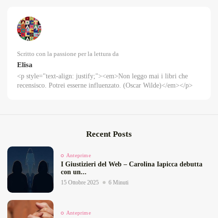
Scritto con la passione per la lettura da
Elisa
<p style="text-align: justify;"><em>Non leggo mai i libri che
recensisco. Potrei esserne influenzato. (Oscar Wilde)</em></p>
Recent Posts
Anteprime
I Giustizieri del Web – Carolina Iapicca debutta
con un...
15 Ottobre 2025
6 Minuti
Anteprime