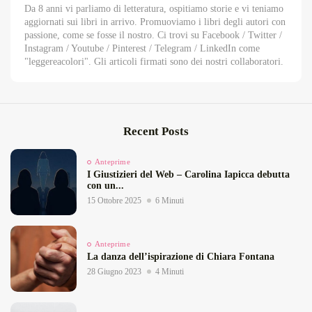
Da 8 anni vi parliamo di letteratura, ospitiamo storie e vi teniamo
aggiornati sui libri in arrivo. Promuoviamo i libri degli autori con
passione, come se fosse il nostro. Ci trovi su Facebook / Twitter /
Instagram / Youtube / Pinterest / Telegram / LinkedIn come
"leggereacolori". Gli articoli firmati sono dei nostri collaboratori.
Recent Posts
Anteprime
I Giustizieri del Web – Carolina Iapicca debutta
con un...
15 Ottobre 2025
6 Minuti
Anteprime
La danza dell’ispirazione di Chiara Fontana
28 Giugno 2023
4 Minuti