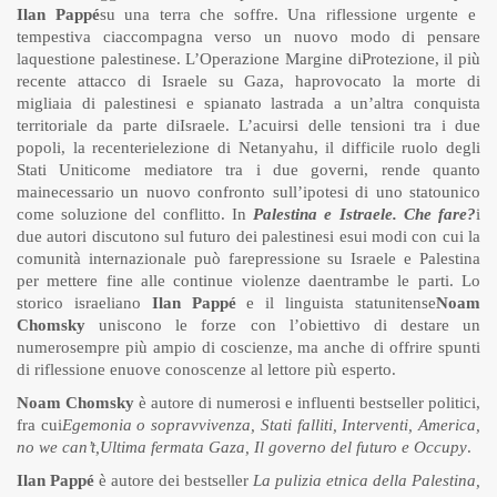
Ilan Pappé
su una terra che soffre. Una riflessione urgente e
tempestiva ciaccompagna verso un nuovo modo di pensare
laquestione palestinese. L’Operazione Margine diProtezione, il più
recente attacco di Israele su Gaza, haprovocato la morte di
migliaia di palestinesi e spianato lastrada a un’altra conquista
territoriale da parte diIsraele. L’acuirsi delle tensioni tra i due
popoli, la recenterielezione di Netanyahu, il difficile ruolo degli
Stati Uniticome mediatore tra i due governi, rende quanto
mainecessario un nuovo confronto sull’ipotesi di uno statounico
come soluzione del conflitto. In
Palestina e Istraele. Che fare?
i
due autori discutono sul futuro dei palestinesi esui modi con cui la
comunità internazionale può farepressione su Israele e Palestina
per mettere fine alle continue violenze daentrambe le parti. Lo
storico israeliano
Ilan Pappé
e il linguista statunitense
Noam
Chomsky
uniscono le forze con l’obiettivo di destare un
numerosempre più ampio di coscienze, ma anche di offrire spunti
di riflessione enuove conoscenze al lettore più esperto.
Noam Chomsky
è autore di numerosi e influenti bestseller politici,
fra cui
Egemonia o sopravvivenza, Stati falliti, Interventi, America,
no we can’t,Ultima fermata Gaza, Il governo del futuro e Occupy
.
Ilan Pappé
è autore dei bestseller
La pulizia etnica della Palestina,