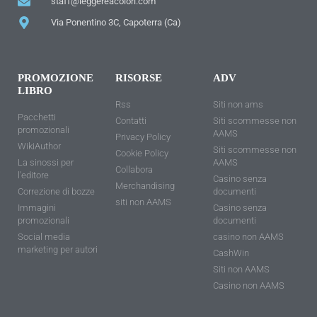
staff@leggereacolori.com
Via Ponentino 3C, Capoterra (Ca)
PROMOZIONE
RISORSE
ADV
LIBRO
Rss
Siti non ams
Pacchetti
Contatti
Siti scommesse non
promozionali
AAMS
Privacy Policy
WikiAuthor
Siti scommesse non
Cookie Policy
La sinossi per
AAMS
Collabora
l'editore
Casino senza
Merchandising
Correzione di bozze
documenti
siti non AAMS
Immagini
Casino senza
promozionali
documenti
Social media
casino non AAMS
marketing per autori
CashWin
Siti non AAMS
Casino non AAMS