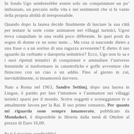
In fondo Ugo sembrerebbe essere solo un conquistatore un po’
imbranato, un precario nella vita e nei sentimenti che si fa vanto
della propria abilità di irresponsabile.
Quando dopo la laurea decide finalmente di lasciare la sua città
per tentare la sorte come animatore nei villaggi turistici, Ugosi
trova catapultato in una realtà poco differente. In quei posti da
sogno di donne ce ne sono tante… Ma cosa si nasconde dietro a
una frase o a un sorriso di una ragazza avvenente? E dietro il suo
sguardo da cerbiatto o daesperta seduttrice? Ecco, Ugo non lo sa e
i suoi ripetuti tentativi di conquistare e ammaliare l’universo
femminile si trasformano in catastrofiche e goffe avventure che
finiscono con un ciao o un addio. Fino al giorno in cui,
inevitabilmente, si innamorerà davvero.
Nato a Roma nel 1963,
Sandro Settimj
, dopo una laurea in
Lingue, è partito per fare l’istruttore e l’animatore nei villaggi
turistici sparsi per il mondo. Scrive soggetti e sceneggiature tv e
attualmente lavora per la Rai. Il suo primo romanzo,
Per quanto
mi riguarda sono sempre innamorato
, pubblicato da
Mondadori
, è disponibile in libreria dalla metà di Ottobre al
prezzo di Euro 16,00.
Se ti è piaciuto condividilo!