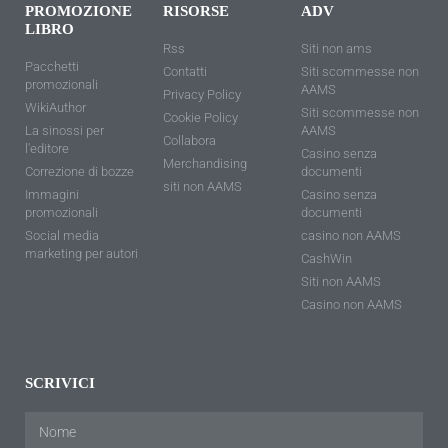
PROMOZIONE
RISORSE
ADV
LIBRO
Rss
Siti non ams
Pacchetti
Contatti
Siti scommesse non
promozionali
AAMS
Privacy Policy
WikiAuthor
Siti scommesse non
Cookie Policy
La sinossi per
AAMS
Collabora
l'editore
Casino senza
Merchandising
Correzione di bozze
documenti
siti non AAMS
Immagini
Casino senza
promozionali
documenti
Social media
casino non AAMS
marketing per autori
CashWin
Siti non AAMS
Casino non AAMS
SCRIVICI