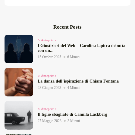
Recent Posts
Anteprime
I Giustizieri del Web – Carolina Iapicca debutta
con un...
15 Ottobre 2025
6 Minuti
Anteprime
La danza dell’ispirazione di Chiara Fontana
28 Giugno 2023
4 Minuti
Anteprime
Il figlio sbagliato di Camilla Läckberg
27 Maggio 2023
3 Minuti