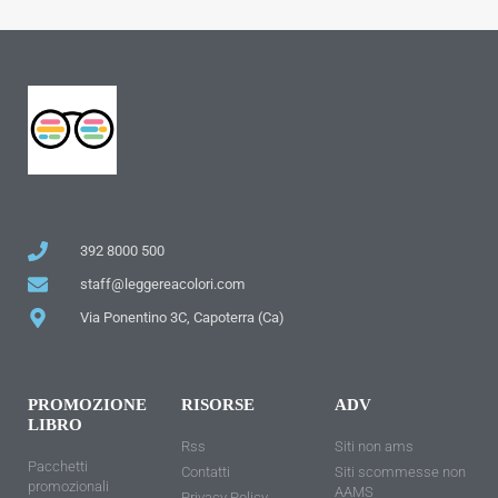
392 8000 500
staff@leggereacolori.com
Via Ponentino 3C, Capoterra (Ca)
PROMOZIONE
RISORSE
ADV
LIBRO
Rss
Siti non ams
Pacchetti
Contatti
Siti scommesse non
promozionali
AAMS
Privacy Policy