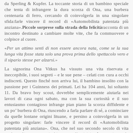
da Sperling & Kupfer. La toccante storia di un bambino speciale
che tenta di infrangere la dura scorza di Ona, una burbera
centenaria di ferro, cercando di coinvolgerla in una singolare
sfida:farle vincere il record di «Automobilista patentata più
anziana».
Piccole sorprese sulla strada della felicità
racconta di un
incontro destinato a cambiare molte vite, che fa commuovere e
colpisce al cuore.
«
Per un attimo sentì di non essere ancora nata, come se la sua
lunga vita fosse stata solo una prova prima dello spettacolo vero e
il sipario stesse per alzarsi.»
La signorina Ona Vitkus ha vissuto una vita riservata e
ineccepibile, i suoi segreti – e le sue pene – celati con cura a occhi
indiscreti. Questo finché non arriva lui, il bambino insolito con la
passione per i Guinness dei primati. Lei ha 104 anni, lui soltanto
11. Da bravo boy scout, dovrebbe semplicemente aiutarla nei
lavori di casa ogni sabato, ma con la sua curiosità e il suo
entusiasmo contagioso infrange pian piano la scorza diffidente e
un po’ burbera di Ona, riuscendo a farla parlare di sé, a cominciare
da quelle lontane origini lituane, e persino a coinvolgerla in un
progetto singolare: farle vincere il record di «Automobilista
patentata più anziana». Ona, che nel suo secondo secolo di vita