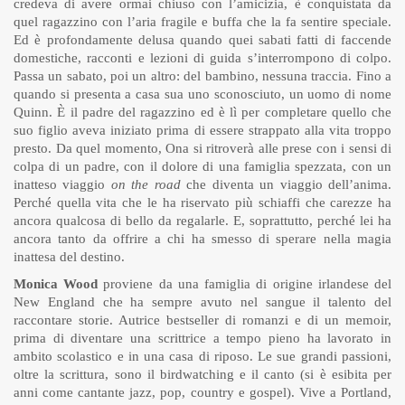
credeva di avere ormai chiuso con l’amicizia, è conquistata da
quel ragazzino con l’aria fragile e buffa che la fa sentire speciale.
Ed è profondamente delusa quando quei sabati fatti di faccende
domestiche, racconti e lezioni di guida s’interrompono di colpo.
Passa un sabato, poi un altro: del bambino, nessuna traccia. Fino a
quando si presenta a casa sua uno sconosciuto, un uomo di nome
Quinn. È il padre del ragazzino ed è lì per completare quello che
suo figlio aveva iniziato prima di essere strappato alla vita troppo
presto. Da quel momento, Ona si ritroverà alle prese con i sensi di
colpa di un padre, con il dolore di una famiglia spezzata, con un
inatteso viaggio
on the road
che diventa un viaggio dell’anima.
Perché quella vita che le ha riservato più schiaffi che carezze ha
ancora qualcosa di bello da regalarle. E, soprattutto, perché lei ha
ancora tanto da offrire a chi ha smesso di sperare nella magia
inattesa del destino.
Monica Wood
proviene da una famiglia di origine irlandese del
New England che ha sempre avuto nel sangue il talento del
raccontare storie. Autrice bestseller di romanzi e di un memoir,
prima di diventare una scrittrice a tempo pieno ha lavorato in
ambito scolastico e in una casa di riposo. Le sue grandi passioni,
oltre la scrittura, sono il birdwatching e il canto (si è esibita per
anni come cantante jazz, pop, country e gospel). Vive a Portland,