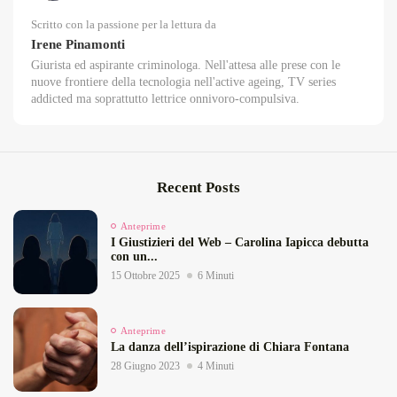
Scritto con la passione per la lettura da
Irene Pinamonti
Giurista ed aspirante criminologa. Nell'attesa alle prese con le
nuove frontiere della tecnologia nell'active ageing, TV series
addicted ma soprattutto lettrice onnivoro-compulsiva.
Recent Posts
Anteprime
I Giustizieri del Web – Carolina Iapicca debutta
con un...
15 Ottobre 2025
6 Minuti
Anteprime
La danza dell’ispirazione di Chiara Fontana
28 Giugno 2023
4 Minuti