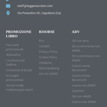
staff@leggereacolori.com
Via Ponentino 3C, Capoterra (Ca)
PROMOZIONE
RISORSE
ADV
LIBRO
Rss
Siti non ams
Pacchetti
Contatti
Siti scommesse non
promozionali
AAMS
Privacy Policy
WikiAuthor
Siti scommesse non
Cookie Policy
La sinossi per
AAMS
Collabora
l'editore
Casino senza
Merchandising
Correzione di bozze
documenti
siti non AAMS
Immagini
Casino senza
promozionali
documenti
Social media
casino non AAMS
marketing per autori
CashWin
Siti non AAMS
Casino non AAMS