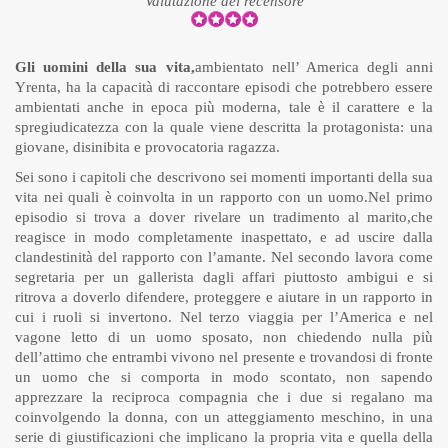
Valutazione del recensore
Gli uomini della sua vita,
ambientato nell’ America degli anni
Yrenta, ha la capacità di raccontare episodi che potrebbero essere
ambientati anche in epoca più moderna, tale è il carattere e la
spregiudicatezza con la quale viene descritta la protagonista: una
giovane, disinibita e provocatoria ragazza.
Sei sono i capitoli che descrivono sei momenti importanti della sua
vita nei quali è coinvolta in un rapporto con un uomo.Nel primo
episodio si trova a dover rivelare un tradimento al marito,che
reagisce in modo completamente inaspettato, e ad uscire dalla
clandestinità del rapporto con l’amante. Nel secondo lavora come
segretaria per un gallerista dagli affari piuttosto ambigui e si
ritrova a doverlo difendere, proteggere e aiutare in un rapporto in
cui i ruoli si invertono. Nel terzo viaggia per l’America e nel
vagone letto di un uomo sposato, non chiedendo nulla più
dell’attimo che entrambi vivono nel presente e trovandosi di fronte
un uomo che si comporta in modo scontato, non sapendo
apprezzare la reciproca compagnia che i due si regalano ma
coinvolgendo la donna, con un atteggiamento meschino, in una
serie di giustificazioni che implicano la propria vita e quella della