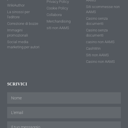
AAMS
Privacy Policy
WikiAuthor
Siti scommesse non
Cookie Policy
La sinossi per
AAMS
Collabora
l'editore
Casino senza
Merchandising
Correzione di bozze
documenti
siti non AAMS
Immagini
Casino senza
promozionali
documenti
Social media
casino non AAMS
marketing per autori
CashWin
Siti non AAMS
Casino non AAMS
SCRIVICI