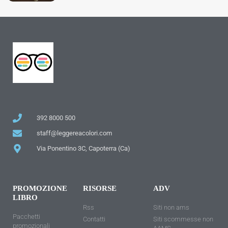
392 8000 500
staff@leggereacolori.com
Via Ponentino 3C, Capoterra (Ca)
PROMOZIONE
RISORSE
ADV
LIBRO
Rss
Siti non ams
Pacchetti
Contatti
Siti scommesse non
promozionali