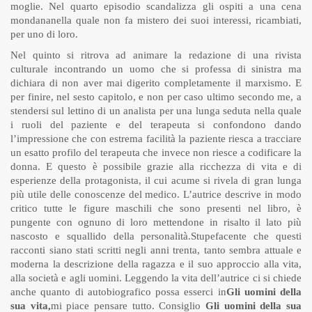
moglie. Nel quarto episodio scandalizza gli ospiti a una cena
mondananella quale non fa mistero dei suoi interessi, ricambiati,
per uno di loro.
Nel quinto si ritrova ad animare la redazione di una rivista
culturale incontrando un uomo che si professa di sinistra ma
dichiara di non aver mai digerito completamente il marxismo. E
per finire, nel sesto capitolo, e non per caso ultimo secondo me, a
stendersi sul lettino di un analista per una lunga seduta nella quale
i ruoli del paziente e del terapeuta si confondono dando
l’impressione che con estrema facilità la paziente riesca a tracciare
un esatto profilo del terapeuta che invece non riesce a codificare la
donna. E questo è possibile grazie alla ricchezza di vita e di
esperienze della protagonista, il cui acume si rivela di gran lunga
più utile delle conoscenze del medico. L’autrice descrive in modo
critico tutte le figure maschili che sono presenti nel libro, è
pungente con ognuno di loro mettendone in risalto il lato più
nascosto e squallido della personalità.Stupefacente che questi
racconti siano stati scritti negli anni trenta, tanto sembra attuale e
moderna la descrizione della ragazza e il suo approccio alla vita,
alla società e agli uomini. Leggendo la vita dell’autrice ci si chiede
anche quanto di autobiografico possa esserci in
Gli uomini della
sua vita,
mi piace pensare tutto. Consiglio
Gli uomini della sua