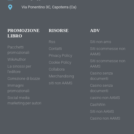
Via Ponentino 3C, Capoterra (Ca)
PROMOZIONE
RISORSE
ADV
LIBRO
Rss
Siti non ams
Pacchetti
Contatti
Siti scommesse non
promozionali
AAMS
Privacy Policy
WikiAuthor
Siti scommesse non
Cookie Policy
La sinossi per
AAMS
Collabora
l'editore
Casino senza
Merchandising
Correzione di bozze
documenti
siti non AAMS
Immagini
Casino senza
promozionali
documenti
Social media
casino non AAMS
marketing per autori
CashWin
Siti non AAMS
Casino non AAMS