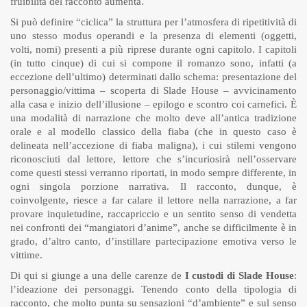
fruibilità del racconto aumenta.
Si può definire “ciclica” la struttura per l’atmosfera di ripetitività di
uno stesso modus operandi e la presenza di elementi (oggetti,
volti, nomi) presenti a più riprese durante ogni capitolo. I capitoli
(in tutto cinque) di cui si compone il romanzo sono, infatti (a
eccezione dell’ultimo) determinati dallo schema: presentazione del
personaggio/vittima – scoperta di Slade House – avvicinamento
alla casa e inizio dell’illusione – epilogo e scontro coi carnefici. È
una modalità di narrazione che molto deve all’antica tradizione
orale e al modello classico della fiaba (che in questo caso è
delineata nell’accezione di fiaba maligna), i cui stilemi vengono
riconosciuti dal lettore, lettore che s’incuriosirà nell’osservare
come questi stessi verranno riportati, in modo sempre differente, in
ogni singola porzione narrativa. Il racconto, dunque, è
coinvolgente, riesce a far calare il lettore nella narrazione, a far
provare inquietudine, raccapriccio e un sentito senso di vendetta
nei confronti dei “mangiatori d’anime”, anche se difficilmente è in
grado, d’altro canto, d’instillare partecipazione emotiva verso le
vittime.
Di qui si giunge a una delle carenze de
I custodi di Slade House
:
l’ideazione dei personaggi. Tenendo conto della tipologia di
racconto, che molto punta su sensazioni “d’ambiente” e sul senso