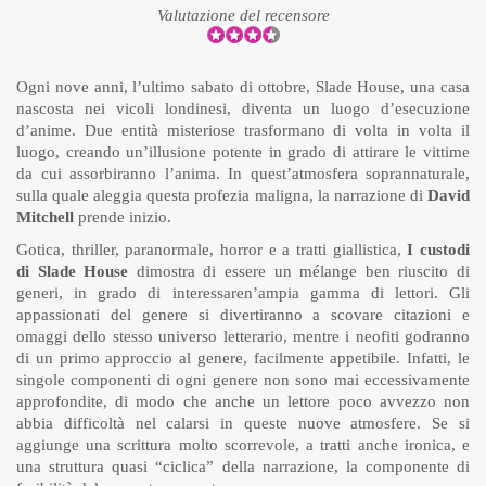
Valutazione del recensore
Ogni nove anni, l’ultimo sabato di ottobre, Slade House, una casa
nascosta nei vicoli londinesi, diventa un luogo d’esecuzione
d’anime. Due entità misteriose trasformano di volta in volta il
luogo, creando un’illusione potente in grado di attirare le vittime
da cui assorbiranno l’anima. In quest’atmosfera soprannaturale,
sulla quale aleggia questa profezia maligna, la narrazione di
David
Mitchell
prende inizio.
Gotica, thriller, paranormale, horror e a tratti giallistica,
I custodi
di Slade House
dimostra di essere un mélange ben riuscito di
generi, in grado di interessaren’ampia gamma di lettori. Gli
appassionati del genere si divertiranno a scovare citazioni e
omaggi dello stesso universo letterario, mentre i neofiti godranno
di un primo approccio al genere, facilmente appetibile. Infatti, le
singole componenti di ogni genere non sono mai eccessivamente
approfondite, di modo che anche un lettore poco avvezzo non
abbia difficoltà nel calarsi in queste nuove atmosfere. Se si
aggiunge una scrittura molto scorrevole, a tratti anche ironica, e
una struttura quasi “ciclica” della narrazione, la componente di