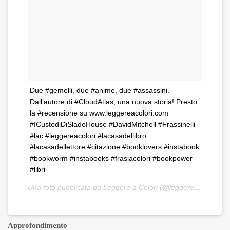
Due #gemelli, due #anime, due #assassini.
Dall’autore di #CloudAtlas, una nuova storia! Presto
la #recensione su www.leggereacolori.com
#ICustodiDiSladeHouse #DavidMitchell #Frassinelli
#lac #leggereacolori #lacasadellibro
#lacasadellettore #citazione #booklovers #instabook
#bookworm #instabooks #frasiacolori #bookpower
#libri
Una foto pubblicata da Leggere a Colori (@leggereacolori) in data:
Approfondimento