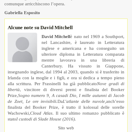
comunque arricchiscono l’opera.
Gabriella Esposito
Alcune note su David Mitchell
David Mitchell
è nato nel 1969 a Southport,
nel Lancashire, è laureato in Letteratura
inglese e americana e ha conseguito un
ulteriore diploma in Letteratura comparata
mentre lavorava in una libreria di
Canterbury. Ha vissuto in Giappone,
insegnando inglese, dal 1994 al 2003, quando si è trasferito in
Irlanda con la moglie e i figli, e ora si dedica a tempo pieno
alla scrittura. Per Frassinelli ha già pubblicato
Nove gradi di
libertà
, vincitore di diversi premi e finalista del Booker
Prize,
Sogno numero 9, A casa
di Dio, I mille autunni di Jacob
de Zoet, Le ore invisibili.
Da
L’atlante delle nuvole,
anch’esso
finalista del Booker Prize, è tratto il kolossal delle sorelle
Wachowski,
Cloud Atlas
. Il suo ultimo romanzo pubblicato è
stato
I custodi di Slade House (2016).
Sito web