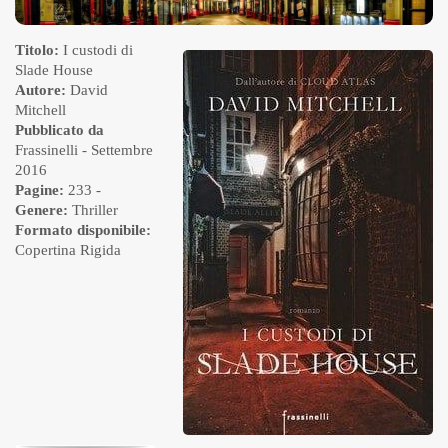
Titolo:
I custodi di
Slade House
Autore:
David
Mitchell
Pubblicato da
Frassinelli
- Settembre
2016
Pagine:
233 -
Genere:
Thriller
Formato disponibile:
Copertina Rigida