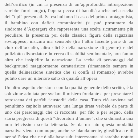
dell’orrifico (in cui la presenza di un’approfondita introspezione
sarebbe fuori luogo), l’opera pecca di banalità anche nella scelta
dei “tipi” presentati. Se escludiamo il caso del primo protagonista,
il bambino con deficit comunicativi (si può presumere da
sindrome d’Asperger) che rappresenta una scelta sicuramente più
peculiare, la presenza poi della classica figura della ragazzina
sovrappeso, insicura ma sensibile (tra l’altro facente parte di un
club dell’occulto, altro cliché della narrazione di genere) e del
poliziotto divorziato e in cerca di stabilità sentimentale, non fanno
altro che insipidire la narrazione. La scelta di personaggi dal
background maggiormente caratteristico (rimanendo sempre in
quella delineazione sintetica che si confà al romanzo) avrebbe
potuto dare un ulteriore salto di qualità all’opera.
Un altro aspetto che stona con la qualità generale dello scritto, è la
soluzione adottata per svelare il mistero fondante e per presentare i
retroscena dei perfidi “custodi” della casa. Tutto ciò avviene nel
penultimo capitolo attraverso una lunga tirata verbale da parte di
uno dei personaggi che ci racconta, per filo e per segno, della
storia pregressa di questi “divoratori d’anime”, che si dimostra una
non felicissima scelta letteraria. Se da un lato questa modalità
narrativa viene comunque, anche se blandamente, giustificata e di
per sé l’idea che ne è alla baseisulti interessante, si sarebbe potuto