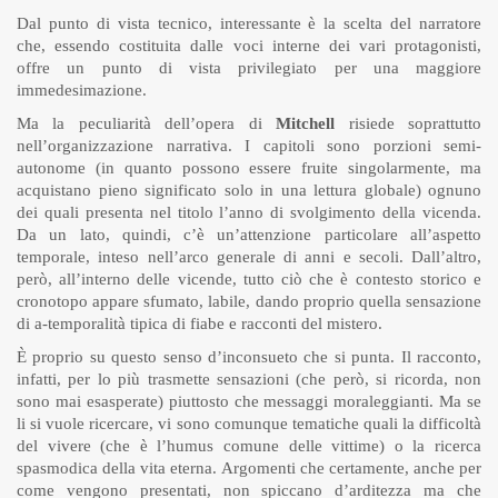
Dal punto di vista tecnico, interessante è la scelta del narratore
che, essendo costituita dalle voci interne dei vari protagonisti,
offre un punto di vista privilegiato per una maggiore
immedesimazione.
Ma la peculiarità dell’opera di
Mitchell
risiede soprattutto
nell’organizzazione narrativa. I capitoli sono porzioni semi-
autonome (in quanto possono essere fruite singolarmente, ma
acquistano pieno significato solo in una lettura globale) ognuno
dei quali presenta nel titolo l’anno di svolgimento della vicenda.
Da un lato, quindi, c’è un’attenzione particolare all’aspetto
temporale, inteso nell’arco generale di anni e secoli. Dall’altro,
però, all’interno delle vicende, tutto ciò che è contesto storico e
cronotopo appare sfumato, labile, dando proprio quella sensazione
di a-temporalità tipica di fiabe e racconti del mistero.
È proprio su questo senso d’inconsueto che si punta. Il racconto,
infatti, per lo più trasmette sensazioni (che però, si ricorda, non
sono mai esasperate) piuttosto che messaggi moraleggianti. Ma se
li si vuole ricercare, vi sono comunque tematiche quali la difficoltà
del vivere (che è l’humus comune delle vittime) o la ricerca
spasmodica della vita eterna. Argomenti che certamente, anche per
come vengono presentati, non spiccano d’arditezza ma che