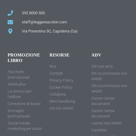
392 8000 500
staff@leggereacolori.com
Via Ponentino 3C, Capoterra (Ca)
PROMOZIONE
RISORSE
ADV
LIBRO
Rss
Siti non ams
Pacchetti
Contatti
Siti scommesse non
promozionali
AAMS
Privacy Policy
WikiAuthor
Siti scommesse non
Cookie Policy
La sinossi per
AAMS
Collabora
l'editore
Casino senza
Merchandising
Correzione di bozze
documenti
siti non AAMS
Immagini
Casino senza
promozionali
documenti
Social media
casino non AAMS
marketing per autori
CashWin