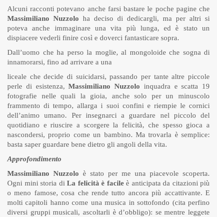
Alcuni racconti potevano anche farsi bastare le poche pagine che
Massimiliano Nuzzolo
ha deciso di dedicargli, ma per altri si
poteva anche immaginare una vita più lunga, ed è stato un
dispiacere vederli finire così e doverci fantasticare sopra.
Dall’uomo che ha perso la moglie, al mongoloide che sogna di
innamorarsi, fino ad arrivare a una
liceale che decide di suicidarsi, passando per tante altre piccole
perle di esistenza,
Massimiliano Nuzzolo
inquadra e scatta 19
fotografie nelle quali la gioia, anche solo per un minuscolo
frammento di tempo, allarga i suoi confini e riempie le cornici
dell’animo umano. Per insegnarci a guardare nel piccolo del
quotidiano e riuscire a scorgere la felicità, che spesso gioca a
nascondersi, proprio come un bambino. Ma trovarla è semplice:
basta saper guardare bene dietro gli angoli della vita.
Approfondimento
Massimiliano Nuzzolo
è stato per me una piacevole scoperta.
Ogni mini storia di
La felicità è facile
è anticipata da citazioni più
o meno famose, cosa che rende tutto ancora più accattivante. E
molti capitoli hanno come una musica in sottofondo (cita perfino
diversi gruppi musicali, ascoltarli è d’obbligo): se mentre leggete