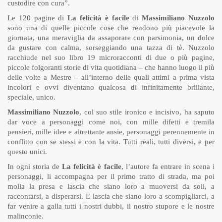
custodire con cura”.
Le 120 pagine di
La felicità è facile
di
Massimiliano Nuzzolo
sono una di quelle piccole cose che rendono più piacevole la
giornata, una meraviglia da assaporare con parsimonia, un dolce
da gustare con calma, sorseggiando una tazza di tè. Nuzzolo
racchiude nel suo libro 19 microracconti di due o più pagine,
piccole folgoranti storie di vita quotidiana – che hanno luogo il più
delle volte a Mestre – all’interno delle quali attimi a prima vista
incolori e ovvi diventano qualcosa di infinitamente brillante,
speciale, unico.
Massimiliano Nuzzolo
, col suo stile ironico e incisivo, ha saputo
dar voce a personaggi come noi, con mille difetti e tremila
pensieri, mille idee e altrettante ansie, personaggi perennemente in
conflitto con se stessi e con la vita. Tutti reali, tutti diversi, e per
questo unici.
In ogni storia de
La felicità è facile
, l’autore fa entrare in scena i
personaggi, li accompagna per il primo tratto di strada, ma poi
molla la presa e lascia che siano loro a muoversi da soli, a
raccontarsi, a disperarsi. E lascia che siano loro a scompigliarci, a
far venire a galla tutti i nostri dubbi, il nostro stupore e le nostre
malinconie.