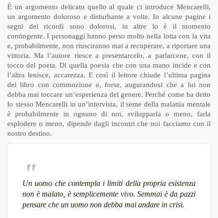
È un argomento delicato quello al quale ci introduce Mencarelli,
un argomento doloroso e disturbante a volte. In alcune pagine i
segni dei ricordi sono dolorosi, in altre lo è il momento
contingente. I personaggi hanno perso molto nella lotta con la vita
e, probabilmente, non riusciranno mai a recuperare, a riportare una
vittoria. Ma l’autore riesce a presentarcelo, a parlarcene, con il
tocco del poeta. Di quella poesia che con una mano incide e con
l’altra lenisce, accarezza. E così il lettore chiude l’ultima pagina
del libro con commozione e, forse, augurandosi che a lui non
debba mai toccare un’esperienza del genere. Perché come ha detto
lo stesso Mencarelli in un’intervista, il seme della malattia mentale
è probabilmente in ognuno di noi, svilupparla o meno, farla
esplodere o meno, dipende dagli incontri che noi facciamo con il
nostro destino.
Un uomo che contempla i limiti della propria esistenza
non è malato, è semplicemente vivo. Semmai è da pazzi
pensare che un uomo non debba mai andare in crisi.