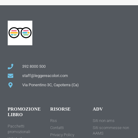
392 8000 500
staff@leggereacolori.com
Via Ponentino 3C, Capoterra (Ca)
PROMOZIONE
RISORSE
ADV
LIBRO
Rss
Siti non ams
Pacchetti
Contatti
Siti scommesse non
promozionali
AAMS
Privacy Policy