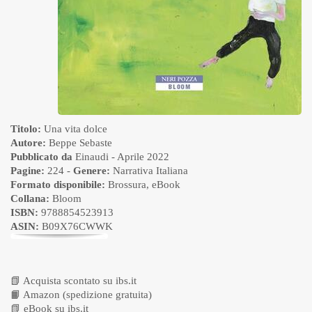
Titolo:
Una vita dolce
Autore:
Beppe Sebaste
Pubblicato da
Einaudi
- Aprile 2022
Pagine:
224 -
Genere:
Narrativa Italiana
Formato disponibile:
Brossura
,
eBook
Collana:
Bloom
ISBN:
9788854523913
ASIN:
B09X76CWWK
📗
Acquista scontato su ibs.it
📙
Amazon (spedizione gratuita)
📗
eBook su ibs.it