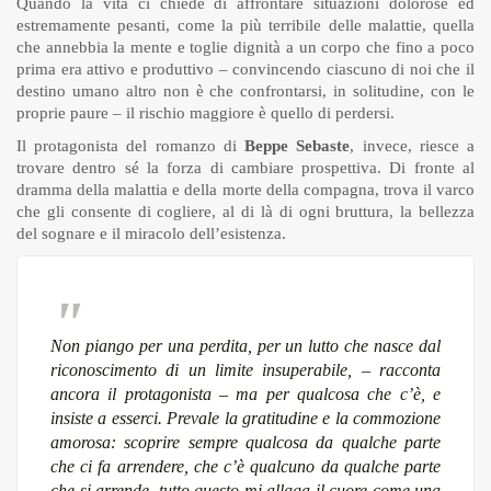
Quando la vita ci chiede di affrontare situazioni dolorose ed
estremamente pesanti, come la più terribile delle malattie, quella
che annebbia la mente e toglie dignità a un corpo che fino a poco
prima era attivo e produttivo – convincendo ciascuno di noi che il
destino umano altro non è che confrontarsi, in solitudine, con le
proprie paure – il rischio maggiore è quello di perdersi.
Il protagonista del romanzo di
Beppe Sebaste
, invece, riesce a
trovare dentro sé la forza di cambiare prospettiva. Di fronte al
dramma della malattia e della morte della compagna, trova il varco
che gli consente di cogliere, al di là di ogni bruttura, la bellezza
del sognare e il miracolo dell’esistenza.
Non piango per una perdita, per un lutto che nasce dal
riconoscimento di un limite insuperabile, – racconta
ancora il protagonista – ma per qualcosa che c’è, e
insiste a esserci. Prevale la gratitudine e la commozione
amorosa: scoprire sempre qualcosa da qualche parte
che ci fa arrendere, che c’è qualcuno da qualche parte
che si arrende, tutto questo mi allaga il cuore come una