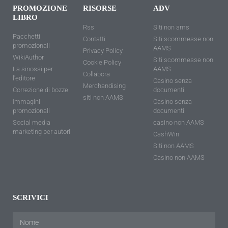
PROMOZIONE
RISORSE
ADV
LIBRO
Rss
Siti non ams
Pacchetti
Contatti
Siti scommesse non
promozionali
AAMS
Privacy Policy
WikiAuthor
Siti scommesse non
Cookie Policy
La sinossi per
AAMS
Collabora
l'editore
Casino senza
Merchandising
Correzione di bozze
documenti
siti non AAMS
Immagini
Casino senza
promozionali
documenti
Social media
casino non AAMS
marketing per autori
CashWin
Siti non AAMS
Casino non AAMS
SCRIVICI