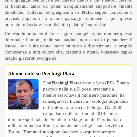
ai bambini, tanto da poter tranquillamente supportare finalità
didattiche. Tuttavia, le spiegazioni di
Plata
, seppur univoche e
precise, appaiono in alcuni passaggi frettolose e per questo
potrebbero lasciare insoddisfatti i palati più sopraffini.
Un testo impregnato del messaggio evangelico, ma non per questo
dottrinale: l’autore, nelle sue pagine, non cerca di persuadere il
lettore, non è insistente, mette piuttosto a disposizione le proprie
conoscenze a tutti coloro che, credenti o meno, volessero capire
meglio gli scritti evangelici.
Alcune note su Pierluigi Plata
Don
Pierluigi Plata
è nato a Iseo (BS). È stato
parroco nella sua Diocesi bresciana e,
mentre esercitava il ministero pastorale, ha
conseguito la Licenza in Teologia dogmatica
e il Dottorato in Sacra Teologia. Dal 2008
cappellano militare, fino al 2014 come
direttore spirituale del Seminario Maggiore dell’Ordinariato
militare in Italia a Roma, attualmente svolge il suo servizio a
Torino. Tramite il suo spontaneo sorriso esprime sempre