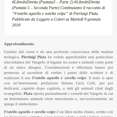
#LibroInDiretta (Puntata5 – Parte 2)
#LibroInDiretta
(Puntata 5 – Seconda Parte) Continuiamo il racconto di
“Fratello agnello e sorella volpe” di Pierluigi Plata.
Pubblicato da
Leggere a Colori
su Martedì 9 gennaio
2018
Approfondimento
Guidato dal cuore e da una profonda conoscenza della materia
teologica,
Pierluigi Plata
ha voluto approfondire una particolare
sfaccettatura del Vangelo: il legame tra uomo e animali come parte
di un unico disegno. Considerazioni e riflessioni hanno poi
permesso al sacerdote di vestire i panni dello scrittore e di
realizzare il suo
Fratello agnello e sorella volpe
. Il testo si apre
con un’interessante prefazione firmata Licia Colò, per poi
dedicarsi, capitolo dopo capitolo, a tutti gli animali citati dagli
evangelisti.
Plata
riporta puntualmente i versetti del Vangelo in cui
un determinato animale viene menzionato e, successivamente, ne
spiega il simbolismo.
Fratello agnello e sorella volpe
è un libro molto chiaro, scritto con
un linguaggio semplice e per questo adatto a tutti i lettori, persino