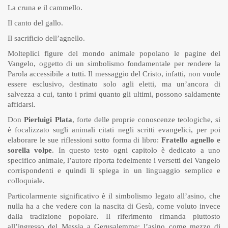
La cruna e il cammello.
Il canto del gallo.
Il sacrificio dell’agnello.
Molteplici figure del mondo animale popolano le pagine del
Vangelo, oggetto di un simbolismo fondamentale per rendere la
Parola accessibile a tutti. Il messaggio del Cristo, infatti, non vuole
essere esclusivo, destinato solo agli eletti, ma un’ancora di
salvezza a cui, tanto i primi quanto gli ultimi, possono saldamente
affidarsi.
Don
Pierluigi Plata
, forte delle proprie conoscenze teologiche, si
è focalizzato sugli animali citati negli scritti evangelici, per poi
elaborare le sue riflessioni sotto forma di libro:
Fratello agnello e
sorella volpe
. In questo testo ogni capitolo è dedicato a uno
specifico animale, l’autore riporta fedelmente i versetti del Vangelo
corrispondenti e quindi li spiega in un linguaggio semplice e
colloquiale.
Particolarmente significativo è il simbolismo legato all’asino, che
nulla ha a che vedere con la nascita di Gesù, come voluto invece
dalla tradizione popolare. Il riferimento rimanda piuttosto
all’ingresso del Messia a Gerusalemme: l’asino come mezzo di