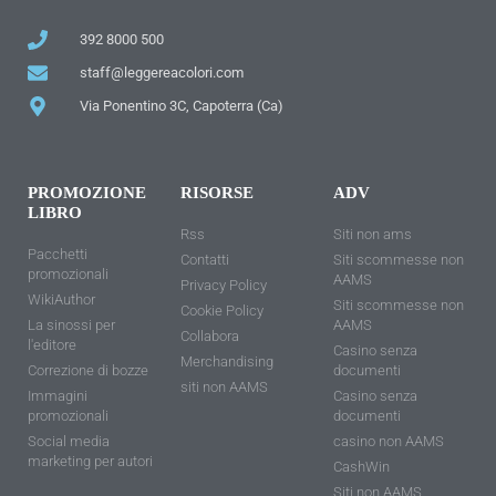
392 8000 500
staff@leggereacolori.com
Via Ponentino 3C, Capoterra (Ca)
PROMOZIONE
RISORSE
ADV
LIBRO
Rss
Siti non ams
Pacchetti
Contatti
Siti scommesse non
promozionali
AAMS
Privacy Policy
WikiAuthor
Siti scommesse non
Cookie Policy
La sinossi per
AAMS
Collabora
l'editore
Casino senza
Merchandising
Correzione di bozze
documenti
siti non AAMS
Immagini
Casino senza
promozionali
documenti
Social media
casino non AAMS
marketing per autori
CashWin
Siti non AAMS