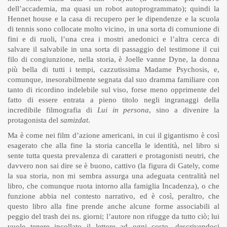
dell’accademia, ma quasi un robot autoprogrammato); quindi la
Hennet house e la casa di recupero per le dipendenze e la scuola
di tennis sono collocate molto vicino, in una sorta di comunione di
fini e di ruoli, l’una crea i mostri anedonici e l’altra cerca di
salvare il salvabile in una sorta di passaggio del testimone il cui
filo di congiunzione, nella storia, è Joelle vanne Dyne, la donna
più bella di tutti i tempi, cazzutissima Madame Psychosis, e,
comunque, inesorabilmente segnata dal suo dramma familiare con
tanto di ricordino indelebile sul viso, forse meno opprimente del
fatto di essere entrata a pieno titolo negli ingranaggi della
incredibile filmografia di
Lui in persona
, sino a divenire la
protagonista del
samizdat
.
Ma è come nei film d’azione americani, in cui il gigantismo è così
esagerato che alla fine la storia cancella le identità, nel libro si
sente tutta questa prevalenza di caratteri e protagonisti neutri, che
davvero non sai dire se è buono, cattivo (la figura di Gately, come
la sua storia, non mi sembra assurga una adeguata centralità nel
libro, che comunque ruota intorno alla famiglia Incadenza), o che
funzione abbia nel contesto narrativo, ed è così, peraltro, che
questo libro alla fine prende anche alcune forme associabili al
peggio del trash dei ns. giorni; l’autore non rifugge da tutto ciò; lui
vuole tenere incollato il lettore ad ogni costo, descrivendoci