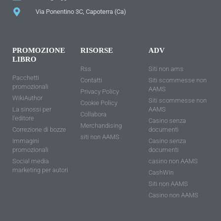
Via Ponentino 3C, Capoterra (Ca)
PROMOZIONE
RISORSE
ADV
LIBRO
Rss
Siti non ams
Pacchetti
Contatti
Siti scommesse non
promozionali
AAMS
Privacy Policy
WikiAuthor
Siti scommesse non
Cookie Policy
La sinossi per
AAMS
Collabora
l'editore
Casino senza
Merchandising
Correzione di bozze
documenti
siti non AAMS
Immagini
Casino senza
promozionali
documenti
Social media
casino non AAMS
marketing per autori
CashWin
Siti non AAMS
Casino non AAMS