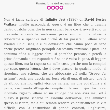
Valutazione del recensore
Non è facile scrivere di
Infinite Jest
(1996) di
David Foster
Wallace
, inutile nascondersi: questo è un libro che ti trascina
dentro qualche cosa che tu non capisci bene cos’è, avverti solo un
crescente e costante malessere psico emotivo. La storia è
ridondante e ripetitiva nel cliché di far passare il lettore sotto
svariati Tir di sangue e di deviazioni che hanno poco di sano
anche perché originano perlopiù dal tessuto familiare. Quasi una
continua sfida a leggere altro, si potrebbe pensare, e perciò la
prima domanda a cui rispondere è se ne è valsa la pena, di leggere
questo libro, ma la risposta sta nelle cose, perché non la completi
per caso, questa lettura, che ti deve piacere, in qualche modo; si
riproduce uno schema che era abbozzato già nella “
Scopa del
sistema
“, ossia una traccia ma forse più di una, di mistero, che fa
da sfondo alle molteplici vicende narrate, ma che poi sfuma e si
perde, assolvendo all’ingrato compito di tenere in qualche modo
incollato l’ignaro lettore ad un epilogo che non avrà mai; ed è
questo il primo scherzo in assoluto dell’autore, che ammicca
spesso al lettore, ma a cui sembra rendere volontariamente la vita
difficile, con la costruzione di periodi contorti, lunghissimi,