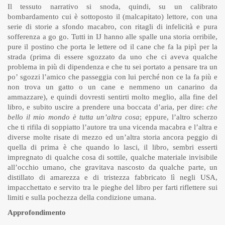
Il tessuto narrativo si snoda, quindi, su un calibrato
bombardamento cui è sottoposto il (malcapitato) lettore, con una
serie di storie a sfondo macabro, con ritagli di infelicità e pura
sofferenza a go go. Tutti in IJ hanno alle spalle una storia orribile,
pure il postino che porta le lettere od il cane che fa la pipì per la
strada (prima di essere sgozzato da uno che ci aveva qualche
problema in più di dipendenza e che tu sei portato a pensare tra un
po’ sgozzi l’amico che passeggia con lui perché non ce la fa più e
non trova un gatto o un cane e nemmeno un canarino da
ammazzare), e quindi dovresti sentirti molto meglio, alla fine del
libro, e subito uscire a prendere una boccata d’aria, per dire:
che
bello il mio mondo è tutta un’altra cosa
; eppure, l’altro scherzo
che ti rifila di soppiatto l’autore tra una vicenda macabra e l’altra e
diverse molte risate di mezzo ed un’altra storia ancora peggio di
quella di prima è che quando lo lasci, il libro, sembri esserti
impregnato di qualche cosa di sottile, qualche materiale invisibile
all’occhio umano, che gravitava nascosto da qualche parte, un
distillato di amarezza e di tristezza fabbricato lì negli USA,
impacchettato e servito tra le pieghe del libro per farti riflettere sui
limiti e sulla pochezza della condizione umana.
Approfondimento