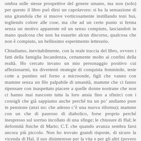
ombra sulle stesse prospettive del genere umano, ma non (solo)
per questo il libro può dirsi un capolavoro: si ha la sensazione di
una girandola che si muove vorticosamente instillando toni bui,
togliendo colore alle cose, ma che ad un certo punto si ferma
senza un motivo apparente ed un senso compiuto, lasciandoti in
mano qualcosa che non ha esaurito alcun discorso, qualcosa che
non è compiuto, un bellissimo esperimento letterario.
Chiudiamo, inevitabilmente, con la reale traccia del libro, ovvero i
fatti della famiglia Incandenza, certamente molto ai confini della
realtà. Ho cercato invano un mio personaggio positivo cui
affezionarmi, tra divertenti strategie di conquista femminile, teste
cotte a puntino nel forno a microonde, figli che vanno con
mamme senza un filo palpabile di umanità, mamme che ci fanno
ripensare con inaspettato piacere a quelle donne nostrane che non
ci hanno mai nascosto tutta la loro ansia fino a sfinirci con i
consigli che già sappiamo anche perché tra un po’ andiamo pure
in pensione (anzi no: che adesso c’è una nuova riforma); mamme
con un che di pauroso di diabolico, forse proprio perché
inespresso sul sorriso incollato di una sfinge; le chiusure di Hal; le
deformità fisiche di Mario; C.T. che quando avanza sembra farsi
ancora più piccolo. Non ho trovato grandi risposte, di sicuro la
vicenda di Hal, il suo disinteresse per la vita e per gli altri (povero