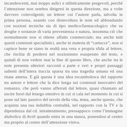
incandescenti, mai troppo aulici e stilisticamente pregevoli, perché
l’attenzione non sembra dirigersi in questa direzione, ma a volte
davvero coinvolgenti; un lettore cui l’autore parla, talvolta in
prima persona, usando con disinvoltura le note ed abbondando
con nozioni tecniche sia di tipo medico/farmacologico che su
droghe e sostanze di varia provenienza e natura, insomma ciò che
normalmente non si ritiene affatto commerciale; ma anche tutti
questi contenuti specialistici, anche in materia di “cartucce”, non si
capisce bene se siano in realtà una vera e propria sfida al lettore,
che rischia di perdersi nel nozionismo esasperato del testo, e
quindi di non vedere mai la fine di questo libro, che anche tra le
note presenta ulteriori racconti a parte e veri e propri passaggi
salienti dell’intera traccia sparsa tra una tragedia umana ed una
risata amena. E già questa è una idea rocambolesca del rapporto
tra autore e lettore che la dice lunga sui contenuti innovativi del
romanzo, che però vanno afferrati dal lettore, quasi chiamato ad
uscire fuori dal letargo emotivo in cui si cala nel momento in cui si
pone sul lato passivo del tavolo della vita, tema, anche questo, che
acquista una sua indubbia centralità, nel rapporto con la TV e la
dipendenza dal cd. intrattenimento, pressappoco come l’immagine
diabolica
di Avril quando entra in una stanza, ponendosi al centro
ma proprio al centro dell’attenzione visiva.