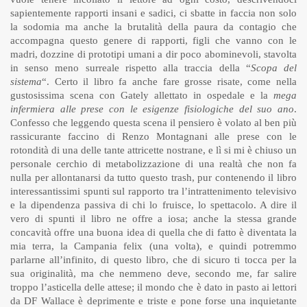
sapientemente rapporti insani e sadici, ci sbatte in faccia non solo
la sodomia ma anche la brutalità della paura da contagio che
accompagna questo genere di rapporti, figli che vanno con le
madri, dozzine di prototipi umani a dir poco abominevoli, stavolta
in senso meno surreale rispetto alla traccia della “
Scopa del
sistema
“. Certo il libro fa anche fare grosse risate, come nella
gustosissima scena con Gately allettato in ospedale e la
mega
infermiera alle prese con le esigenze fisiologiche del suo ano
.
Confesso che leggendo questa scena il pensiero è volato al ben più
rassicurante faccino di Renzo Montagnani alle prese con le
rotondità di una delle tante attricette nostrane, e lì si mi è chiuso un
personale cerchio di metabolizzazione di una realtà che non fa
nulla per allontanarsi da tutto questo trash, pur contenendo il libro
interessantissimi spunti sul rapporto tra l’intrattenimento televisivo
e la dipendenza passiva di chi lo fruisce, lo spettacolo. A dire il
vero di spunti il libro ne offre a iosa; anche la stessa grande
concavità offre una buona idea di quella che di fatto è diventata la
mia terra, la Campania felix (una volta), e quindi potremmo
parlarne all’infinito, di questo libro, che di sicuro ti tocca per la
sua originalità, ma che nemmeno deve, secondo me, far salire
troppo l’asticella delle attese; il mondo che è dato in pasto ai lettori
da DF Wallace è deprimente e triste e pone forse una inquietante