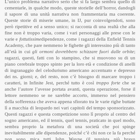
L’unico problema narrativo serio che si fa largo sembra quello di
cementarle, in qualche modo, queste storielle dell’horror, dandogli
il sapore di una unità narrativa non frammentaria ma coerente.
Queste storie di miserie umane, in IJ, pur coinvolgendoti, sono
però ripetitive ed a senso unico; si racconta di una realtà che alla
fine non è troppo varia, come i vari personaggi alle prese con le
varie e
fottutissime
dipendenze, come i ragazzi della Enfield Tennis
Academy, che pare nemmeno le fighette gli interessino più di tanto
all’età in cui
gli ormoni dovrebbero schizzare fuori dalle orbite
;
ragazzi, questi, fatti con lo stampino, che si muovono su di un
piano cerebrale troppo spinto per la loro età e condizione di anelli
di ingranaggio del celodurismo americano accentuato e depresso
dei ns. giorni; e, del resto, non c’è bisogno di marcare troppo i
caratteri, in Infinite Jest, perché tutto è così
troppo forte
che se
anche l’autore l’avesse portata avanti, questa operazione, forse il
lettore nemmeno se ne sarebbe accorto, immerso nel pensiero
della sofferenza che aveva appena sfiorato tra le varie righe buttate
lì a macchia di leopardo nei vari capitoli del tempo sponsorizzato.
Questi ragazzi e questa competizione sono lì proprio al centro del
sogno americano, ed il tennis, quel tennis, praticato in quel modo,
sembra proprio la metafora di una società che poi spinge
inevitabilmente alle dipendenze, poiché c’è chi non ce la fa perché
non sono mica tutti John Wayne (il tennista più bravo