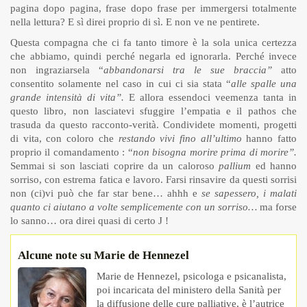
pagina dopo pagina, frase dopo frase per immergersi totalmente
nella lettura? E sì direi proprio di sì. E non ve ne pentirete.
Questa compagna che ci fa tanto timore è la sola unica certezza
che abbiamo, quindi perché negarla ed ignorarla. Perché invece
non ingraziarsela “
abbandonarsi tra le sue braccia”
atto
consentito solamente nel caso in cui ci sia stata “
alle spalle una
grande intensità di vita”.
E allora essendoci veemenza tanta in
questo libro, non lasciatevi sfuggire l’empatia e il pathos che
trasuda da questo racconto-verità. Condividete momenti, progetti
di vita, con coloro che
restando vivi fino all’ultimo
hanno fatto
proprio il comandamento : “
non bisogna morire prima di morire”.
Semmai si son lasciati coprire da un caloroso
pallium
ed hanno
sorriso, con estrema fatica e lavoro. Farsi rinsavire da questi sorrisi
non (ci)vi può che far star bene… ahhh e
se sapessero, i malati
quanto ci aiutano a volte semplicemente con un sorriso…
ma forse
lo sanno… ora direi quasi di certo J !
Alcune note su Marie de Hennezel
Marie de Hennezel, psicologa e psicanalista,
poi incaricata del ministero della Sanità per
la diffusione delle cure palliative, è l’autrice