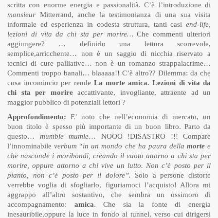
scritta con enorme energia e passionalità. C’è l’introduzione di
monsieur
Mitterrand, anche la testimonianza di una sua visita
informale ed esperienza in codesta struttura, tanti casi
end-life,
lezioni di vita da chi sta per morire…
Che commenti ulteriori
aggiungere? … definirlo una lettura scorrevole,
semplice,arricchente… non è un saggio di nicchia riservato a
tecnici di cure palliative… non è un romanzo strappalacrime…
Commenti troppo banali… blaaaaa!! C’è altro?? Dilemma: da che
cosa incomincio per rende
La morte amica. Lezioni di vita da
chi sta per morire
accattivante, invogliante, attraente ad un
maggior pubblico di potenziali lettori ?
Approfondimento:
E’ noto che nell’economia di mercato, un
buon titolo è spesso più importante di un buon libro. Parto da
questo…
mumble mumle
… NOOO !DISASTRO !!! Compare
l’innominabile
verbum
“
in un mondo che ha paura della
morte
e
che nasconde i moribondi, creando il vuoto attorno a chi sta per
morire, oppure attorno a chi vive un lutto. Non c’è posto per il
pianto, non c’è posto per il dolore”.
Solo a persone distorte
verrebbe voglia di sfogliarlo, figuriamoci l’acquisto! Allora mi
aggrappo all’altro sostantivo, che sembra un ossimoro di
accompagnamento:
amica
. Che sia la fonte di energia
inesauribile,oppure la luce in fondo al tunnel, verso cui dirigersi