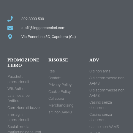
392 8000 500
staff@leggereacolori.com
Via Ponentino 3C, Capoterra (Ca)
PROMOZIONE
RISORSE
ADV
LIBRO
Rss
Siti non ams
Pacchetti
Contatti
Siti scommesse non
promozionali
AAMS
Privacy Policy
WikiAuthor
Siti scommesse non
Cookie Policy
La sinossi per
AAMS
Collabora
l'editore
Casino senza
Merchandising
Correzione di bozze
documenti
siti non AAMS
Immagini
Casino senza
promozionali
documenti
Social media
casino non AAMS
marketing per autori