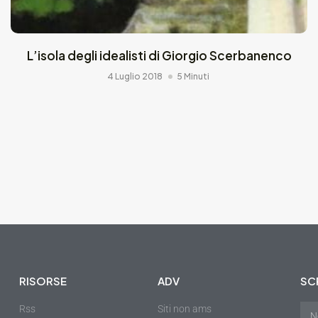
L’isola degli idealisti di Giorgio Scerbanenco
4 Luglio 2018
5 Minuti
RISORSE
ADV
SCR
Rss
Siti non ams