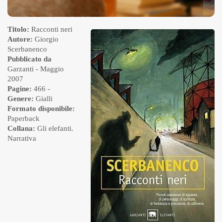
Titolo:
Racconti neri
Autore:
Giorgio
Scerbanenco
Pubblicato da
Garzanti
- Maggio
2007
Pagine:
466 -
Genere:
Gialli
Formato disponibile:
Paperback
Collana:
Gli elefanti.
Narrativa