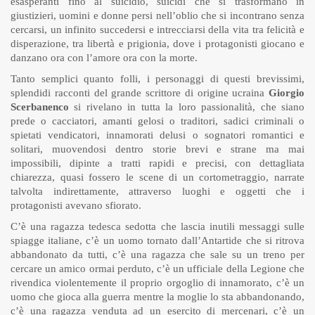
esasperanti fino al suicidio, suicidi che si trasformano in
giustizieri, uomini e donne persi nell’oblio che si incontrano senza
cercarsi, un infinito succedersi e intrecciarsi della vita tra felicità e
disperazione, tra libertà e prigionia, dove i protagonisti giocano e
danzano ora con l’amore ora con la morte.
Tanto semplici quanto folli, i personaggi di questi brevissimi,
splendidi racconti del grande scrittore di origine ucraina
Giorgio
Scerbanenco
si rivelano in tutta la loro passionalità, che siano
prede o cacciatori, amanti gelosi o traditori, sadici criminali o
spietati vendicatori, innamorati delusi o sognatori romantici e
solitari, muovendosi dentro storie brevi e strane ma mai
impossibili, dipinte a tratti rapidi e precisi, con dettagliata
chiarezza, quasi fossero le scene di un cortometraggio, narrate
talvolta indirettamente, attraverso luoghi e oggetti che i
protagonisti avevano sfiorato.
C’è una ragazza tedesca sedotta che lascia inutili messaggi sulle
spiagge italiane, c’è un uomo tornato dall’Antartide che si ritrova
abbandonato da tutti, c’è una ragazza che sale su un treno per
cercare un amico ormai perduto, c’è un ufficiale della Legione che
rivendica violentemente il proprio orgoglio di innamorato, c’è un
uomo che gioca alla guerra mentre la moglie lo sta abbandonando,
c’è una ragazza venduta ad un esercito di mercenari, c’è un