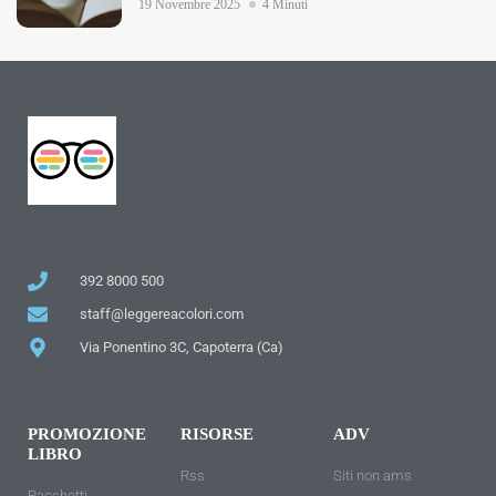
19 Novembre 2025
4 Minuti
392 8000 500
staff@leggereacolori.com
Via Ponentino 3C, Capoterra (Ca)
PROMOZIONE
RISORSE
ADV
LIBRO
Rss
Siti non ams
Pacchetti