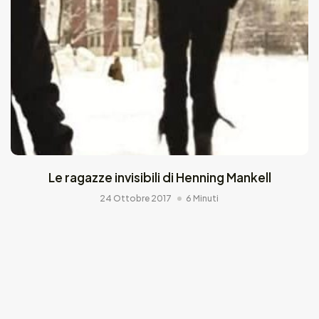
Le ragazze invisibili di Henning Mankell
24 Ottobre 2017
6 Minuti