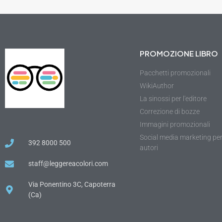
PROMOZIONE LIBRO
Pacchetti promozionali
WikiAuthor
La sinossi per l'editore
Correzione di bozze
Immagini promozionali
Social media marketing pe
392 8000 500
autori
staff@leggereacolori.com
Via Ponentino 3C, Capoterra
(Ca)