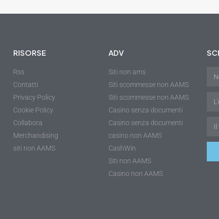
RISORSE
ADV
SCR
Rss
Siti non ams
Contatti
Siti scommesse non AAMS
Privacy Policy
Siti scommesse non AAMS
Cookie Policy
Casino senza documenti
Collabora
Casino senza documenti
r
Merchandising
casino non AAMS
siti non AAMS
CashWin
Siti non AAMS
Casino non AAMS