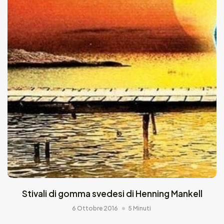
Stivali di gomma svedesi di Henning Mankell
6 Ottobre 2016
5 Minuti