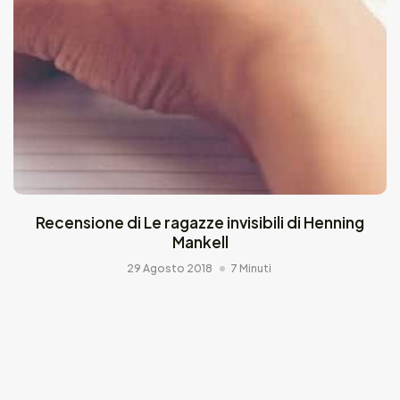
Recensione di Le ragazze invisibili di Henning
Mankell
29 Agosto 2018
7 Minuti