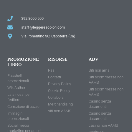
392 8000 500
staff@leggereacolori.com
Via Ponentino 3C, Capoterra (Ca)
PROMOZIONE
RISORSE
ADV
LIBRO
Rss
Siti non ams
Pacchetti
Contatti
Siti scommesse non
promozionali
AAMS
Privacy Policy
WikiAuthor
Siti scommesse non
Cookie Policy
La sinossi per
AAMS
Collabora
l'editore
Casino senza
Merchandising
Correzione di bozze
documenti
siti non AAMS
Immagini
Casino senza
promozionali
documenti
Social media
casino non AAMS
marketing per autori