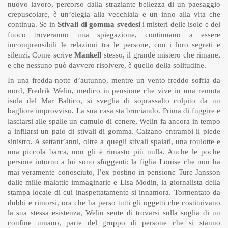
nuovo lavoro, percorso dalla straziante bellezza di un paesaggio
crepuscolare, è un’elegia alla vecchiaia e un inno alla vita che
continua. Se in
Stivali di gomma svedesi
i misteri delle isole e del
fuoco troveranno una spiegazione, continuano a essere
incomprensibili le relazioni tra le persone, con i loro segreti e
silenzi. Come scrive
Mankell
stesso, il grande mistero che rimane,
e che nessuno può davvero risolvere, è quello della solitudine.
In una fredda notte d’autunno, mentre un vento freddo soffia da
nord, Fredrik Welin, medico in pensione che vive in una remota
isola del Mar Baltico, si sveglia di soprassalto colpito da un
bagliore improvviso. La sua casa sta bruciando. Prima di fuggire e
lasciarsi alle spalle un cumulo di cenere, Welin fa ancora in tempo
a infilarsi un paio di stivali di gomma. Calzano entrambi il piede
sinistro. A settant’anni, oltre a quegli stivali spaiati, una roulotte e
una piccola barca, non gli è rimasto più nulla. Anche le poche
persone intorno a lui sono sfuggenti: la figlia Louise che non ha
mai veramente conosciuto, l’ex postino in pensione Ture Jansson
dalle mille malattie immaginarie e Lisa Modin, la giornalista della
stampa locale di cui inaspettatamente si innamora. Tormentato da
dubbi e rimorsi, ora che ha perso tutti gli oggetti che costituivano
la sua stessa esistenza, Welin sente di trovarsi sulla soglia di un
confine umano, parte del gruppo di persone che si stanno