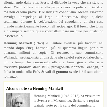
allontanando dalla vita. Presto si diffonde la voce che sia stato lo
stesso Welin a dare fuoco alla propria casa: la polizia lo incalza,
ma non ci sono prove. E le indagini continuano. Mentre l’inverno
avvolge l’arcipelago al largo di Stoccolma, dopo qualche
settimana, durante le celebrazioni del capodanno un’altra casa
prende misteriosamente fuoco nell’arcipelago. E il fuoco che torna
a divampare sembra quasi voler illuminare un buio per qualcuno
insostenibile.
Henning Mankell
(1948) è l’autore svedese più tradotto nel
mondo dopo Stieg Larsson: più di quaranta lingue per oltre
quaranta milioni di copie. Di recente, il suo commissario
Wallander, protagonista di una delle più celebri serie poliziesche di
tutti i tempi, ha conosciuto ulteriore fama grazie alla serie
televisiva prodotta dalla BBC, protagonista Kenneth Branagh, in
Italia in onda sulla Effe.
Stivali di gomma svedesi
è il suo ultimo
romanzo.
Alcune note su Henning Mankell
Henning Mankell (1948-2015) ha vissuto tra
la Svezia e il Mozambico. Scrittore e regista
teatrale, noto per la serie del commissario