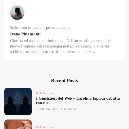
Scritto con la passione per la lettura da
Irene Pinamonti
Giurista ed aspirante criminologa. Nell'attesa alle prese con le
nuove frontiere della tecnologia nell'active ageing, TV series
addicted ma soprattutto lettrice onnivoro-compulsiva.
Recent Posts
Anteprime
I Giustizieri del Web – Carolina Iapicca debutta
con un...
15 Ottobre 2025
6 Minuti
Anteprime