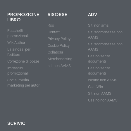
PROMOZIONE
RISORSE
ADV
LIBRO
Rss
Siti non ams
Pacchetti
Contatti
Siti scommesse non
promozionali
AAMS
Privacy Policy
WikiAuthor
Siti scommesse non
Cookie Policy
La sinossi per
AAMS
Collabora
l'editore
Casino senza
Merchandising
Correzione di bozze
documenti
siti non AAMS
Immagini
Casino senza
promozionali
documenti
Social media
casino non AAMS
marketing per autori
CashWin
Siti non AAMS
Casino non AAMS
SCRIVICI