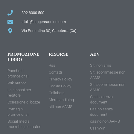
392 8000 500
staff@leggereacolori.com
Via Ponentino 3C, Capoterra (Ca)
PROMOZIONE
RISORSE
ADV
LIBRO
Rss
Siti non ams
Pacchetti
Contatti
Siti scommesse non
promozionali
AAMS
Privacy Policy
WikiAuthor
Siti scommesse non
Cookie Policy
La sinossi per
AAMS
Collabora
l'editore
Casino senza
Merchandising
Correzione di bozze
documenti
siti non AAMS
Immagini
Casino senza
promozionali
documenti
Social media
casino non AAMS
marketing per autori
CashWin