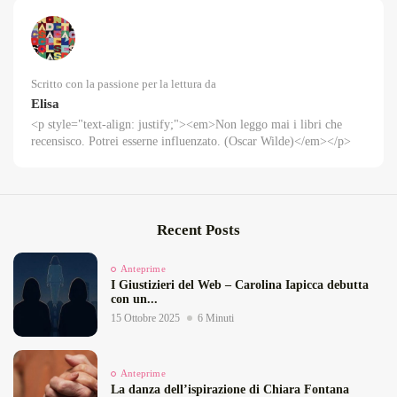
Scritto con la passione per la lettura da
Elisa
<p style="text-align: justify;"><em>Non leggo mai i libri che
recensisco. Potrei esserne influenzato. (Oscar Wilde)</em></p>
Recent Posts
Anteprime
I Giustizieri del Web – Carolina Iapicca debutta
con un...
15 Ottobre 2025
6 Minuti
Anteprime
La danza dell’ispirazione di Chiara Fontana