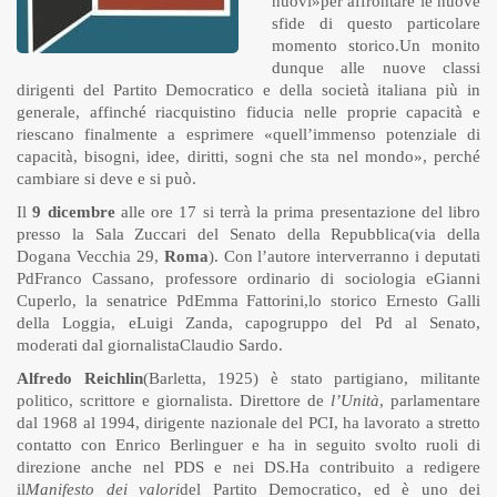
nuovi»per affrontare le nuove
sfide di questo particolare
momento storico.Un monito
dunque alle nuove classi
dirigenti del Partito Democratico e della società italiana più in
generale, affinché riacquistino fiducia nelle proprie capacità e
riescano finalmente a esprimere «quell’immenso potenziale di
capacità, bisogni, idee, diritti, sogni che sta nel mondo», perché
cambiare si deve e si può.
Il
9 dicembre
alle ore 17 si terrà la prima presentazione del libro
presso la Sala Zuccari del Senato della Repubblica(via della
Dogana Vecchia 29,
Roma
). Con l’autore interverranno i deputati
PdFranco Cassano, professore ordinario di sociologia eGianni
Cuperlo, la senatrice PdEmma Fattorini,lo storico Ernesto Galli
della Loggia, eLuigi Zanda, capogruppo del Pd al Senato,
moderati dal giornalistaClaudio Sardo.
Alfredo Reichlin
(Barletta, 1925) è stato partigiano, militante
politico, scrittore e giornalista. Direttore de
l’Unità
, parlamentare
dal 1968 al 1994, dirigente nazionale del PCI, ha lavorato a stretto
contatto con Enrico Berlinguer e ha in seguito svolto ruoli di
direzione anche nel PDS e nei DS.Ha contribuito a redigere
il
Manifesto dei valori
del Partito Democratico, ed è uno dei