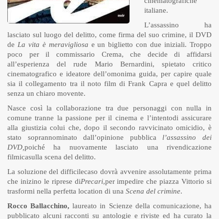
cinematografiche
italiane.
L’assassino ha
lasciato sul luogo del delitto, come firma del suo crimine, il DVD
de
La vita è meravigliosa
e un biglietto con due iniziali. Troppo
poco per il commissario Crema, che decide di affidarsi
all’esperienza del rude Mario Bernardini, spietato critico
cinematografico e ideatore dell’omonima guida, per capire quale
sia il collegamento tra il noto film di Frank Capra e quel delitto
senza un chiaro movente.
Nasce così la collaborazione tra due personaggi con nulla in
comune tranne la passione per il cinema e l’intentodi assicurare
alla giustizia colui che, dopo il secondo ravvicinato omicidio, è
stato soprannominato dall’opinione pubblica
l’assassino dei
DVD,
poiché ha nuovamente lasciato una rivendicazione
filmicasulla scena del delitto.
La soluzione del difficilecaso dovrà avvenire assolutamente prima
che inizino le riprese di
Precari
,per impedire che piazza Vittorio si
trasformi nella perfetta location di una
Scena del crimine
.
Rocco Ballacchino,
laureato in Scienze della comunicazione, ha
pubblicato alcuni racconti su antologie e riviste ed ha curato la