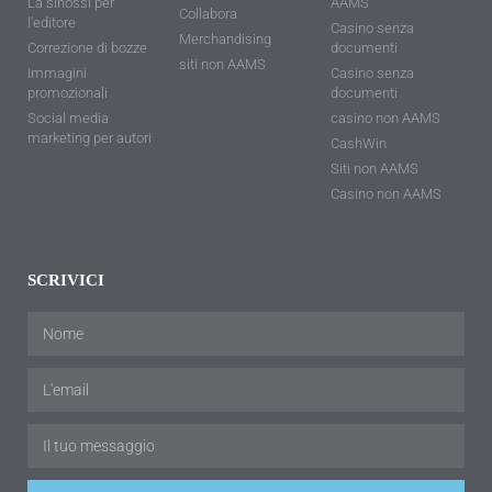
La sinossi per
AAMS
Collabora
l'editore
Casino senza
Merchandising
Correzione di bozze
documenti
siti non AAMS
Immagini
Casino senza
promozionali
documenti
Social media
casino non AAMS
marketing per autori
CashWin
Siti non AAMS
Casino non AAMS
SCRIVICI