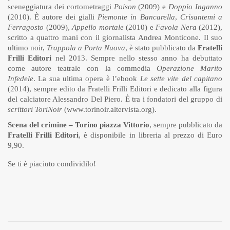
sceneggiatura dei cortometraggi
Poison
(2009) e
Doppio Inganno
(2010). È autore dei gialli
Piemonte in Bancarella
,
Crisantemi a
Ferragosto
(2009),
Appello mortale
(2010) e
Favola Nera
(2012),
scritto a quattro mani con il giornalista Andrea Monticone. Il suo
ultimo noir,
Trappola a Porta Nuova
, è stato pubblicato da
Fratelli
Frilli Editori
nel 2013. Sempre nello stesso anno ha debuttato
come autore teatrale con la commedia
Operazione Marito
Infedele
. La sua ultima opera è l’ebook
Le sette vite del capitano
(2014), sempre edito da Fratelli Frilli Editori e dedicato alla figura
del calciatore Alessandro Del Piero. È tra i fondatori del gruppo di
scrittori ToriNoir
(
www.torinoir.altervista.org
).
Scena del crimine – Torino piazza Vittorio
, sempre pubblicato da
Fratelli Frilli Editori
, è disponibile in libreria al prezzo di Euro
9,90.
Se ti è piaciuto condividilo!