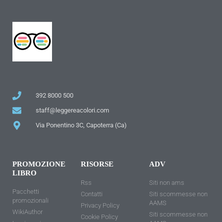
392 8000 500
staff@leggereacolori.com
Via Ponentino 3C, Capoterra (Ca)
PROMOZIONE
RISORSE
ADV
LIBRO
Rss
Siti non ams
Pacchetti
Contatti
Siti scommesse non
promozionali
AAMS
Privacy Policy
WikiAuthor
Siti scommesse non
Cookie Policy