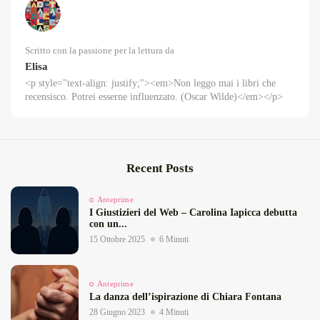
Scritto con la passione per la lettura da
Elisa
<p style="text-align: justify;"><em>Non leggo mai i libri che
recensisco. Potrei esserne influenzato. (Oscar Wilde)</em></p>
Recent Posts
Anteprime
I Giustizieri del Web – Carolina Iapicca debutta
con un...
15 Ottobre 2025
6 Minuti
Anteprime
La danza dell’ispirazione di Chiara Fontana
28 Giugno 2023
4 Minuti