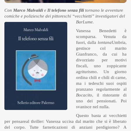
Con
Marco Malvaldi
e
Il telefono senza fili
tornano le avventure
comiche e poliziesche dei pittoreschi “vecchietti” investigatori del
BarLume.
Vanessa Benedetti è
scomparsa. Venuta da
fuori, dalla
lontana
Umbria,
gestisce col marito
Gianfranco, da cui ha
divorziato per motivi
fiscali, uno zoppicante
agriturismo. Un giorno
ordina chili e chili di carne,
ma i tedeschi suoi ospiti
pranzano regolarmente al
Bocacito
, il ristorante di
uno dei pensionati. Poi
svanisce nel nulla.
Questo basta ai vecchietti
per pensareal thriller: Vanessa uccisa dal marito che si è liberato
del corpo. Tutte farneticazioni di anziani perdigiorno? A