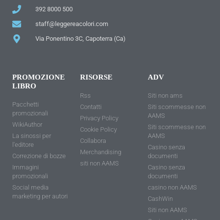
392 8000 500
staff@leggereacolori.com
Via Ponentino 3C, Capoterra (Ca)
PROMOZIONE
RISORSE
ADV
LIBRO
Rss
Siti non ams
Pacchetti
Contatti
Siti scommesse non
promozionali
AAMS
Privacy Policy
WikiAuthor
Siti scommesse non
Cookie Policy
La sinossi per
AAMS
Collabora
l'editore
Casino senza
Merchandising
Correzione di bozze
documenti
siti non AAMS
Immagini
Casino senza
promozionali
documenti
Social media
casino non AAMS
marketing per autori
CashWin
Siti non AAMS