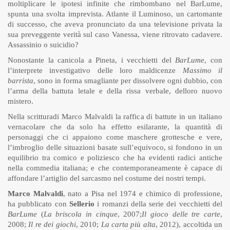
moltiplicare le ipotesi infinite che rimbombano nel BarLume,
spunta una svolta imprevista. Atlante il Luminoso, un cartomante
di successo, che aveva pronunciato da una televisione privata la
sua preveggente verità sul caso Vanessa, viene ritrovato cadavere.
Assassinio o suicidio?
Nonostante la canicola a Pineta, i vecchietti del
BarLume
, con
l’interprete investigativo delle loro maldicenze
Massimo il
barrista
, sono in forma smagliante per dissolvere ogni dubbio, con
l’arma della battuta letale e della rissa verbale, delloro nuovo
mistero.
Nella scritturadi Marco Malvaldi la raffica di battute in un italiano
vernacolare che da solo ha effetto esilarante, la quantità di
personaggi che ci appaiono come maschere grottesche e vere,
l’imbroglio delle situazioni basate sull’equivoco, si fondono in un
equilibrio tra comico e poliziesco che ha evidenti radici antiche
nella commedia italiana; e che contemporaneamente è capace di
affondare l’artiglio del sarcasmo nel costume dei nostri tempi.
Marco Malvaldi
, nato a Pisa nel 1974 e chimico di professione,
ha pubblicato con
Sellerio
i romanzi della serie dei vecchietti del
BarLume
(
La briscola in cinque
, 2007;
Il gioco delle tre carte
,
2008;
Il re dei giochi
, 2010;
La carta più alta
, 2012), accoltida un