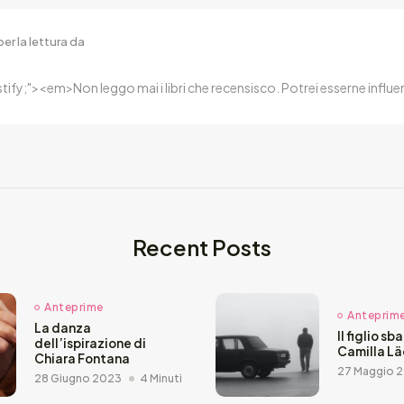
er la lettura da
ustify;"><em>Non leggo mai i libri che recensisco. Potrei esserne inf
Recent Posts
Anteprime
Anteprim
La danza
Il figlio sb
dell’ispirazione di
Camilla L
Chiara Fontana
27 Maggio 
28 Giugno 2023
4 Minuti