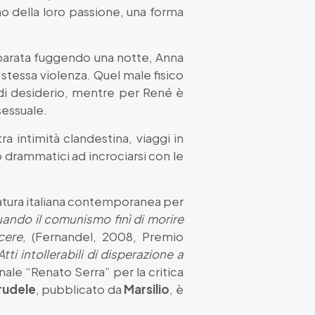
no della loro passione, una forma
separata fuggendo una notte, Anna
 stessa violenza. Quel male fisico
di desiderio, mentre per René è
sessuale.
a intimità clandestina, viaggi in
o drammatici ad incrociarsi con le
atura italiana contemporanea per
uando il comunismo finì di morire
cere
, (Fernandel, 2008, Premio
ti intollerabili di disperazione a
ale “Renato Serra” per la critica
rudele
, pubblicato da
Marsilio
, è