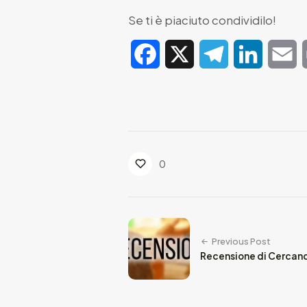
Se ti è piaciuto condividilo!
Facebook
X
Telegram
LinkedIn
E
0
Previous Post
Recensione di Cercand