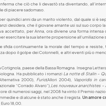
nferma che ciò che li devastò sta diventando, all’inter
le di piacere sadomaso.
per quindici anni da un marito violento, dal quale si è 
anzi desidera, che il giovane amante usi sul suo corpo la
a accettato, per Anna, ora diviene una forma intensa 
er esercitare la sua latente propensione all’umiliazione 
e sfida continuamente la morale del tempo e resiste, tr
a dopo il golpe dei Colonnelli, e altri eventi più o men
 a Cotignola, paese della Bassa Romagna. Insegna Letter
 Bologna. Ha pubblicato i romanzi
La notte di Stalin – Q
lternativa 2000),
Furio
(Allori 2004),
Vaporidis in car
azionale “Corrado Alvaro”),
Les nouveaux anarchistes – At
re di numerosi saggi, nel 2008 ha vinto il Premio nazion
ommedie e di alcune è stato anche il regista.
Un amore c
i Euro 18,00.