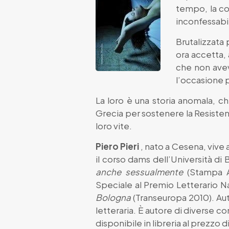
tempo, la co
inconfessabi
Brutalizzata 
ora accetta, 
che non avev
l’occasione p
La loro è una storia anomala, ch
Grecia per sostenere la Resistenz
loro vite.
Piero Pieri
, nato a Cesena, vive
il corso dams dell’Università di
anche sessualmente
(Stampa A
Speciale al Premio Letterario N
Bologna
(Transeuropa 2010). Auto
letteraria. È autore di diverse c
disponibile in libreria al prezzo d