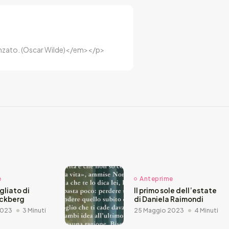
luenzato. (Oscar Wilde)</em></p>
e
Anteprime
agliato di
Il primo sole dell’estate
äckberg
di Daniela Raimondi
2023
3 Minuti
25 Maggio 2023
4 Minuti