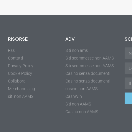
RISORSE
ADV
SCR
Rss
Siti non ams
Contatti
Siti scommesse non AAMS
Privacy Policy
Siti scommesse non AAMS
Cookie Policy
Casino senza documenti
Collabora
Casino senza documenti
r
Merchandising
casino non AAMS
siti non AAMS
CashWin
Siti non AAMS
Casino non AAMS