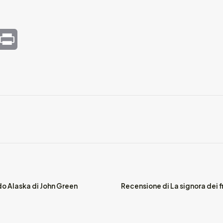
mail
Print
o Alaska di John Green
Recensione di La signora dei fi