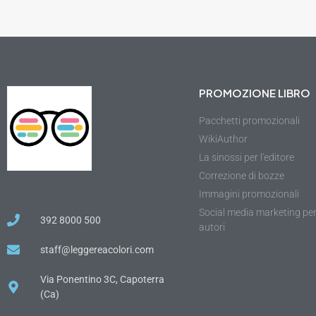
PROMOZIONE LIBRO
Pacchetti promozionali
WikiAuthor
La sinossi per l'editore
Correzione di bozze
Immagini promozionali
Social media marketing pe
392 8000 500
autori
staff@leggereacolori.com
Via Ponentino 3C, Capoterra
(Ca)