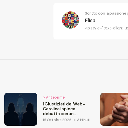
Scritto con la passione p
Elisa
<p style="text-align: j
Anteprime
I Giustizieri del Web –
Carolina Iapicca
debutta con un...
15 Ottobre 2025
6 Minuti