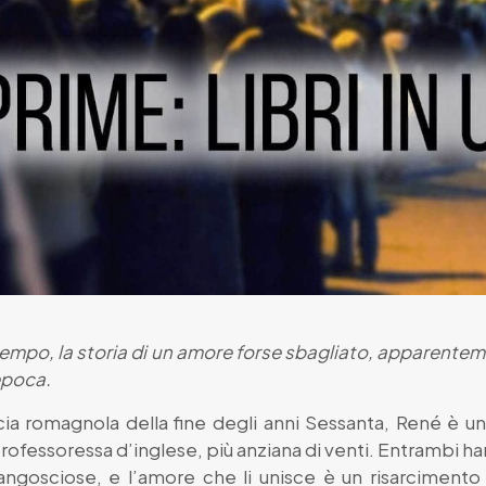
empo, la storia di un amore forse sbagliato, apparente
epoca.
cia romagnola della fine degli anni Sessanta, René è u
professoressa d’inglese, più anziana di venti. Entrambi h
ngosciose, e l’amore che li unisce è un risarcimento 