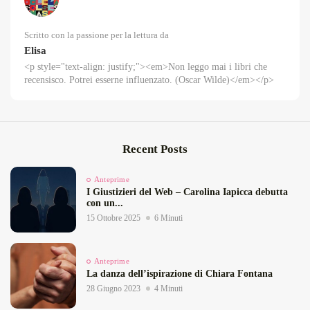
Scritto con la passione per la lettura da
Elisa
<p style="text-align: justify;"><em>Non leggo mai i libri che
recensisco. Potrei esserne influenzato. (Oscar Wilde)</em></p>
Recent Posts
Anteprime
I Giustizieri del Web – Carolina Iapicca debutta
con un...
15 Ottobre 2025
6 Minuti
Anteprime
La danza dell’ispirazione di Chiara Fontana
28 Giugno 2023
4 Minuti