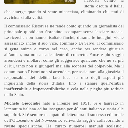
nascosta dentro la
storia oscura d’Italia,
che emerge quando si sente minacciata, eliminando chi tenti di
avvicinarsi alla verità.
Il commissario Ristori se ne rende conto quando un giornalista del
principale quotidiano fiorentino scompare senza lasciare traccia.
Le ricerche non hanno risultato finché, durante le indagini, viene
assassinato anche il suo vice, Tommaso Di Salvo. Il commissario
si getta anima e corpo nel caso, anche per rendere giustizia
all’amico, ma non accade niente di concreto. Forse è più saggio
arrendersi e mollare, come gli suggerisce qualcuno che ne sa più
di lui, tanto non si giungerà mai alla scoperta del colpevole. Ma il
commissario Ristori non si arrende e, per assicurare alla giustizia il
responsabile dei delitti, farà luce su uno degli aspetti più
inquietanti della storia d’Italia, fino a stanare quell’
ombra
inafferrabile e impercettibile
che si cela nelle pieghe più torbide
dello Stato.
Michele Giocondi
è nato a Firenze nel 1951. Si è laureato in
letteratura italiana ed ha insegnato per 40 anni italiano e storia alle
superiori. Si è sempre occupato di letteratura di successo editoriale
dell’Ottocento e del Novecento, scrivendo saggi e collaborando a
riviste specialistiche. Ha curato numerosi manuali scolastici,