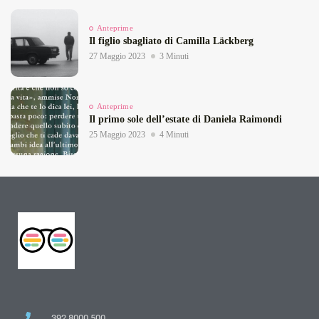
Anteprime
Il figlio sbagliato di Camilla Läckberg
27 Maggio 2023
3 Minuti
Anteprime
Il primo sole dell’estate di Daniela Raimondi
25 Maggio 2023
4 Minuti
392 8000 500