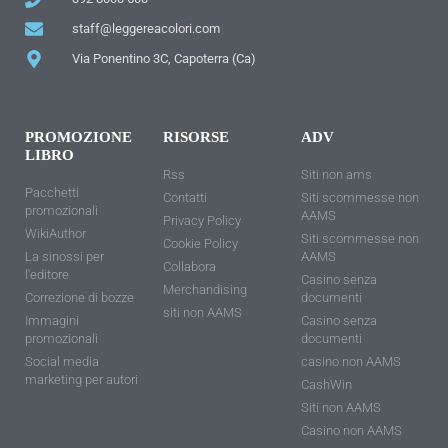
staff@leggereacolori.com
Via Ponentino 3C, Capoterra (Ca)
PROMOZIONE
RISORSE
ADV
LIBRO
Rss
Siti non ams
Pacchetti
Contatti
Siti scommesse non
promozionali
AAMS
Privacy Policy
WikiAuthor
Siti scommesse non
Cookie Policy
La sinossi per
AAMS
Collabora
l'editore
Casino senza
Merchandising
Correzione di bozze
documenti
siti non AAMS
Immagini
Casino senza
promozionali
documenti
Social media
casino non AAMS
marketing per autori
CashWin
Siti non AAMS
Casino non AAMS