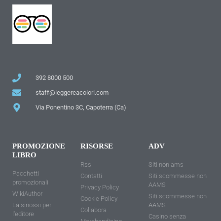
392 8000 500
staff@leggereacolori.com
Via Ponentino 3C, Capoterra (Ca)
PROMOZIONE
RISORSE
ADV
LIBRO
Rss
Siti non ams
Pacchetti
Contatti
Siti scommesse non
promozionali
AAMS
Privacy Policy
WikiAuthor
Siti scommesse non
Cookie Policy
La sinossi per
AAMS
Collabora
l'editore
Casino senza