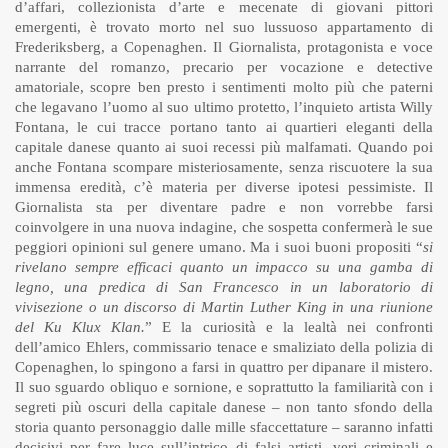
d’affari, collezionista d’arte e mecenate di giovani pittori
emergenti, è trovato morto nel suo lussuoso appartamento di
Frederiksberg, a Copenaghen. Il Giornalista, protagonista e voce
narrante del romanzo, precario per vocazione e detective
amatoriale, scopre ben presto i sentimenti molto più che paterni
che legavano l’uomo al suo ultimo protetto, l’inquieto artista Willy
Fontana, le cui tracce portano tanto ai quartieri eleganti della
capitale danese quanto ai suoi recessi più malfamati. Quando poi
anche Fontana scompare misteriosamente, senza riscuotere la sua
immensa eredità, c’è materia per diverse ipotesi pessimiste. Il
Giornalista sta per diventare padre e non vorrebbe farsi
coinvolgere in una nuova indagine, che sospetta confermerà le sue
peggiori opinioni sul genere umano. Ma i suoi buoni propositi “
si
rivelano sempre efficaci quanto un impacco su una gamba di
legno, una predica di San Francesco in un laboratorio di
vivisezione o un discorso di Martin Luther King in una riunione
del Ku Klux Klan.
” E la curiosità e la lealtà nei confronti
dell’amico Ehlers, commissario tenace e smaliziato della polizia di
Copenaghen, lo spingono a farsi in quattro per dipanare il mistero.
Il suo sguardo obliquo e sornione, e soprattutto la familiarità con i
segreti più oscuri della capitale danese – non tanto sfondo della
storia quanto personaggio dalle mille sfaccettature – saranno infatti
decisivi per fare luce sull’intrico di falsi artisti, veri criminali e