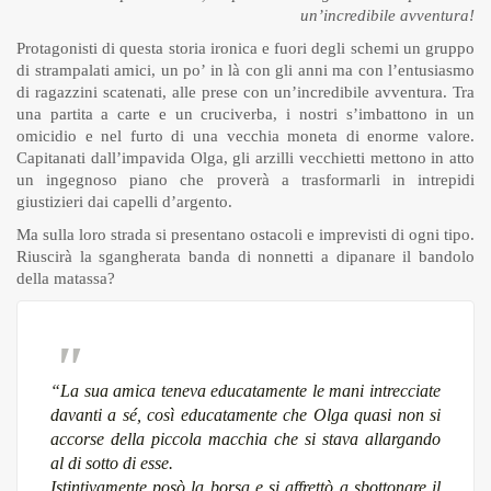
un’incredibile avventura!
Protagonisti di questa storia ironica e fuori degli schemi un gruppo
di strampalati amici, un po’ in là con gli anni ma con l’entusiasmo
di ragazzini scatenati, alle prese con un’incredibile avventura. Tra
una partita a carte e un cruciverba, i nostri s’imbattono in un
omicidio e nel furto di una vecchia moneta di enorme valore.
Capitanati dall’impavida Olga, gli arzilli vecchietti mettono in atto
un ingegnoso piano che proverà a trasformarli in intrepidi
giustizieri dai capelli d’argento.
Ma sulla loro strada si presentano ostacoli e imprevisti di ogni tipo.
Riuscirà la sgangherata banda di nonnetti a dipanare il bandolo
della matassa?
“La sua amica teneva educatamente le mani intrecciate
davanti a sé, così educatamente che Olga quasi non si
accorse della piccola macchia che si stava allargando
al di sotto di esse.
Istintivamente posò la borsa e si affrettò a sbottonare il