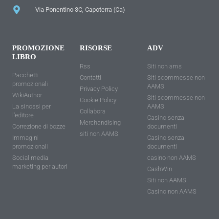
Via Ponentino 3C, Capoterra (Ca)
PROMOZIONE
RISORSE
ADV
LIBRO
Rss
Siti non ams
Pacchetti
Contatti
Siti scommesse non
promozionali
AAMS
Privacy Policy
WikiAuthor
Siti scommesse non
Cookie Policy
La sinossi per
AAMS
Collabora
l'editore
Casino senza
Merchandising
Correzione di bozze
documenti
siti non AAMS
Immagini
Casino senza
promozionali
documenti
Social media
casino non AAMS
marketing per autori
CashWin
Siti non AAMS
Casino non AAMS