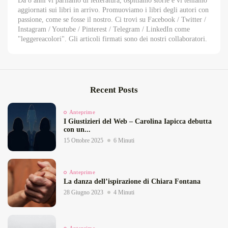
Da 8 anni vi parliamo di letteratura, ospitiamo storie e vi teniamo
aggiornati sui libri in arrivo. Promuoviamo i libri degli autori con
passione, come se fosse il nostro. Ci trovi su Facebook / Twitter /
Instagram / Youtube / Pinterest / Telegram / LinkedIn come
"leggereacolori". Gli articoli firmati sono dei nostri collaboratori.
Recent Posts
Anteprime
I Giustizieri del Web – Carolina Iapicca debutta
con un...
15 Ottobre 2025
6 Minuti
Anteprime
La danza dell’ispirazione di Chiara Fontana
28 Giugno 2023
4 Minuti