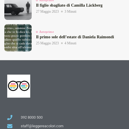
Anteprime
Il figlio sbagliato di Camilla Läckberg
27 Maggio 2023
3 Minuti
Anteprime
Il primo sole dell’estate di Daniela Raimondi
25 Maggio 2023
4 Minuti
392 8000 500
staff@leggereacolori.com