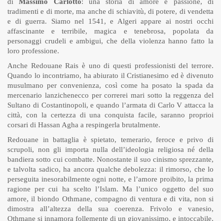
di
Massimo Carlotto
: una storia di amore e passione, di
tradimenti e di morte, ma anche di schiavitù, di potere, di vendetta
e di guerra. Siamo nel 1541, e Algeri appare ai nostri occhi
affascinante e terribile, magica e tenebrosa, popolata da
personaggi crudeli e ambigui, che della violenza hanno fatto la
loro professione.
Anche Redouane Rais è uno di questi professionisti del terrore.
Quando lo incontriamo, ha abiurato il Cristianesimo ed è divenuto
musulmano per convenienza, così come ha posato la spada da
mercenario lanzichenecco per correrei mari sotto la reggenza del
Sultano di Costantinopoli, e quando l’armata di Carlo V attacca la
città, con la certezza di una conquista facile, saranno proprioi
corsari di Hassan Agha a respingerla brutalmente.
Redouane in battaglia è spietato, temerario, feroce e privo di
scrupoli, non gli importa nulla dell’ideologia religiosa né della
bandiera sotto cui combatte. Nonostante il suo cinismo sprezzante,
e talvolta sadico, ha ancora qualche debolezza: il rimorso, che lo
perseguita inesorabilmente ogni notte, e l’amore proibito, la prima
ragione per cui ha scelto l’Islam. Ma l’unico oggetto del suo
amore, il biondo Othmane, compagno di ventura e di vita, non si
dimostra all’altezza della sua coerenza. Frivolo e vanesio,
Othmane si innamora follemente di un giovanissimo, e intoccabile,