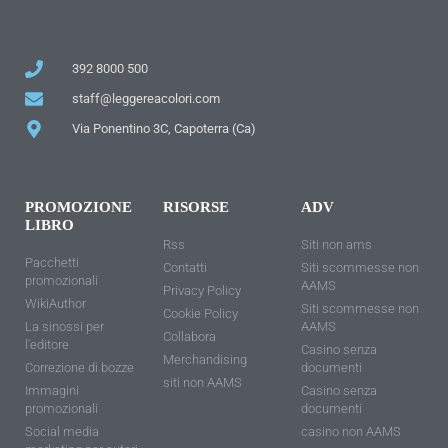
392 8000 500
staff@leggereacolori.com
Via Ponentino 3C, Capoterra (Ca)
PROMOZIONE
RISORSE
ADV
LIBRO
Rss
Siti non ams
Pacchetti
Contatti
Siti scommesse non
promozionali
AAMS
Privacy Policy
WikiAuthor
Siti scommesse non
Cookie Policy
La sinossi per
AAMS
Collabora
l'editore
Casino senza
Merchandising
Correzione di bozze
documenti
siti non AAMS
Immagini
Casino senza
promozionali
documenti
Social media
casino non AAMS