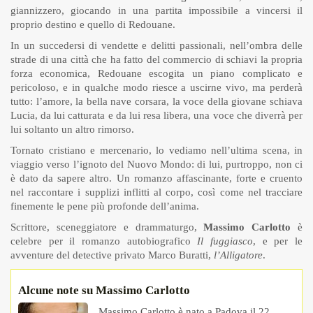
giannizzero, giocando in una partita impossibile a vincersi il
proprio destino e quello di Redouane.
In un succedersi di vendette e delitti passionali, nell’ombra delle
strade di una città che ha fatto del commercio di schiavi la propria
forza economica, Redouane escogita un piano complicato e
pericoloso, e in qualche modo riesce a uscirne vivo, ma perderà
tutto: l’amore, la bella nave corsara, la voce della giovane schiava
Lucia, da lui catturata e da lui resa libera, una voce che diverrà per
lui soltanto un altro rimorso.
Tornato cristiano e mercenario, lo vediamo nell’ultima scena, in
viaggio verso l’ignoto del Nuovo Mondo: di lui, purtroppo, non ci
è dato da sapere altro. Un romanzo affascinante, forte e cruento
nel raccontare i supplizi inflitti al corpo, così come nel tracciare
finemente le pene più profonde dell’anima.
Scrittore, sceneggiatore e drammaturgo,
Massimo Carlotto
è
celebre per il romanzo autobiografico
Il fuggiasco
, e per le
avventure del detective privato Marco Buratti,
l’Alligatore
.
Alcune note su Massimo Carlotto
Massimo Carlotto è nato a Padova il 22