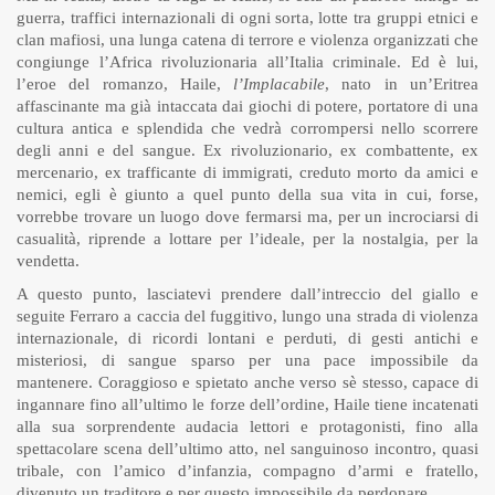
guerra, traffici internazionali di ogni sorta, lotte tra gruppi etnici e
clan mafiosi, una lunga catena di terrore e violenza organizzati che
congiunge l’Africa rivoluzionaria all’Italia criminale. Ed è lui,
l’eroe del romanzo, Haile,
l’Implacabile
, nato in un’Eritrea
affascinante ma già intaccata dai giochi di potere, portatore di una
cultura antica e splendida che vedrà corrompersi nello scorrere
degli anni e del sangue. Ex rivoluzionario, ex combattente, ex
mercenario, ex trafficante di immigrati, creduto morto da amici e
nemici, egli è giunto a quel punto della sua vita in cui, forse,
vorrebbe trovare un luogo dove fermarsi ma, per un incrociarsi di
casualità, riprende a lottare per l’ideale, per la nostalgia, per la
vendetta.
A questo punto, lasciatevi prendere dall’intreccio del giallo e
seguite Ferraro a caccia del fuggitivo, lungo una strada di violenza
internazionale, di ricordi lontani e perduti, di gesti antichi e
misteriosi, di sangue sparso per una pace impossibile da
mantenere. Coraggioso e spietato anche verso sè stesso, capace di
ingannare fino all’ultimo le forze dell’ordine, Haile tiene incatenati
alla sua sorprendente audacia lettori e protagonisti, fino alla
spettacolare scena dell’ultimo atto, nel sanguinoso incontro, quasi
tribale, con l’amico d’infanzia, compagno d’armi e fratello,
divenuto un traditore e per questo impossibile da perdonare.