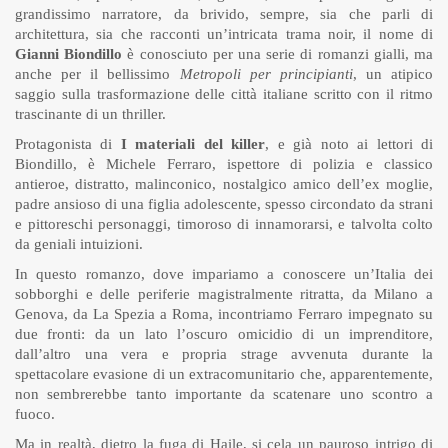
grandissimo narratore, da brivido, sempre, sia che parli di
architettura, sia che racconti un’intricata trama noir, il nome di
Gianni Biondillo
è conosciuto per una serie di romanzi gialli, ma
anche per il bellissimo
Metropoli per principianti
, un atipico
saggio sulla trasformazione delle città italiane scritto con il ritmo
trascinante di un thriller.
Protagonista di
I materiali del killer
, e già noto ai lettori di
Biondillo, è Michele Ferraro, ispettore di polizia e classico
antieroe, distratto, malinconico, nostalgico amico dell’ex moglie,
padre ansioso di una figlia adolescente, spesso circondato da strani
e pittoreschi personaggi, timoroso di innamorarsi, e talvolta colto
da geniali intuizioni.
In questo romanzo, dove impariamo a conoscere un’Italia dei
sobborghi e delle periferie magistralmente ritratta, da Milano a
Genova, da La Spezia a Roma, incontriamo Ferraro impegnato su
due fronti: da un lato l’oscuro omicidio di un imprenditore,
dall’altro una vera e propria strage avvenuta durante la
spettacolare evasione di un extracomunitario che, apparentemente,
non sembrerebbe tanto importante da scatenare uno scontro a
fuoco.
Ma in realtà, dietro la fuga di Haile, si cela un pauroso intrigo di