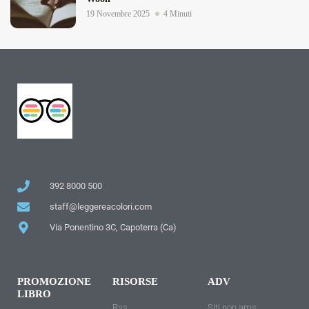
19 Novembre 2025
4 Minuti
392 8000 500
staff@leggereacolori.com
Via Ponentino 3C, Capoterra (Ca)
PROMOZIONE
RISORSE
ADV
LIBRO
Rss
Siti non ams