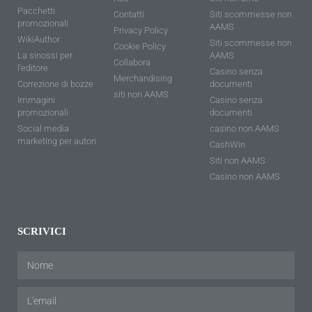
Pacchetti
Contatti
Siti scommesse non
promozionali
AAMS
Privacy Policy
WikiAuthor
Siti scommesse non
Cookie Policy
La sinossi per
AAMS
Collabora
l'editore
Casino senza
Merchandising
Correzione di bozze
documenti
siti non AAMS
Immagini
Casino senza
promozionali
documenti
Social media
casino non AAMS
marketing per autori
CashWin
Siti non AAMS
Casino non AAMS
SCRIVICI