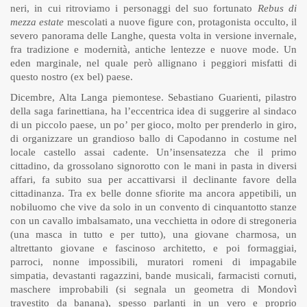
neri, in cui ritroviamo i personaggi del suo fortunato
Rebus di
mezza estate
mescolati a nuove figure con, protagonista occulto, il
severo panorama delle Langhe, questa volta in versione invernale,
fra tradizione e modernità, antiche lentezze e nuove mode. Un
eden marginale, nel quale però allignano i peggiori misfatti di
questo nostro (ex bel) paese.
Dicembre, Alta Langa piemontese. Sebastiano Guarienti, pilastro
della saga farinettiana, ha l’eccentrica idea di suggerire al sindaco
di un piccolo paese, un po’ per gioco, molto per prenderlo in giro,
di organizzare un grandioso ballo di Capodanno in costume nel
locale castello assai cadente. Un’insensatezza che il primo
cittadino, da grossolano signorotto con le mani in pasta in diversi
affari, fa subito sua per accattivarsi il declinante favore della
cittadinanza. Tra ex belle donne sfiorite ma ancora appetibili, un
nobiluomo che vive da solo in un convento di cinquantotto stanze
con un cavallo imbalsamato, una vecchietta in odore di stregoneria
(una masca in tutto e per tutto), una giovane charmosa, un
altrettanto giovane e fascinoso architetto, e poi formaggiai,
parroci, nonne impossibili, muratori romeni di impagabile
simpatia, devastanti ragazzini, bande musicali, farmacisti cornuti,
maschere improbabili (si segnala un geometra di Mondovì
travestito da banana), spesso parlanti in un vero e proprio