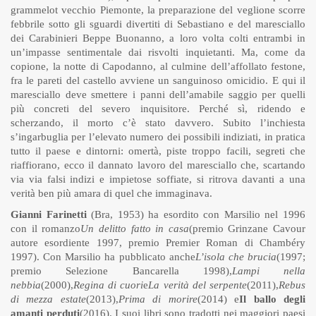
grammelot vecchio Piemonte, la preparazione del veglione scorre
febbrile sotto gli sguardi divertiti di Sebastiano e del maresciallo
dei Carabinieri Beppe Buonanno, a loro volta colti entrambi in
un’impasse sentimentale dai risvolti inquietanti. Ma, come da
copione, la notte di Capodanno, al culmine dell’affollato festone,
fra le pareti del castello avviene un sanguinoso omicidio. E qui il
maresciallo deve smettere i panni dell’amabile saggio per quelli
più concreti del severo inquisitore. Perché sì, ridendo e
scherzando, il morto c’è stato davvero. Subito l’inchiesta
s’ingarbuglia per l’elevato numero dei possibili indiziati, in pratica
tutto il paese e dintorni: omertà, piste troppo facili, segreti che
riaffiorano, ecco il dannato lavoro del maresciallo che, scartando
via via falsi indizi e impietose soffiate, si ritrova davanti a una
verità ben più amara di quel che immaginava.
Gianni Farinetti
(Bra, 1953) ha esordito con Marsilio nel 1996
con il romanzo
Un delitto fatto in casa
(premio Grinzane Cavour
autore esordiente 1997, premio Premier Roman di Chambéry
1997). Con Marsilio ha pubblicato anche
L’isola che brucia
(1997;
premio Selezione Bancarella 1998),
Lampi nella
nebbia
(2000),
Regina di cuori
e
La verità del serpente
(2011),
Rebus
di mezza estate
(2013),
Prima di morire
(2014) e
Il ballo degli
amanti perduti
(2016). I suoi libri sono tradotti nei maggiori paesi