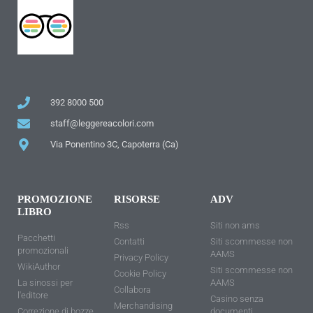
392 8000 500
staff@leggereacolori.com
Via Ponentino 3C, Capoterra (Ca)
PROMOZIONE
RISORSE
ADV
LIBRO
Rss
Siti non ams
Pacchetti
Contatti
Siti scommesse non
promozionali
AAMS
Privacy Policy
WikiAuthor
Siti scommesse non
Cookie Policy
La sinossi per
AAMS
Collabora
l'editore
Casino senza
Merchandising
Correzione di bozze
documenti