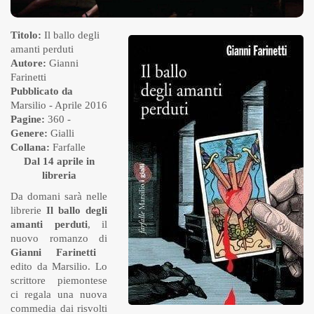
Titolo:
Il ballo degli
amanti perduti
Autore:
Gianni
Farinetti
Pubblicato da
Marsilio
- Aprile 2016
Pagine:
360 -
Genere:
Gialli
Collana:
Farfalle
Dal 14 aprile in
libreria
Da domani sarà nelle
librerie
Il ballo degli
amanti perduti
, il
nuovo romanzo di
Gianni Farinetti
edito da Marsilio. Lo
scrittore piemontese
ci regala una nuova
commedia dai risvolti