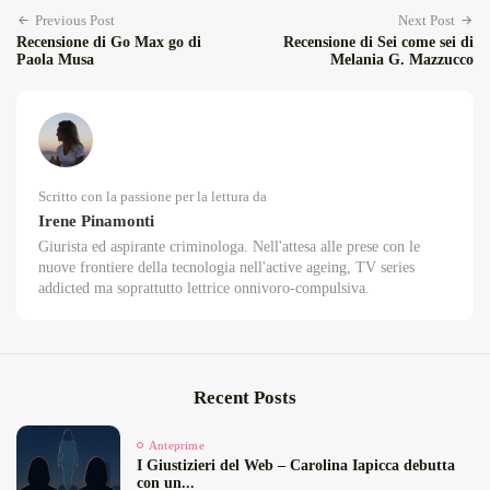
Previous Post
Next Post
Recensione di Go Max go di
Recensione di Sei come sei di
Paola Musa
Melania G. Mazzucco
Scritto con la passione per la lettura da
Irene Pinamonti
Giurista ed aspirante criminologa. Nell'attesa alle prese con le
nuove frontiere della tecnologia nell'active ageing, TV series
addicted ma soprattutto lettrice onnivoro-compulsiva.
Recent Posts
Anteprime
I Giustizieri del Web – Carolina Iapicca debutta
con un...