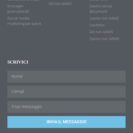
siti non AAMS
Immagini
Casino senza
promozionali
documenti
Social media
casino non AAMS
marketing per autori
CashWin
Siti non AAMS
Casino non AAMS
SCRIVICI
INVIA IL MESSAGGIO