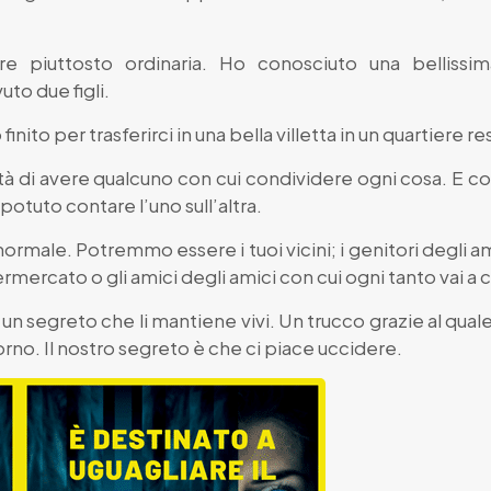
re piuttosto ordinaria. Ho conosciuto una belliss
to due figli.
to per trasferirci in una bella villetta in un quartiere re
ità di avere qualcuno con cui condividere ogni cosa. E co
tuto contare l’uno sull’altra.
male. Potremmo essere i tuoi vicini; i genitori degli amic
ermercato o gli amici degli amici con cui ogni tanto vai a 
un segreto che li mantiene vivi. Un trucco grazie al qual
rno. Il nostro segreto è che ci piace uccidere.