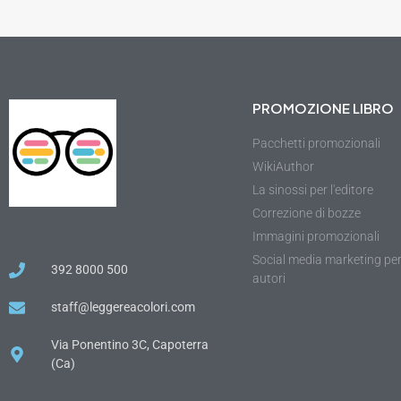
PROMOZIONE LIBRO
Pacchetti promozionali
WikiAuthor
La sinossi per l'editore
Correzione di bozze
Immagini promozionali
Social media marketing pe
392 8000 500
autori
staff@leggereacolori.com
Via Ponentino 3C, Capoterra
(Ca)