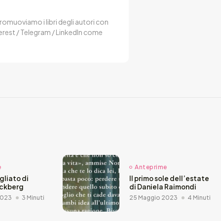
 Promuoviamo i libri degli autori con
terest / Telegram / LinkedIn come
e
Anteprime
agliato di
Il primo sole dell’estate
äckberg
di Daniela Raimondi
2023
3 Minuti
25 Maggio 2023
4 Minuti