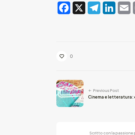
Facebook
X
Telegram
LinkedIn
E
0
Previous Post
Cinema e letteratura: e
Scritto con la passione p