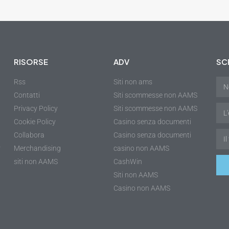
RISORSE
ADV
SCR
Rss
Siti non ams
Contatti
Siti scommesse non AAMS
Privacy Policy
Siti scommesse non AAMS
Cookie Policy
Casino senza documenti
Collabora
Casino senza documenti
r
Merchandising
casino non AAMS
siti non AAMS
CashWin
Siti non AAMS
Casino non AAMS