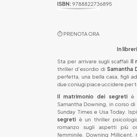
ISBN:
9788822736895
⏱
PRENOTA ORA
In libre
Sta per arrivare sugli scaffali
Il
thriller d’esordio di
Samantha 
perfetta, una bella casa, figli a
due coniugi piace uccidere per t
Il matrimonio dei segreti
è l
Samantha Downing, in corso di p
Sunday Times e Usa Today. Ispir
segreti
è un thriller psicolog
romanzo sugli aspetti più os
femminile. Downing Millicent, 