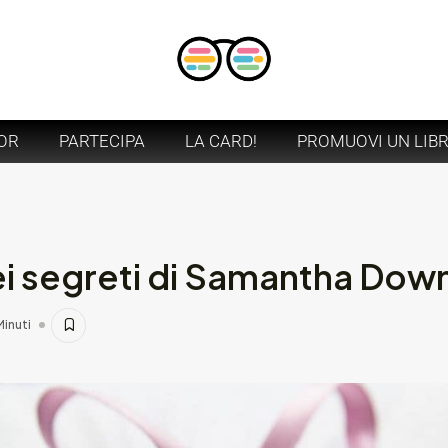
OR
PARTECIPA
LA CARD!
PROMUOVI UN LIB
ei segreti di Samantha Dow
Minuti