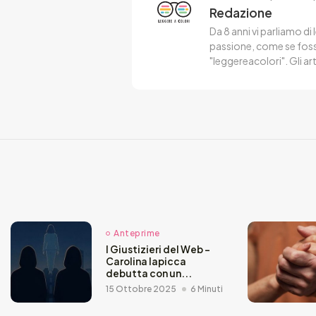
Redazione
Da 8 anni vi parliamo di 
passione, come se fosse
"leggereacolori". Gli ar
Anteprime
I Giustizieri del Web –
Carolina Iapicca
debutta con un...
15 Ottobre 2025
6 Minuti