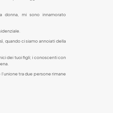
ima donna, mi sono innamorato
sidenziale.
sì, quando ci siamo annoiati della
i dei tuoi figli; i conoscenti con
cena.
e l’unione tra due persone rimane