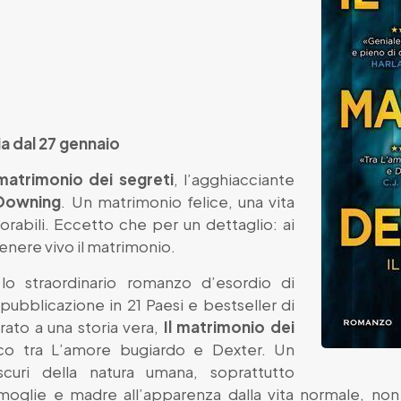
ria dal 27 gennaio
 matrimonio dei segreti
, l’agghiacciante
Downing
. Un matrimonio felice, una vita
dorabili. Eccetto che per un dettaglio: ai
enere vivo il matrimonio.
o straordinario romanzo d’esordio di
ubblicazione in 21 Paesi e bestseller di
ato a una storia vera,
Il matrimonio dei
ico tra L’amore bugiardo e Dexter. Un
curi della natura umana, soprattutto
moglie e madre all’apparenza dalla vita normale, non