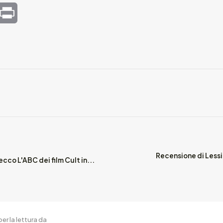
mail
Print
Recensione di Lessi
cco L'ABC dei film Cult in...
er la lettura da