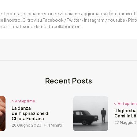
letteratura, ospitiamo storie e vi teniamo aggiornati sui libri in arrivo.
 il nostro. Ci trovi su Facebook / Twitter / Instagram / Youtube / Pin
ticoli firmati sono dei nostri collaboratori.
Recent Posts
Anteprime
Anteprim
La danza
Il figlio sb
dell’ispirazione di
Camilla L
Chiara Fontana
27 Maggio 
28 Giugno 2023
4 Minuti