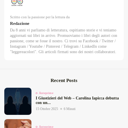
Scritto con la passione per la lettura da
Redazione
Da 8 anni vi parliamo di letteratura, ospitiamo storie e vi teniamo
aggiornati sui libri in arrivo. Promuoviamo i libri degli autori con
passione, come se fosse il nostro. Ci trovi su Facebook / Twitter /
Instagram / Youtube / Pinterest / Telegram / LinkedIn come
"leggereacolori". Gli articoli firmati sono dei nostri collaboratori.
Recent Posts
Anteprime
I Giustizieri del Web – Carolina Iapicca debutta
con un...
15 Ottobre 2025
6 Minuti
Anteprime