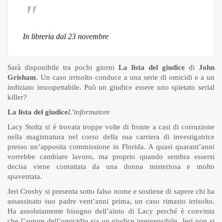
In libreria dal 23 novembre
Sarà disponibile tra pochi giorni
La lista del giudice
di
John
Grisham
. Un caso irrisolto conduce a una serie di omicidi e a un
indiziato insospettabile. Può un giudice essere uno spietato serial
killer?
La lista del giudice
L’informatore
Lacy Stoltz si è trovata troppe volte di fronte a casi di corruzione
nella magistratura nel corso della sua carriera di investigatrice
presso un’apposita commissione in Florida. A quasi quarant’anni
vorrebbe cambiare lavoro, ma proprio quando sembra essersi
decisa viene contattata da una donna misteriosa e molto
spaventata.
Jeri Crosby si presenta sotto falso nome e sostiene di sapere chi ha
assassinato suo padre vent’anni prima, un caso rimasto irrisolto.
Ha assolutamente bisogno dell’aiuto di Lacy perché è convinta
che l’autore dell’omicidio sia un giudice irreprensibile. Jeri non si