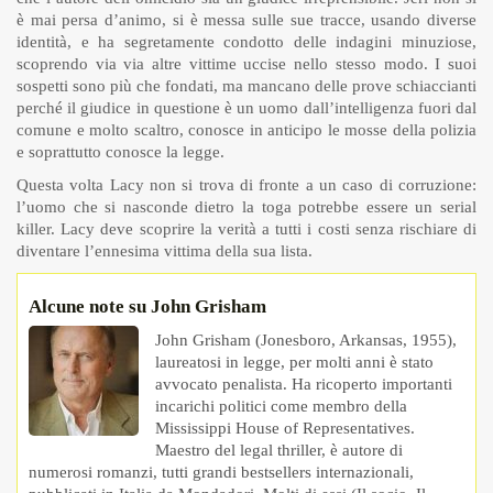
è mai persa d’animo, si è messa sulle sue tracce, usando diverse
identità, e ha segretamente condotto delle indagini minuziose,
scoprendo via via altre vittime uccise nello stesso modo. I suoi
sospetti sono più che fondati, ma mancano delle prove schiaccianti
perché il giudice in questione è un uomo dall’intelligenza fuori dal
comune e molto scaltro, conosce in anticipo le mosse della polizia
e soprattutto conosce la legge.
Questa volta Lacy non si trova di fronte a un caso di corruzione:
l’uomo che si nasconde dietro la toga potrebbe essere un serial
killer. Lacy deve scoprire la verità a tutti i costi senza rischiare di
diventare l’ennesima vittima della sua lista.
Alcune note su John Grisham
John Grisham (Jonesboro, Arkansas, 1955),
laureatosi in legge, per molti anni è stato
avvocato penalista. Ha ricoperto importanti
incarichi politici come membro della
Mississippi House of Representatives.
Maestro del legal thriller, è autore di
numerosi romanzi, tutti grandi bestsellers internazionali,