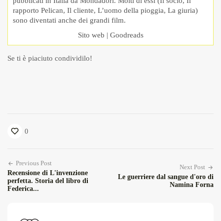
pubblicati in Italia da Mondadori. Molti di essi (Il socio, Il
rapporto Pelican, Il cliente, L’uomo della pioggia, La giuria)
sono diventati anche dei grandi film.
Sito web
|
Goodreads
Se ti è piaciuto condividilo!
0
Previous Post
Next Post
Recensione di L'invenzione
Le guerriere dal sangue d'oro di
perfetta. Storia del libro di
Namina Forna
Federica...