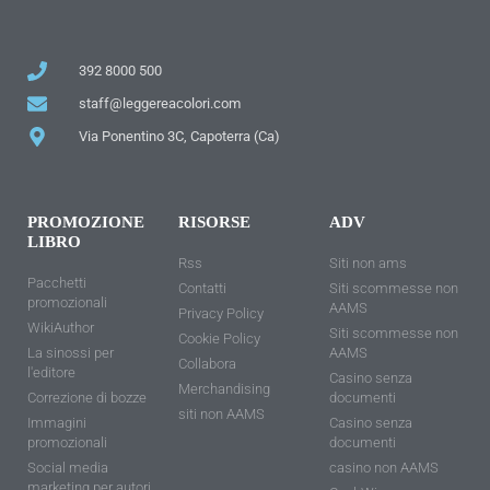
392 8000 500
staff@leggereacolori.com
Via Ponentino 3C, Capoterra (Ca)
PROMOZIONE
RISORSE
ADV
LIBRO
Rss
Siti non ams
Pacchetti
Contatti
Siti scommesse non
promozionali
AAMS
Privacy Policy
WikiAuthor
Siti scommesse non
Cookie Policy
La sinossi per
AAMS
Collabora
l'editore
Casino senza
Merchandising
Correzione di bozze
documenti
siti non AAMS
Immagini
Casino senza
promozionali
documenti
Social media
casino non AAMS
marketing per autori