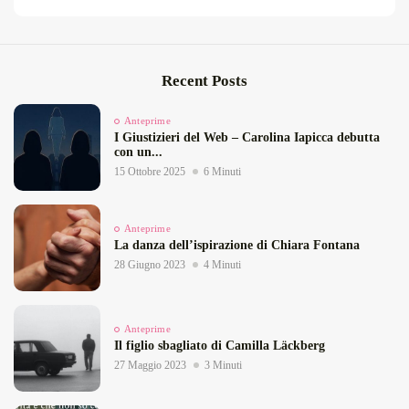
Recent Posts
Anteprime
I Giustizieri del Web – Carolina Iapicca debutta
con un...
15 Ottobre 2025
6 Minuti
Anteprime
La danza dell’ispirazione di Chiara Fontana
28 Giugno 2023
4 Minuti
Anteprime
Il figlio sbagliato di Camilla Läckberg
27 Maggio 2023
3 Minuti