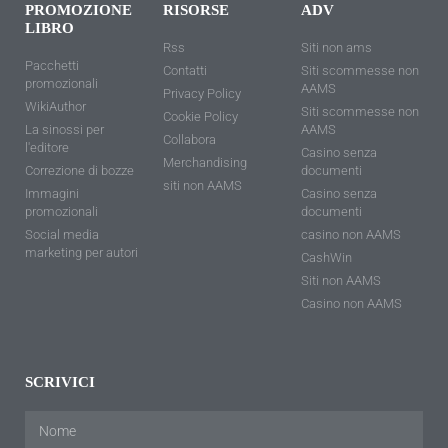
PROMOZIONE
RISORSE
ADV
LIBRO
Rss
Siti non ams
Pacchetti
Contatti
Siti scommesse non
promozionali
AAMS
Privacy Policy
WikiAuthor
Siti scommesse non
Cookie Policy
La sinossi per
AAMS
Collabora
l'editore
Casino senza
Merchandising
Correzione di bozze
documenti
siti non AAMS
Immagini
Casino senza
promozionali
documenti
Social media
casino non AAMS
marketing per autori
CashWin
Siti non AAMS
Casino non AAMS
SCRIVICI