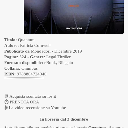
Titolo:
Quantum
Autore:
Patricia Cornwell
Pubblicato da
Mondadori
- Dicembre 2019
Pagine:
324 -
Genere:
Legal Thriller
Formato disponibile:
eBook
,
Rilegato
Collana:
Omnibus
ISBN:
9788804724940
📗
Acquista scontato su ibs.it
⏱
PRENOTA ORA
🎬
La video recensione su Youtube
In libreria dal 3 dicembre
Sarà disponibile tra qualche giorno in libreria
Quantum
, il nuovo