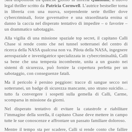
legal thriller scritto da
Patricia Cornwell
. L’autrice bestseller torna
in libreria con una nuova, sorprendente serie thriller dove
cybercriminali, forze governative e una straordinaria eroina si
danno la caccia nel disperato tentativo di impedire – o favorire –
un drammatico sabotaggio.
Alla vigilia di una missione spaziale top secret, il capitano Calli
Chase si rende conto che nei tunnel sotterranei del centro di
ricerca della NASA qualcosa non va. Pilota della NASA, ingegnere
aerospaziale e investigatrice specializzata in cybercriminalità, Calli
sa bene che una tempesta incombente, unita a un guasto nei
sistemi di sicurezza, può fornire la copertura perfetta per un
sabotaggio, con conseguenze fatali.
Ma il pericolo è persino peggiore: tracce di sangue secco nei
sotterranei, un badge di sicurezza mancante, uno strano suicidio…
tutto fa convergere i sospetti sulla gemella di Calli, Carme,
scomparsa in missione da giorni.
Nel disperato tentativo di evitare la catastrofe e riabilitare
l’immagine della sorella, il capitano Chase deve mettere in campo
tutte le sue conoscenze e affrontare un passato familiare doloroso.
Mentre il tempo sta per scadere, Calli si rende conto che fallire