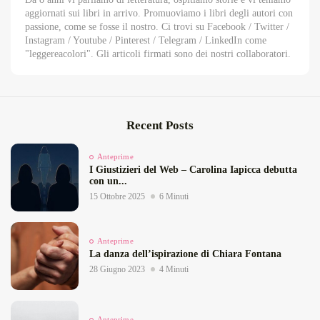
aggiornati sui libri in arrivo. Promuoviamo i libri degli autori con
passione, come se fosse il nostro. Ci trovi su Facebook / Twitter /
Instagram / Youtube / Pinterest / Telegram / LinkedIn come
"leggereacolori". Gli articoli firmati sono dei nostri collaboratori.
Recent Posts
Anteprime
I Giustizieri del Web – Carolina Iapicca debutta
con un...
15 Ottobre 2025
6 Minuti
Anteprime
La danza dell’ispirazione di Chiara Fontana
28 Giugno 2023
4 Minuti
Anteprime