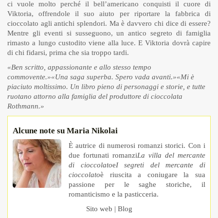
ci vuole molto perché il bell’americano conquisti il cuore di
Viktoria, offrendole il suo aiuto per riportare la fabbrica di
cioccolato agli antichi splendori. Ma è davvero chi dice di essere?
Mentre gli eventi si susseguono, un antico segreto di famiglia
rimasto a lungo custodito viene alla luce. E Viktoria dovrà capire
di chi fidarsi, prima che sia troppo tardi.
«Ben scritto, appassionante e allo stesso tempo
commovente.»
«Una saga superba. Spero vada avanti.»
«Mi è
piaciuto moltissimo. Un libro pieno di personaggi e storie, e tutte
ruotano attorno alla famiglia del produttore di cioccolata
Rothmann.»
Alcune note su Maria Nikolai
È autrice di numerosi romanzi storici. Con i
due fortunati romanzi
La villa del mercante
di cioccolato
e
I segreti del mercante di
cioccolato
è riuscita a coniugare la sua
passione per le saghe storiche, il
romanticismo e la pasticceria.
Sito web
|
Blog