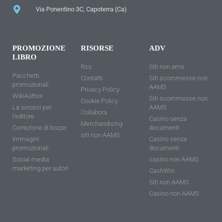
Via Ponentino 3C, Capoterra (Ca)
PROMOZIONE
RISORSE
ADV
LIBRO
Rss
Siti non ams
Pacchetti
Contatti
Siti scommesse non
promozionali
AAMS
Privacy Policy
WikiAuthor
Siti scommesse non
Cookie Policy
La sinossi per
AAMS
Collabora
l'editore
Casino senza
Merchandising
Correzione di bozze
documenti
siti non AAMS
Immagini
Casino senza
promozionali
documenti
Social media
casino non AAMS
marketing per autori
CashWin
Siti non AAMS
Casino non AAMS