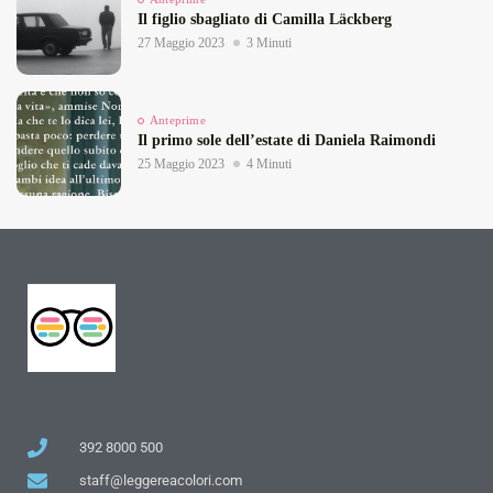
Il figlio sbagliato di Camilla Läckberg
27 Maggio 2023
3 Minuti
Anteprime
Il primo sole dell’estate di Daniela Raimondi
25 Maggio 2023
4 Minuti
392 8000 500
staff@leggereacolori.com