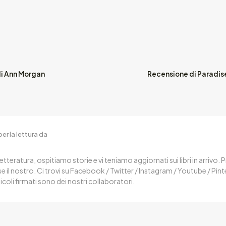
di Ann Morgan
Recensione di Paradise
er la lettura da
letteratura, ospitiamo storie e vi teniamo aggiornati sui libri in arrivo.
 il nostro. Ci trovi su Facebook / Twitter / Instagram / Youtube / Pin
ticoli firmati sono dei nostri collaboratori.