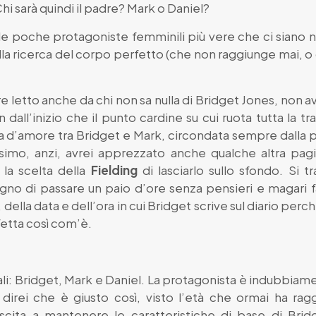
hi sarà quindi il padre? Mark o Daniel?
le poche protagoniste femminili più vere che ci siano 
lla ricerca del corpo perfetto (che non raggiunge mai, o
 letto anche da chi non sa nulla di Bridget Jones, non 
 fin dall’inizio che il punto cardine su cui ruota tutta l
ia d’amore tra Bridget e Mark, circondata sempre dalla p
ssimo, anzi, avrei apprezzato anche qualche altra pag
 la scelta della
Fielding
di lasciarlo sullo sfondo. Si t
ogno di passare un paio d’ore senza pensieri e magari f
, della data e dell’ora in cui Bridget scrive sul diario per
etta così com’è.
li: Bridget, Mark e Daniel. La protagonista è indubbiam
direi che è giusto così, visto l’età che ormai ha ra
uscita a mantenere le caratteristiche di base di Bridg