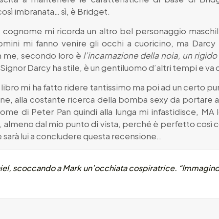
sì imbranata… sì, è Bridget.
l cognome mi ricorda un altro bel personaggio maschile
uomini mi fanno venire gli occhi a cuoricino, ma Darcy
n me, secondo loro è
l’incarnazione della noia, un rigid
 Signor Darcy ha stile, è un gentiluomo d’altri tempi e va 
ibro mi ha fatto ridere tantissimo ma poi ad un certo punto,
one, alla costante ricerca della bomba sexy da portare a
rome di Peter Pan quindi alla lunga mi infastidisce, MA
 almeno dal mio punto di vista, perché è perfetto così c
 sarà lui a concludere questa recensione..
iel, scoccando a Mark un’occhiata cospiratrice. “Immagino 