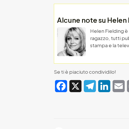
Alcune note su Helen 
Helen Fielding è 
ragazzo, tutti pu
stampa e la telev
Se ti è piaciuto condividilo!
Facebook
X
Telegram
LinkedIn
E