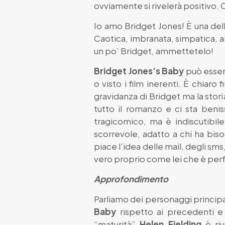
ovviamente si rivelerà positivo. C
Io amo Bridget Jones! È una del
Caotica, imbranata, simpatica, a
un po’ Bridget, ammettetelo!
Bridget Jones’s Baby
può essere
o visto i film inerenti. È chiaro
gravidanza di Bridget ma la stor
tutto il romanzo e ci sta beni
tragicomico, ma è indiscutibile
scorrevole, adatto a chi ha bis
piace l’idea delle mail, degli sms
vero proprio come lei che è perf
Approfondimento
Parliamo dei personaggi principa
Baby
rispetto ai precedenti e 
“maturità”
Helen Fielding
è ri