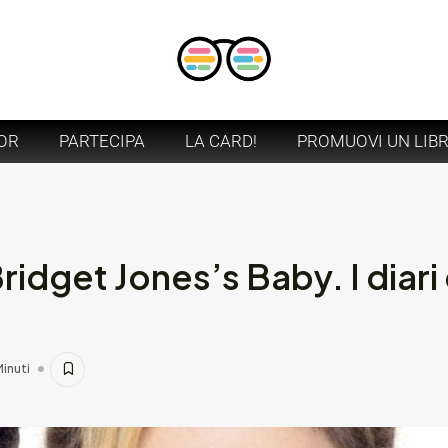
OR
PARTECIPA
LA CARD!
PROMUOVI UN LIB
idget Jones’s Baby. I diari
Minuti