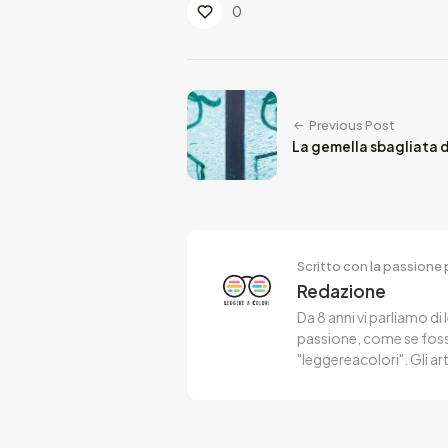
0
Previous Post
La gemella sbagliata 
Scritto con la passione p
Redazione
Da 8 anni vi parliamo di 
passione, come se fosse
"leggereacolori". Gli ar