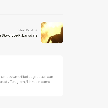
Next Post
 Sky di Joe R. Lansdale
 Promuoviamo i libri degli autori con
terest / Telegram / LinkedIn come