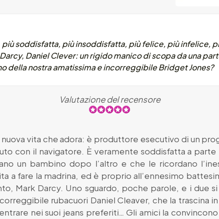
 più soddisfatta, più insoddisfatta, più felice, più infelice,
arcy, Daniel Clever: un rigido manico di scopa da una parte,
no della nostra amatissima e incorreggibile Bridget Jones?
Valutazione del recensore
 nuova vita che adora: è produttore esecutivo di un pr
uto con il navigatore. È veramente soddisfatta a parte i
ano un bambino dopo l’altro e che le ricordano l’ineso
ita a fare la madrina, ed è proprio all’ennesimo batte
ento, Mark Darcy. Uno sguardo, poche parole, e i due si
correggibile rubacuori Daniel Cleaver, che la trascina in
ntrare nei suoi jeans preferiti… Gli amici la convincono