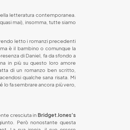
nella letteratura contemporanea.
 quasi mai), insomma, tutte siamo
avendo letto i romanzi precedenti
a trama è il bambino o comunque la
resenza di Daniel, fa da sfondo a
ina in più su questo loro amore
ratta di un romanzo ben scritto,
acendosi qualche sana risata. Mi
ché lo fa sembrare ancora più vero,
ente cresciuta in
Bridget Jones’s
ggiunto. Però nonostante questa
et. La sua ironia, il suo essere