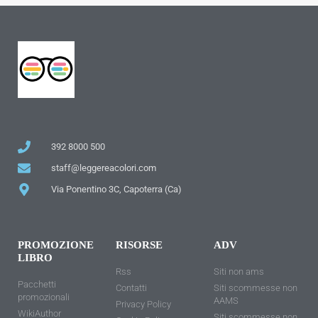
392 8000 500
staff@leggereacolori.com
Via Ponentino 3C, Capoterra (Ca)
PROMOZIONE
RISORSE
ADV
LIBRO
Rss
Siti non ams
Pacchetti
Contatti
Siti scommesse non
promozionali
AAMS
Privacy Policy
WikiAuthor
Siti scommesse non