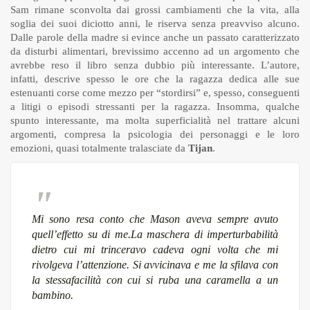
Sam rimane sconvolta dai grossi cambiamenti che la vita, alla
soglia dei suoi diciotto anni, le riserva senza preavviso alcuno.
Dalle parole della madre si evince anche un passato caratterizzato
da disturbi alimentari, brevissimo accenno ad un argomento che
avrebbe reso il libro senza dubbio più interessante. L’autore,
infatti, descrive spesso le ore che la ragazza dedica alle sue
estenuanti corse come mezzo per “stordirsi” e, spesso, conseguenti
a litigi o episodi stressanti per la ragazza. Insomma, qualche
spunto interessante, ma molta superficialità nel trattare alcuni
argomenti, compresa la psicologia dei personaggi e le loro
emozioni, quasi totalmente tralasciate da
Tijan
.
Mi sono resa conto che Mason aveva sempre avuto
quell’effetto su di me.La maschera di imperturbabilità
dietro cui mi trinceravo cadeva ogni volta che mi
rivolgeva l’attenzione. Si avvicinava e me la sfilava con
la stessafacilità con cui si ruba una caramella a un
bambino.