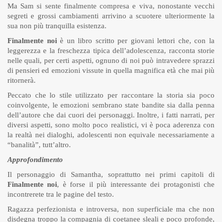
Ma Sam si sente finalmente compresa e viva, nonostante vecchi
segreti e grossi cambiamenti arrivino a scuotere ulteriormente la
sua non più tranquilla esistenza.
Finalmente noi
è un libro scritto per giovani lettori che, con la
leggerezza e la freschezza tipica dell’adolescenza, racconta storie
nelle quali, per certi aspetti, ognuno di noi può intravedere sprazzi
di pensieri ed emozioni vissute in quella magnifica età che mai più
ritornerà.
Peccato che lo stile utilizzato per raccontare la storia sia poco
coinvolgente, le emozioni sembrano state bandite sia dalla penna
dell’autore che dai cuori dei personaggi. Inoltre, i fatti narrati, per
diversi aspetti, sono molto poco realistici, vi è poca aderenza con
la realtà nei dialoghi, adolescenti non equivale necessariamente a
“banalità”, tutt’altro.
Approfondimento
Il personaggio di Samantha, soprattutto nei primi capitoli di
Finalmente noi
, è forse il più interessante dei protagonisti che
incontrerete tra le pagine del testo.
Ragazza perfezionista e introversa, non superficiale ma che non
disdegna troppo la compagnia di coetanee sleali e poco profonde,