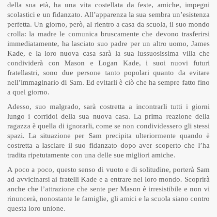
della sua età, ha una vita costellata da feste, amiche, impegni
scolastici e un fidanzato. All’apparenza la sua sembra un’esistenza
perfetta. Un giorno, però, al rientro a casa da scuola, il suo mondo
crolla: la madre le comunica bruscamente che devono trasferirsi
immediatamente, ha lasciato suo padre per un altro uomo, James
Kade, e la loro nuova casa sarà la sua lussuosissima villa che
condividerà con Mason e Logan Kade, i suoi nuovi futuri
fratellastri, sono due persone tanto popolari quanto da evitare
nell’immaginario di Sam. Ed evitarli è ciò che ha sempre fatto fino
a quel giorno.
Adesso, suo malgrado, sarà costretta a incontrarli tutti i giorni
lungo i corridoi della sua nuova casa. La prima reazione della
ragazza è quella di ignorarli, come se non condividessero gli stessi
spazi. La situazione per Sam precipita ulteriormente quando è
costretta a lasciare il suo fidanzato dopo aver scoperto che l’ha
tradita ripetutamente con una delle sue migliori amiche.
A poco a poco, questo senso di vuoto e di solitudine, porterà Sam
ad avvicinarsi ai fratelli Kade e a entrare nel loro mondo. Scoprirà
anche che l’attrazione che sente per Mason è irresistibile e non vi
rinuncerà, nonostante le famiglie, gli amici e la scuola siano contro
questa loro unione.