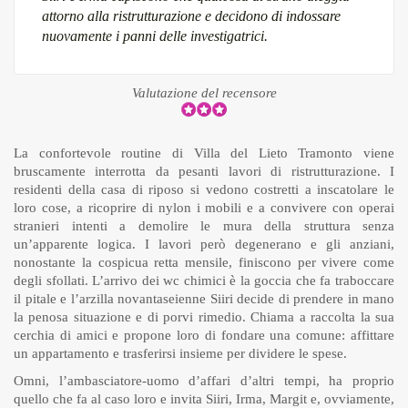
attorno alla ristrutturazione e decidono di indossare
nuovamente i panni delle investigatrici.
Valutazione del recensore
La confortevole routine di Villa del Lieto Tramonto viene
bruscamente interrotta da pesanti lavori di ristrutturazione. I
residenti della casa di riposo si vedono costretti a inscatolare le
loro cose, a ricoprire di nylon i mobili e a convivere con operai
stranieri intenti a demolire le mura della struttura senza
un’apparente logica. I lavori però degenerano e gli anziani,
nonostante la cospicua retta mensile, finiscono per vivere come
degli sfollati. L’arrivo dei wc chimici è la goccia che fa traboccare
il pitale e l’arzilla novantaseienne Siiri decide di prendere in mano
la penosa situazione e di porvi rimedio. Chiama a raccolta la sua
cerchia di amici e propone loro di fondare una comune: affittare
un appartamento e trasferirsi insieme per dividere le spese.
Omni, l’ambasciatore-uomo d’affari d’altri tempi, ha proprio
quello che fa al caso loro e invita Siiri, Irma, Margit e, ovviamente,