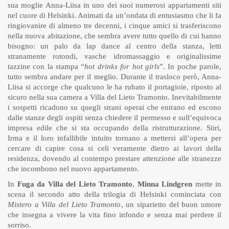
sua moglie Anna-Liisa in uno dei suoi numerosi appartamenti siti
nel cuore di Helsinki. Animati da un’ondata di entusiasmo che li fa
ringiovanire di almeno tre decenni, i cinque amici si trasferiscono
nella nuova abitazione, che sembra avere tutto quello di cui hanno
bisogno: un palo da lap dance al centro della stanza, letti
stranamente rotondi, vasche idromassaggio e originalissime
tazzine con la stampa “
hot drinks for hot girls
”. In poche parole,
tutto sembra andare per il meglio. Durante il trasloco però, Anna-
Liisa si accorge che qualcuno le ha rubato il portagioie, riposto al
sicuro nella sua camera a Villa del Lieto Tramonto. Inevitabilmente
i sospetti ricadono su quegli strani operai che entrano ed escono
dalle stanze degli ospiti senza chiedere il permesso e sull’equivoca
impresa edile che si sta occupando della ristrutturazione. Siiri,
Irma e il loro infallibile intuito tornano a mettersi all’opera per
cercare di capire cosa si celi veramente dietro ai lavori della
residenza, dovendo al contempo prestare attenzione alle stranezze
che incombono nel nuovo appartamento.
In
Fuga da Villa del Lieto Tramonto
,
Minna Lindgren
mette in
scena il secondo atto della trilogia di Helsinki cominciata con
Mistero a Villa del Lieto Tramonto
, un siparietto del buon umore
che insegna a vivere la vita fino infondo e senza mai perdere il
sorriso.