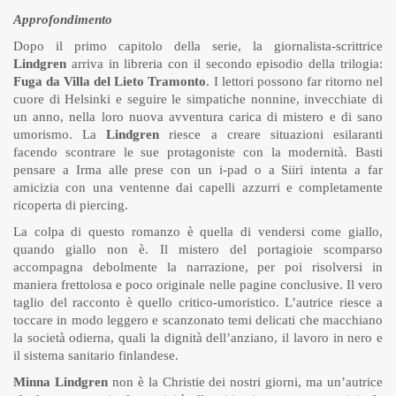
Approfondimento
Dopo il primo capitolo della serie, la giornalista-scrittrice
Lindgren
arriva in libreria con il secondo episodio della trilogia:
Fuga da Villa del Lieto Tramonto
. I lettori possono far ritorno nel
cuore di Helsinki e seguire le simpatiche nonnine, invecchiate di
un anno, nella loro nuova avventura carica di mistero e di sano
umorismo. La
Lindgren
riesce a creare situazioni esilaranti
facendo scontrare le sue protagoniste con la modernità. Basti
pensare a Irma alle prese con un i-pad o a Siiri intenta a far
amicizia con una ventenne dai capelli azzurri e completamente
ricoperta di piercing.
La colpa di questo romanzo è quella di vendersi come giallo,
quando giallo non è. Il mistero del portagioie scomparso
accompagna debolmente la narrazione, per poi risolversi in
maniera frettolosa e poco originale nelle pagine conclusive. Il vero
taglio del racconto è quello critico-umoristico. L’autrice riesce a
toccare in modo leggero e scanzonato temi delicati che macchiano
la società odierna, quali la dignità dell’anziano, il lavoro in nero e
il sistema sanitario finlandese.
Minna Lindgren
non è la Christie dei nostri giorni, ma un’autrice