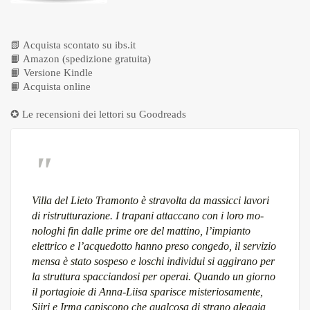
📗
Acquista scontato su ibs.it
📙
Amazon (spedizione gratuita)
📙
Versione Kindle
📙
Acquista online
✪ Le recensioni dei lettori su
Goodreads
Villa del Lieto Tramonto è stravolta da massicci lavori
di ristrutturazione. I trapani attaccano con i loro mo-
nologhi fin dalle prime ore del mattino, l’impianto
elettrico e l’acquedotto hanno preso congedo, il servizio
mensa è stato sospeso e loschi individui si aggirano per
la struttura spacciandosi per operai. Quando un giorno
il portagioie di Anna-Liisa sparisce misteriosamente,
Siiri e Irma capiscono che qualcosa di strano aleggia