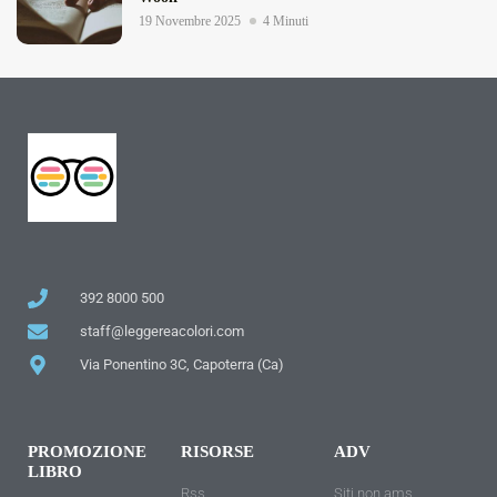
19 Novembre 2025
4 Minuti
392 8000 500
staff@leggereacolori.com
Via Ponentino 3C, Capoterra (Ca)
PROMOZIONE
RISORSE
ADV
LIBRO
Rss
Siti non ams