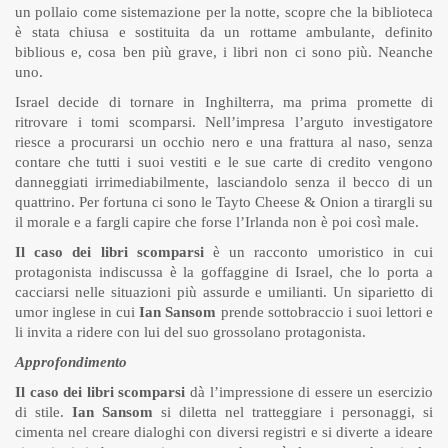
un pollaio come sistemazione per la notte, scopre che la biblioteca
è stata chiusa e sostituita da un rottame ambulante, definito
biblious e, cosa ben più grave, i libri non ci sono più. Neanche
uno.
Israel decide di tornare in Inghilterra, ma prima promette di
ritrovare i tomi scomparsi. Nell’impresa l’arguto investigatore
riesce a procurarsi un occhio nero e una frattura al naso, senza
contare che tutti i suoi vestiti e le sue carte di credito vengono
danneggiati irrimediabilmente, lasciandolo senza il becco di un
quattrino. Per fortuna ci sono le Tayto Cheese & Onion a tirargli su
il morale e a fargli capire che forse l’Irlanda non è poi così male.
Il caso dei libri scomparsi
è un racconto umoristico in cui
protagonista indiscussa è la goffaggine di Israel, che lo porta a
cacciarsi nelle situazioni più assurde e umilianti. Un siparietto di
umor inglese in cui
Ian Sansom
prende sottobraccio i suoi lettori e
li invita a ridere con lui del suo grossolano protagonista.
Approfondimento
Il caso dei libri scomparsi
dà l’impressione di essere un esercizio
di stile.
Ian Sansom
si diletta nel tratteggiare i personaggi, si
cimenta nel creare dialoghi con diversi registri e si diverte a ideare