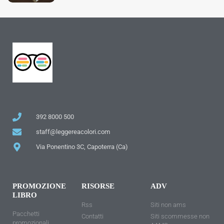
392 8000 500
staff@leggereacolori.com
Via Ponentino 3C, Capoterra (Ca)
PROMOZIONE
RISORSE
ADV
LIBRO
Rss
Siti non ams
Pacchetti
Contatti
Siti scommesse non
promozionali