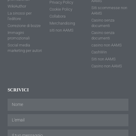
AAMS
Privacy Policy
WikiAuthor
Siti scommesse non
Cookie Policy
La sinossi per
AAMS
Collabora
l'editore
Casino senza
Merchandising
Correzione di bozze
documenti
siti non AAMS
Immagini
Casino senza
promozionali
documenti
Social media
casino non AAMS
marketing per autori
CashWin
Siti non AAMS
Casino non AAMS
SCRIVICI