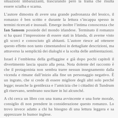
situazioni imbarazzanti, trascurando però la trama che risulta
essere scialba e scarna.
L’autore dimostra di avere una grande padronanza del lessico, il
romanzo è ben scritto e durante la lettura s’incappa spesso in
termini ricercati e inusuali. Emerge inoltre l’intima conoscenza che
Ian Sansom
possiede del mondo irlandese. Terminato il romanzo
si ha quasi l’impressione di essere stati in Irlanda, di averne visto
gli scorci e conosciuto gli abitanti. L’autore riesce ad ottenere
questo effetto non tanto cimentandosi in dettagliate descrizioni, ma
attraverso la semplicità dei dialoghi e la scelta delle ambientazioni.
Israel è l’emblema della goffaggine e già dopo pochi capitoli il
divertimento lascia spazio alla pena. Nota dolente del racconto è
che il protagonista non sembra trarre nessun insegnamento dalla
vicenda e rimane dall’inizio alla fine un personaggio negativo. È
un ingrato, che si crede di essere migliore degli altri solo perché
legge; neanche la gentilezza e l’amicizia che i cittadini di Tundrum
gli riservano, sembrano suscitare in lui alcunché.
A chi cerca un libro con una trama avvincente e una forte morale,
consiglio di non prendere in considerazione questo romanzo. Lo
trovo invece adatto a chi ha bisogno di una lettura leggera e sa
apprezzare lo humor inglese.