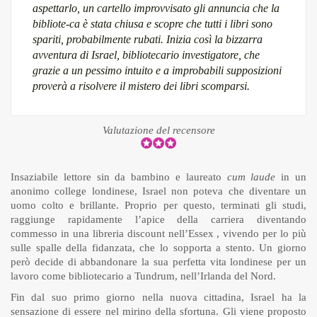
aspettarlo, un cartello improvvisato gli annuncia che la
bibliote-ca è stata chiusa e scopre che tutti i libri sono
spariti, probabilmente rubati. Inizia così la bizzarra
avventura di Israel, bibliotecario investigatore, che
grazie a un pessimo intuito e a improbabili supposizioni
proverà a risolvere il mistero dei libri scomparsi.
Valutazione del recensore
Insaziabile lettore sin da bambino e laureato
cum laude
in un
anonimo college londinese, Israel non poteva che diventare un
uomo colto e brillante. Proprio per questo, terminati gli studi,
raggiunge rapidamente l’apice della carriera diventando
commesso in una libreria discount nell’Essex , vivendo per lo più
sulle spalle della fidanzata, che lo sopporta a stento. Un giorno
però decide di abbandonare la sua perfetta vita londinese per un
lavoro come bibliotecario a Tundrum, nell’Irlanda del Nord.
Fin dal suo primo giorno nella nuova cittadina, Israel ha la
sensazione di essere nel mirino della sfortuna. Gli viene proposto