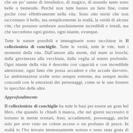
che un po’ sanno di irrealistico, di magico, di assurdo tanto sono
belle o tremende. Perché non tutte hanno un lieto fine, come
poche cose effettivamente nella vita. Sono otto storie che non
raccontano il bello, ma semplicemente la realtà, la verità di alcune
vite, che possono sembrare assolutamente incredibili e irreali, ma
che succedono ogni giorno, ogni istante, ovunque.
Tutte le nature possibili e immaginarie sono racchiuse in
Il
collezionista di conchiglie
. Tutte le verità, tutte le vite, tutti i
momenti della vita. Dall’amore alla morte, dal mare ai boschi,
dalla giovinezza alla vecchiaia, dalla veglia al sonno profondo.
Ogni istante della vita è descritto con capacità e con incredibile
attenzione, ogni fatto che possa accadere e che accade davvero.
Le ambientazioni scelte sono sempre estreme, ma sempre molto
concordi con le emozioni dei personaggi, come se le une fossero
lo specchio delle altre.
Approfondimento
Il collezionista di conchiglie
ha tutte le basi per essere un gran bel
libro, che quando lo chiudi ti manca, che nei giorni successivi ti
tornano in mente scenari, frasi, accadimenti, personaggi, anche
solo per aver visto un colore acceso o un profumo di pesce. In
realtà io l’ho trovato immensamente noioso e sono stata grata di