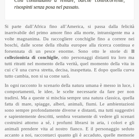
Così continuiamo a remare, barche controcorrente,
risospinti senza posa nel passato.
Si parte dall’Africa fino all’America, si passa dalla felicità
inarrivabile del primo amore fino alla morte, intransigente ma a
volte magnanima. Da raccogliere conchiglie fino a correre nei
boschi, dalle scene della ribalta europee alla ricerca continua e
forsennata di un pesce enorme. Sono otto le storie di
Il
collezionista di conchiglie
, otto personaggi distanti tra loro ma
tutti ritratti nel momento della verità, quel momento della vita in
cui c’è una curva stretta, decisa, inaspettata. E dopo quella curva
tutto cambia, non si sa come sarà.
In ogni racconto lo scenario della natura umana è messo in luce, i
comportamenti, le idee, le scelte necessarie da fare per non
tradirsi. Ma a queste si mischia sempre una natura classica, quella
fatta di mare, spiagge, alberi, animali, fiumi. Le ambientazioni
sono sempre profondamente diverse e distanti, ma tutti suggestivi
e sapientemente descritti, sembra veramente di vedere gli scenari
costruirsi attorno a sé, i profumi librarsi in aria, i colori e gli
animali prendere vita al nostro fianco. E il personaggio seduto
accanto a noi, raccontarci quanto gli è accaduto, quelle memorie